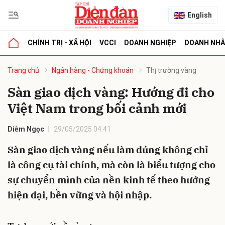
English
CHÍNH TRỊ - XÃ HỘI
VCCI
DOANH NGHIỆP
DOANH NH
bình luận
Trang chủ
Ngân hàng - Chứng khoán
Thị trường vàng
Sàn giao dịch vàng: Hướng đi cho
Việt Nam trong bối cảnh mới
Diễm Ngọc
29/05/2025 04:41
Sàn giao dịch vàng nếu làm đúng không chỉ
là công cụ tài chính, mà còn là biểu tượng cho
Hủy
G
sự chuyển mình của nền kinh tế theo hướng
hiện đại, bền vững và hội nhập.