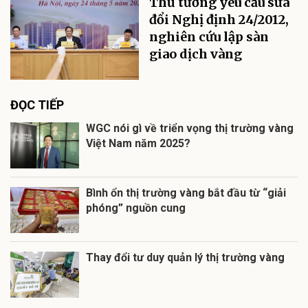
Thủ tướng yêu cầu sửa
đổi Nghị định 24/2012,
nghiên cứu lập sàn
giao dịch vàng
ĐỌC TIẾP
WGC nói gì về triển vọng thị trường vàng
Việt Nam năm 2025?
Bình ổn thị trường vàng bắt đầu từ “giải
phóng” nguồn cung
Thay đổi tư duy quản lý thị trường vàng