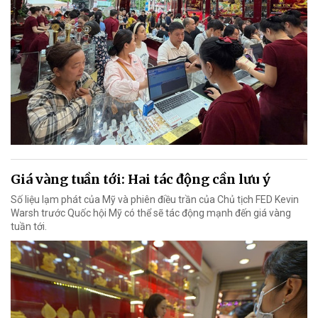
Giá vàng tuần tới: Hai tác động cần lưu ý
Số liệu lạm phát của Mỹ và phiên điều trần của Chủ tịch FED Kevin
Warsh trước Quốc hội Mỹ có thể sẽ tác động mạnh đến giá vàng
tuần tới.