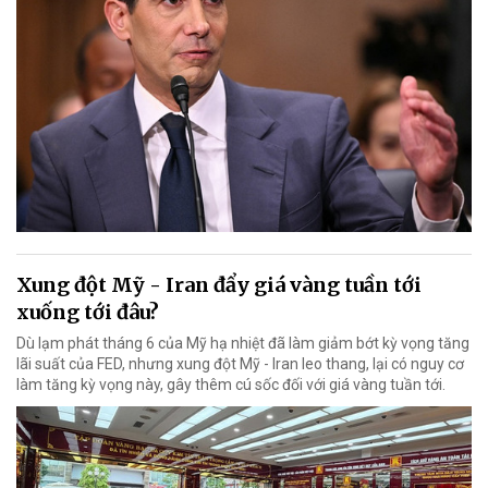
Xung đột Mỹ - Iran đẩy giá vàng tuần tới
xuống tới đâu?
Dù lạm phát tháng 6 của Mỹ hạ nhiệt đã làm giảm bớt kỳ vọng tăng
lãi suất của FED, nhưng xung đột Mỹ - Iran leo thang, lại có nguy cơ
làm tăng kỳ vọng này, gây thêm cú sốc đối với giá vàng tuần tới.