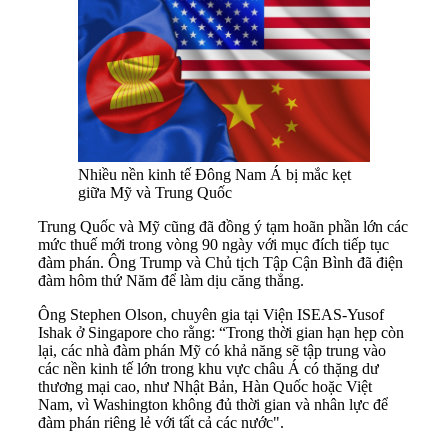
Nhiều nền kinh tế Đông Nam Á bị mắc kẹt
giữa Mỹ và Trung Quốc
Trung Quốc và Mỹ cũng đã đồng ý tạm hoãn phần lớn các
mức thuế mới trong vòng 90 ngày với mục đích tiếp tục
đàm phán. Ông Trump và Chủ tịch Tập Cận Bình đã điện
đàm hôm thứ Năm để làm dịu căng thẳng.
Ông Stephen Olson, chuyên gia tại Viện ISEAS-Yusof
Ishak ở Singapore cho rằng: “Trong thời gian hạn hẹp còn
lại, các nhà đàm phán Mỹ có khả năng sẽ tập trung vào
các nền kinh tế lớn trong khu vực châu Á có thặng dư
thương mại cao, như Nhật Bản, Hàn Quốc hoặc Việt
Nam, vì Washington không đủ thời gian và nhân lực để
đàm phán riêng lẻ với tất cả các nước".