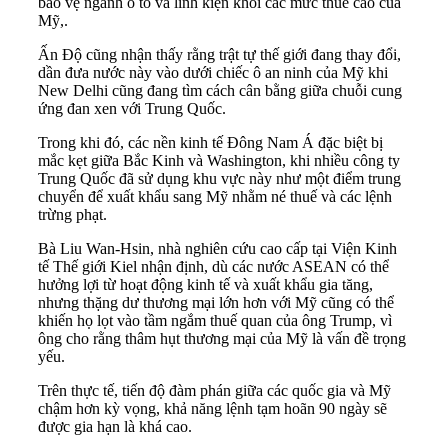
bảo vệ ngành ô tô và linh kiện khỏi các mức thuế cao của
Mỹ,.
Ấn Độ cũng nhận thấy rằng trật tự thế giới đang thay đổi,
dần đưa nước này vào dưới chiếc ô an ninh của Mỹ khi
New Delhi cũng đang tìm cách cân bằng giữa chuỗi cung
ứng đan xen với Trung Quốc.
Trong khi đó, các nền kinh tế Đông Nam Á đặc biệt bị
mắc kẹt giữa Bắc Kinh và Washington, khi nhiều công ty
Trung Quốc đã sử dụng khu vực này như một điểm trung
chuyển để xuất khẩu sang Mỹ nhằm né thuế và các lệnh
trừng phạt.
Bà Liu Wan-Hsin, nhà nghiên cứu cao cấp tại Viện Kinh
tế Thế giới Kiel nhận định, dù các nước ASEAN có thể
hưởng lợi từ hoạt động kinh tế và xuất khẩu gia tăng,
nhưng thặng dư thương mại lớn hơn với Mỹ cũng có thể
khiến họ lọt vào tầm ngắm thuế quan của ông Trump, vì
ông cho rằng thâm hụt thương mại của Mỹ là vấn đề trọng
yếu.
Trên thực tế, tiến độ đàm phán giữa các quốc gia và Mỹ
chậm hơn kỳ vọng, khả năng lệnh tạm hoãn 90 ngày sẽ
được gia hạn là khá cao.