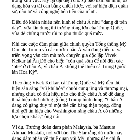
trong khu vực, Mỹ lại đại diện cho sự bảo đảm an ninh, đa
dạng hóa và tái cân bằng chiến lược, với sự hiện diện quân
sự, đầu tư và công nghệ tiên tiến của mình.
Điều đó khiến nhiều nền kinh tế châu Á như "đang đi trên
dây", vừa tận dụng thị trường rộng lớn của Trung Quốc,
vừa dè chừng trước rủi ro phụ thuộc quá mức.
Khi các cuộc đàm phán giữa chính quyền Tổng thống Mỹ
Donald Trump và các nước châu Á vẫn đang diễn ra và
triển vọng vẫn còn mù mờ, chuyên gia độc lập Vivek
Kelkar tại Ấn Độ cho biết: "còn quá sớm để nói đến các
‘phe’ ở châu Á, vì châu Á không thể thiếu cả Trung Quốc
lẫn Hoa Kỳ”.
Theo ông Vivek Kelkar, cả Trung Quốc và Mỹ đều thể
hiện sẵn sàng "vũ khí hóa" chuỗi cung ứng và thương mại,
nhưng chưa có dấu hiệu nào cho thấy châu Á sẽ dễ dàng
thoả hiệp như những gì ông Trump hình dung. “Châu Á
đang cố gắng duy trì một thế cân bằng thận trọng, đồng
thời gửi tín hiệu cho Washington rằng châu Á có những
lựa chọn khác,” ông nói.
Ví dụ, Trưởng đoàn đàm phán Malaysia, bà Mastura
Ahmad Mustafa, nói với báo The Star rằng dù nước này
đang đàm phán về thuế quan với Mỹ, nhưng đây chỉ là