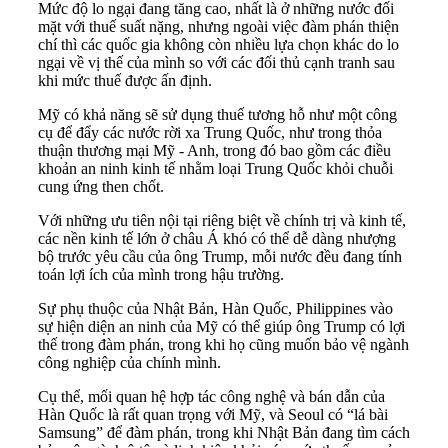
Mức độ lo ngại đang tăng cao, nhất là ở những nước đối
mặt với thuế suất nặng, nhưng ngoài việc đàm phán thiện
chí thì các quốc gia không còn nhiều lựa chọn khác do lo
ngại về vị thế của mình so với các đối thủ cạnh tranh sau
khi mức thuế được ấn định.
Mỹ có khả năng sẽ sử dụng thuế tương hỗ như một công
cụ để đẩy các nước rời xa Trung Quốc, như trong thỏa
thuận thương mại Mỹ - Anh, trong đó bao gồm các điều
khoản an ninh kinh tế nhằm loại Trung Quốc khỏi chuỗi
cung ứng then chốt.
Với những ưu tiên nội tại riêng biệt về chính trị và kinh tế,
các nền kinh tế lớn ở châu Á khó có thể dễ dàng nhượng
bộ trước yêu cầu của ông Trump, mỗi nước đều đang tính
toán lợi ích của mình trong hậu trường.
Sự phụ thuộc của Nhật Bản, Hàn Quốc, Philippines vào
sự hiện diện an ninh của Mỹ có thể giúp ông Trump có lợi
thế trong đàm phán, trong khi họ cũng muốn bảo vệ ngành
công nghiệp của chính mình.
Cụ thể, mối quan hệ hợp tác công nghệ và bán dẫn của
Hàn Quốc là rất quan trọng với Mỹ, và Seoul có “lá bài
Samsung” để đàm phán, trong khi Nhật Bản đang tìm cách