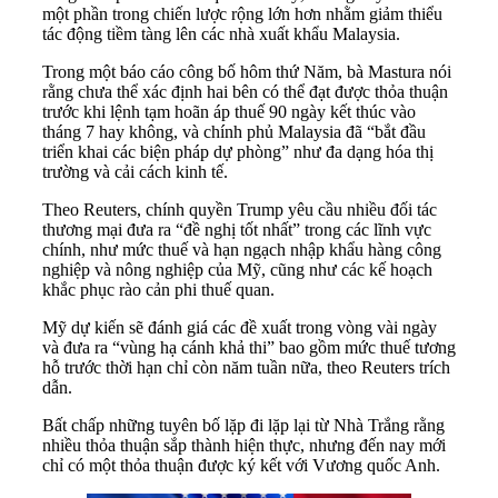
một phần trong chiến lược rộng lớn hơn nhằm giảm thiểu
tác động tiềm tàng lên các nhà xuất khẩu Malaysia.
Trong một báo cáo công bố hôm thứ Năm, bà Mastura nói
rằng chưa thể xác định hai bên có thể đạt được thỏa thuận
trước khi lệnh tạm hoãn áp thuế 90 ngày kết thúc vào
tháng 7 hay không, và chính phủ Malaysia đã “bắt đầu
triển khai các biện pháp dự phòng” như đa dạng hóa thị
trường và cải cách kinh tế.
Theo Reuters, chính quyền Trump yêu cầu nhiều đối tác
thương mại đưa ra “đề nghị tốt nhất” trong các lĩnh vực
chính, như mức thuế và hạn ngạch nhập khẩu hàng công
nghiệp và nông nghiệp của Mỹ, cũng như các kế hoạch
khắc phục rào cản phi thuế quan.
Mỹ dự kiến sẽ đánh giá các đề xuất trong vòng vài ngày
và đưa ra “vùng hạ cánh khả thi” bao gồm mức thuế tương
hỗ trước thời hạn chỉ còn năm tuần nữa, theo Reuters trích
dẫn.
Bất chấp những tuyên bố lặp đi lặp lại từ Nhà Trắng rằng
nhiều thỏa thuận sắp thành hiện thực, nhưng đến nay mới
chỉ có một thỏa thuận được ký kết với Vương quốc Anh.