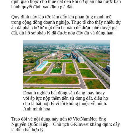
định giao hoặc cho thuê đất đến khi cơ quan nhà nước ban
hành quyết định xác định giá đất.
Quy định này lập tức làm dấy lên phản ứng mạnh mẽ
trong cộng đồng doanh nghiệp. Thực tế cho thấy nhiều dự
án đã phải chờ từ một đến ba năm để được phê duyệt giá
đất, dù hồ sơ pháp lý đã được nộp đầy đủ và đúng hạn.
Doanh nghiệp bất động sản đang loay hoay
với áp lực nộp thêm tiền sử dụng đất, điều họ
cho là bất hợp lý vì lỗi không thuộc về mình.
Ảnh minh hoạ
Trao đổi về nội dung này trên tờ VietNamNet, ông
Nguyễn Quốc Hiệp – Chủ tịch GP.Invest khẳng định: đây
là điều bất hợp lý.