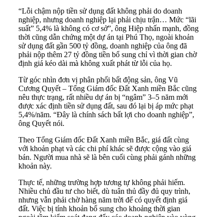
“Lỗi chậm nộp tiền sử dụng đất không phải do doanh
nghiệp, nhưng doanh nghiệp lại phải chịu trận… Mức “lãi
suất” 5,4% là không có cơ sở”, ông Hiệp nhấn mạnh, đồng
thời cũng dẫn chứng một dự án tại Phú Thọ, ngoài khoản
sử dụng đất gần 500 tỷ đồng, doanh nghiệp của ông đã
phải nộp thêm 27 tỷ đồng tiền bổ sung chỉ vì thời gian chờ
định giá kéo dài mà không xuất phát từ lỗi của họ.
Từ góc nhìn đơn vị phân phối bất động sản, ông Vũ
Cương Quyết – Tổng Giám đốc Đất Xanh miền Bắc cũng
nêu thực trạng, rất nhiều dự án bị “ngâm” 3–5 năm mới
được xác định tiền sử dụng đất, sau đó lại bị áp mức phạt
5,4%/năm. “Đây là chính sách bất lợi cho doanh nghiệp”,
ông Quyết nói.
Theo Tổng Giám đốc Đất Xanh miền Bắc, giá đất cùng
với khoản phạt và các chi phí khác sẽ được cộng vào giá
bán. Người mua nhà sẽ là bên cuối cùng phải gánh những
khoản này.
Thực tế, những trường hợp tương tự không phải hiếm.
Nhiều chủ đầu tư cho biết, dù tuân thủ đầy đủ quy trình,
nhưng vẫn phải chờ hàng năm trời để có quyết định giá
đất. Việc bị tính khoản bổ sung cho khoảng thời gian