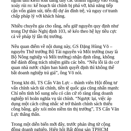
ngoài tầm kiểm soát đang đẩy các doanh nghiệp vào vòng
xoáy rủi ro: kế hoạch tài chính bị phá vỡ, khả năng tiếp
cận vốn giảm sút, tiến độ dự án đình trệ, và nguy cơ tranh
chấp pháp lý với khách hàng.
Nhiều chuyên gia cho rằng, nếu giữ nguyên quy định như
trong Dự thảo Nghị định 103, sẽ kéo theo hệ lụy tiêu cực
cả về pháp lý lẫn thị trường.
Nêu quan điểm về nội dung này, GS Đặng Hùng Võ –
nguyên Thứ trưởng Bộ Tài nguyên và Môi trường (nay là
Bộ Nông nghiệp và Môi trường) nhận định rằng, không
thể đánh đồng trách nhiệm giữa các bên. “Nếu lỗi là do cơ
quan nhà nước chậm ban hành quyết định thì không thể
bắt doanh nghiệp trả giá”, ông Võ nói.
Trong khi đó, TS Cấn Văn Lực – thành viên Hội đồng tư
vấn chính sách tài chính, tiền tệ quốc gia cũng nhấn mạnh:
Chỉ nên tính bổ sung nếu có căn cứ rõ ràng rằng doanh
nghiệp trì hoãn nghĩa vụ tài chính. “Ngược lại, việc áp
dụng một cách cứng nhắc sẽ trở thành chính sách thiếu
công bằng, gây xói mòn niềm tin thị trường”, TS Cấn Văn
Lực thẳng thắn.
Trong một diễn biến mới đây, trước phản ứng từ cộng
đồng doanh nghiệp, Hiệp hội Bất động sản TPHCM