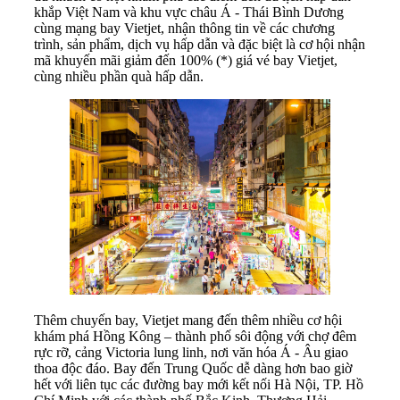
khắp Việt Nam và khu vực châu Á - Thái Bình Dương
cùng mạng bay Vietjet, nhận thông tin về các chương
trình, sản phẩm, dịch vụ hấp dẫn và đặc biệt là cơ hội nhận
mã khuyến mãi giảm đến 100% (*) giá vé bay Vietjet,
cùng nhiều phần quà hấp dẫn.
Thêm chuyến bay, Vietjet mang đến thêm nhiều cơ hội
khám phá Hồng Kông – thành phố sôi động với chợ đêm
rực rỡ, cảng Victoria lung linh, nơi văn hóa Á - Âu giao
thoa độc đáo. Bay đến Trung Quốc dễ dàng hơn bao giờ
hết với liên tục các đường bay mới kết nối Hà Nội, TP. Hồ