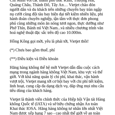
Chí Minh với các thành phố Bắc Kinh, Thượng Hải,
Quảng Châu, Thành Đô, Tây An… Vietjet chào đón
người dân và du khách trên những chuyến bay tràn ngập
nụ cười cùng đội tàu bay hiện đại tiết kiệm nhiên liệu, phi
hành đoàn chuyên nghiệp, tận tâm với thực đơn phong
phú cùng những món ăn nóng tươi ngon, thực dưỡng như
Phở Thìn, Bánh mì Việt Nam...và nhiều chương trình văn
hoá nghệ thuật đặc sắc trên độ cao 10.000m.
Hồng Kông gọi mời, yêu là phải tới, Vietjet thôi!
(*) Chưa bao gồm thuế, phí
(**) Điều kiện và Điều khoản
Hãng hàng không thế hệ mới Vietjet dẫn đầu cuộc cách
mạng trong ngành hàng không Việt Nam, khu vực và thế
giới. Với khả năng quản lý chi phí, khai thác, vận hành
vượt trội, Vietjet mang tới cơ hội bay với chi phí tiết kiệm,
linh hoạt, cung cấp đa dạng dịch vụ, đáp ứng mọi nhu cầu
tiêu dùng của khách hàng.
Vietjet là thành viên chính thức của Hiệp hội Vận tải Hàng
không Quốc tế (IATA) và sở hữu chứng nhận An toàn
Khai thác IOSA. Hãng hàng không tư nhân lớn nhất Việt
Nam được xếp hạng 7 sao - cao nhất thế giới về an toàn