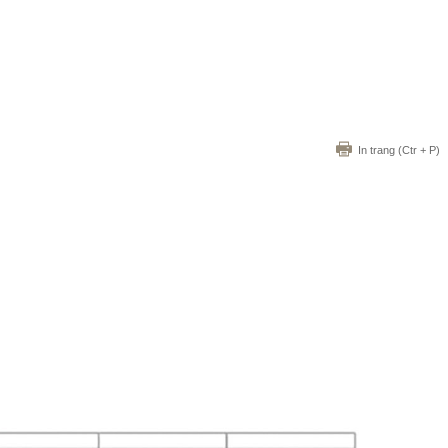
In trang
(Ctr + P)