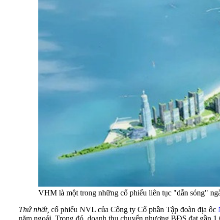
VHM là một trong những cổ phiếu liên tục "dẫn sóng" ng
Thứ nhất,
cổ phiếu NVL của Công ty Cổ phần Tập đoàn địa ốc
năm ngoái. Trong đó, doanh thu chuyển nhượng BĐS đạt gần 1.6