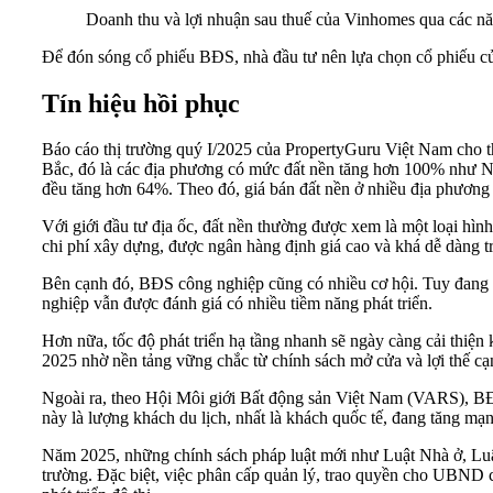
Doanh thu và lợi nhuận sau thuế của Vinhomes qua các n
Để đón sóng cổ phiếu BĐS, nhà đầu tư nên lựa chọn cổ phiếu của
Tín hiệu hồi phục
Báo cáo thị trường quý I/2025 của PropertyGuru Việt Nam cho thấ
Bắc, đó là các địa phương có mức đất nền tăng hơn 100% như N
đều tăng hơn 64%. Theo đó, giá bán đất nền ở nhiều địa phương
Với giới đầu tư địa ốc, đất nền thường được xem là một loại hình
chi phí xây dựng, được ngân hàng định giá cao và khá dễ dàng tr
Bên cạnh đó, BĐS công nghiệp cũng có nhiều cơ hội. Tuy đang 
nghiệp vẫn được đánh giá có nhiều tiềm năng phát triển.
Hơn nữa, tốc độ phát triển hạ tầng nhanh sẽ ngày càng cải thiện
2025 nhờ nền tảng vững chắc từ chính sách mở cửa và lợi thế cạn
Ngoài ra, theo Hội Môi giới Bất động sản Việt Nam (VARS), BĐ
này là lượng khách du lịch, nhất là khách quốc tế, đang tăng mạ
Năm 2025, những chính sách pháp luật mới như Luật Nhà ở, Luật
trường. Đặc biệt, việc phân cấp quản lý, trao quyền cho UBND cá