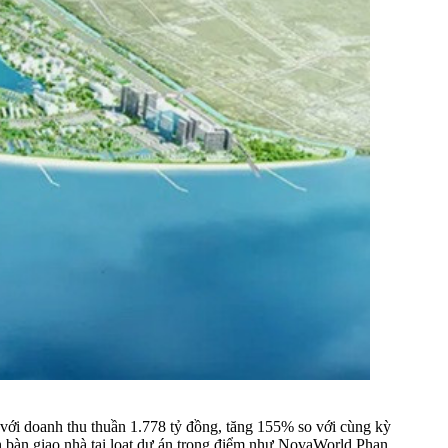
với doanh thu thuần 1.778 tỷ đồng, tăng 155% so với cùng kỳ
 bàn giao nhà tại loạt dự án trọng điểm như NovaWorld Phan