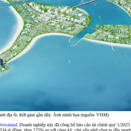
ành địa ốc thời gian gần đây. Ảnh minh họa (nguồn: VHM)
Novaland.
Doanh nghiệp này đã công bố báo cáo tài chính quý 1/2025 
34 tỷ đồng, tăng 225% so với cùng kỳ, chủ yếu nhờ công ty đẩy mạnh