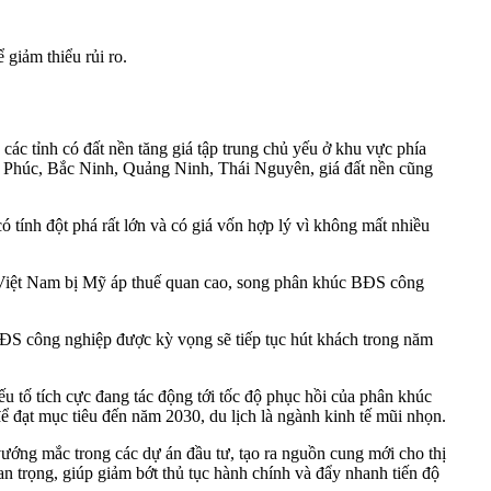
giảm thiểu rủi ro.
ác tỉnh có đất nền tăng giá tập trung chủ yếu ở khu vực phía
h Phúc, Bắc Ninh, Quảng Ninh, Thái Nguyên, giá đất nền cũng
có tính đột phá rất lớn và có giá vốn hợp lý vì không mất nhiều
u Việt Nam bị Mỹ áp thuế quan cao, song phân khúc BĐS công
 BĐS công nghiệp được kỳ vọng sẽ tiếp tục hút khách trong năm
tố tích cực đang tác động tới tốc độ phục hồi của phân khúc
để đạt mục tiêu đến năm 2030, du lịch là ngành kinh tế mũi nhọn.
ớng mắc trong các dự án đầu tư, tạo ra nguồn cung mới cho thị
an trọng, giúp giảm bớt thủ tục hành chính và đẩy nhanh tiến độ