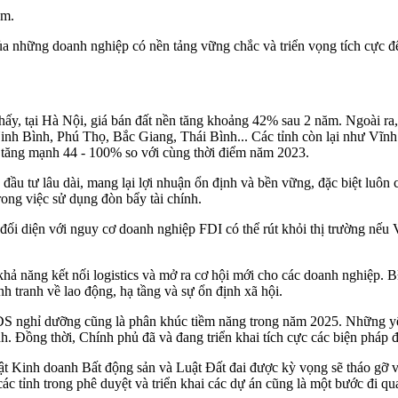
ăm.
 những doanh nghiệp có nền tảng vững chắc và triển vọng tích cực để 
y, tại Hà Nội, giá bán đất nền tăng khoảng 42% sau 2 năm. Ngoài ra, c
inh Bình, Phú Thọ, Bắc Giang, Thái Bình... Các tỉnh còn lại như Vĩn
 tăng mạnh 44 - 100% so với cùng thời điểm năm 2023.
 đầu tư lâu dài, mang lại lợi nhuận ổn định và bền vững, đặc biệt luôn 
ong việc sử dụng đòn bẩy tài chính.
đối diện với nguy cơ doanh nghiệp FDI có thể rút khỏi thị trường nế
 khả năng kết nối logistics và mở ra cơ hội mới cho các doanh nghiệp.
h tranh về lao động, hạ tầng và sự ổn định xã hội.
S nghỉ dưỡng cũng là phân khúc tiềm năng trong năm 2025. Những yếu 
nh. Đồng thời, Chính phủ đã và đang triển khai tích cực các biện pháp 
 Kinh doanh Bất động sản và Luật Đất đai được kỳ vọng sẽ tháo gỡ vư
c tỉnh trong phê duyệt và triển khai các dự án cũng là một bước đi qu