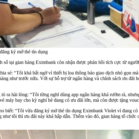
đăng ký mở thẻ tín dụng
nh số tại gian hàng Eximbank còn nhận được phản hồi tích cực từ ngườ
a sẻ: “Tôi khá bất ngờ vì thiết bị loa thông báo giao dịch nhỏ gọn mà 
hàng như trước nữa. Với sự hỗ trợ từ ngân hàng và chính sách ưu đãi hợ
ỏ ra hài lòng: “Tôi từng nghĩ dùng app ngân hàng khá rườm rà, nhưng 
vé máy bay cho kỳ nghỉ hè đang có ưu đãi lớn, mà còn được tặng vouch
ho biết: “Tôi vừa đăng ký mở thẻ tín dụng Eximbank Violet vì đang có
như tôi thì ưu đãi này khá hấp dẫn. Thêm vào đó, gian hàng tổ chức 