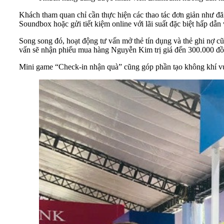
Khách tham quan chỉ cần thực hiện các thao tác đơn giản như đă
Soundbox hoặc gửi tiết kiệm online với lãi suất đặc biệt hấp dẫ
Song song đó, hoạt động tư vấn mở thẻ tín dụng và thẻ ghi nợ cũ
vấn sẽ nhận phiếu mua hàng Nguyễn Kim trị giá đến 300.000 đồ
Mini game “Check-in nhận quà” cũng góp phần tạo không khí vui 