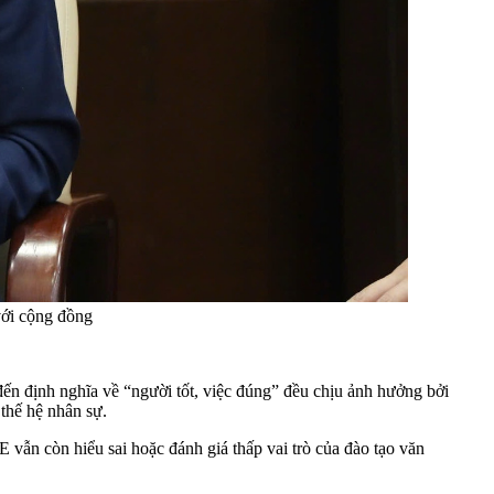
với cộng đồng
ến định nghĩa về “người tốt, việc đúng” đều chịu ảnh hưởng bởi
 thế hệ nhân sự.
 vẫn còn hiểu sai hoặc đánh giá thấp vai trò của đào tạo văn