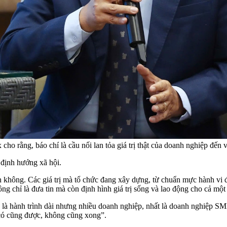
 rằng, báo chí là cầu nối lan tỏa giá trị thật của doanh nghiệp đến 
 định hướng xã hội.
 không. Các giá trị mà tổ chức đang xây dựng, từ chuẩn mực hành vi đ
ng chỉ là đưa tin mà còn định hình giá trị sống và lao động cho cả một
là hành trình dài nhưng nhiều doanh nghiệp, nhất là doanh nghiệp SME
“có cũng được, không cũng xong”.