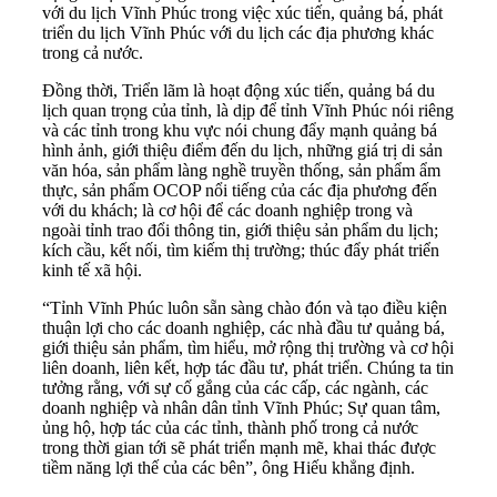
với du lịch Vĩnh Phúc trong việc xúc tiến, quảng bá, phát
triển du lịch Vĩnh Phúc với du lịch các địa phương khác
trong cả nước.
Đồng thời, Triển lãm là hoạt động xúc tiến, quảng bá du
lịch quan trọng của tỉnh, là dịp để tỉnh Vĩnh Phúc nói riêng
và các tỉnh trong khu vực nói chung đẩy mạnh quảng bá
hình ảnh, giới thiệu điểm đến du lịch, những giá trị di sản
văn hóa, sản phẩm làng nghề truyền thống, sản phẩm ẩm
thực, sản phẩm OCOP nổi tiếng của các địa phương đến
với du khách; là cơ hội để các doanh nghiệp trong và
ngoài tỉnh trao đổi thông tin, giới thiệu sản phẩm du lịch;
kích cầu, kết nối, tìm kiếm thị trường; thúc đẩy phát triển
kinh tế xã hội.
“Tỉnh Vĩnh Phúc luôn sẵn sàng chào đón và tạo điều kiện
thuận lợi cho các doanh nghiệp, các nhà đầu tư quảng bá,
giới thiệu sản phẩm, tìm hiểu, mở rộng thị trường và cơ hội
liên doanh, liên kết, hợp tác đầu tư, phát triển. Chúng ta tin
tưởng rằng, với sự cố gắng của các cấp, các ngành, các
doanh nghiệp và nhân dân tỉnh Vĩnh Phúc; Sự quan tâm,
ủng hộ, hợp tác của các tỉnh, thành phố trong cả nước
trong thời gian tới sẽ phát triển mạnh mẽ, khai thác được
tiềm năng lợi thế của các bên”, ông Hiếu khẳng định.