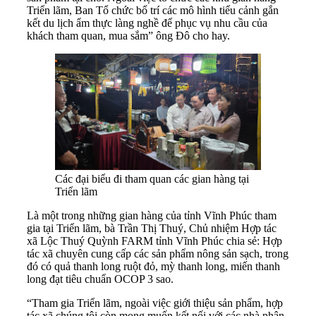
Triển lãm, Ban Tổ chức bố trí các mô hình tiểu cảnh gắn
kết du lịch ẩm thực làng nghề để phục vụ nhu cầu của
khách tham quan, mua sắm” ông Đô cho hay.
Các đại biểu đi tham quan các gian hàng tại
Triển lãm
Là một trong những gian hàng của tỉnh Vĩnh Phúc tham
gia tại Triển lãm, bà Trần Thị Thuý, Chủ nhiệm Hợp tác
xã Lộc Thuý Quỳnh FARM tỉnh Vĩnh Phúc chia sẻ: Hợp
tác xã chuyên cung cấp các sản phẩm nông sản sạch, trong
đó có quả thanh long ruột đỏ, mỳ thanh long, miến thanh
long đạt tiêu chuẩn OCOP 3 sao.
“Tham gia Triển lãm, ngoài việc giới thiệu sản phẩm, hợp
tác xã chúng tôi còn mong muốn kết nối với các nhà phân