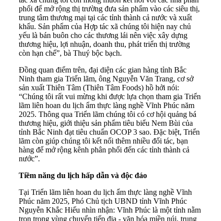
phối để mở rộng thị trường đưa sản phẩm vào các siêu thị,
trung tâm thương mại tại các tỉnh thành cả nước và xuất
khẩu. Sản phẩm của Hợp tác xã chúng tôi hiện nay chủ
yếu là bán buôn cho các thương lái nên việc xây dựng
thương hiệu, lợi nhuận, doanh thu, phát triển thị trường
còn hạn chế”, bà Thuý bộc bạch.
Đồng quan điểm trên, đại diện các gian hàng tỉnh Bắc
Ninh tham gia Triển lãm, ông Nguyễn Văn Trang, cơ sở
sản xuất Thiên Tâm (Thiên Tâm Foods) hồ hởi nói:
“Chúng tôi rất vui mừng khi được lựa chọn tham gia Triển
lãm liên hoan du lịch ẩm thực làng nghề Vĩnh Phúc năm
2025. Thông qua Triển lãm chúng tôi có cơ hội quảng bá
thương hiệu, giới thiệu sản phẩm tiêu biểu Nem Bùi của
tỉnh Bắc Ninh đạt tiêu chuẩn OCOP 3 sao. Đặc biệt, Triển
lãm còn giúp chúng tôi kết nối thêm nhiều đối tác, bạn
hàng để mở rộng kênh phân phối đến các tỉnh thành cả
nước”.
Tiềm năng du lịch hấp dẫn và độc đáo
Tại Triển lãm liên hoan du lịch ẩm thực làng nghề Vĩnh
Phúc năm 2025, Phó Chủ tịch UBND tỉnh Vĩnh Phúc
Nguyễn Khắc Hiếu nhìn nhận: Vĩnh Phúc là một tỉnh nằm
trọn trong vùng chuyển tiếp địa - văn hóa miền núi, trung