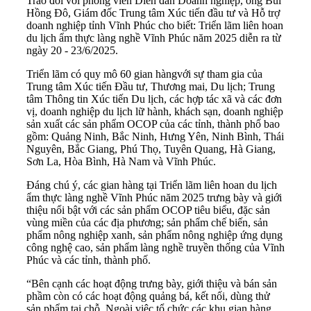
Trao đổi với phóng viên Diễn đàn Doanh nghiệp, ông Bùi
Hồng Đô, Giám đốc Trung tâm Xúc tiến đầu tư và Hỗ trợ
doanh nghiệp tỉnh Vĩnh Phúc cho biết: Triển lãm liên hoan
du lịch ẩm thực làng nghề Vĩnh Phúc năm 2025 diễn ra từ
ngày 20 - 23/6/2025.
Triển lãm có quy mô 60 gian hàngvới sự tham gia của
Trung tâm Xúc tiến Đầu tư, Thương mai, Du lịch; Trung
tâm Thông tin Xúc tiến Du lịch, các hợp tác xã và các đơn
vị, doanh nghiệp du lịch lữ hành, khách sạn, doanh nghiệp
sản xuất các sản phẩm OCOP của các tỉnh, thành phố bao
gồm: Quảng Ninh, Bắc Ninh, Hưng Yên, Ninh Bình, Thái
Nguyên, Bắc Giang, Phú Thọ, Tuyên Quang, Hà Giang,
Sơn La, Hòa Bình, Hà Nam và Vĩnh Phúc.
Đáng chú ý, các gian hàng tại Triển lãm liên hoan du lịch
ẩm thực làng nghề Vĩnh Phúc năm 2025 trưng bày và giới
thiệu nổi bật với các sản phẩm OCOP tiêu biểu, đặc sản
vùng miền của các địa phương; sản phẩm chế biến, sản
phẩm nông nghiệp xanh, sản phẩm nông nghiệp ứng dụng
công nghệ cao, sản phẩm làng nghề truyền thống của Vĩnh
Phúc và các tỉnh, thành phố.
“Bên cạnh các hoạt động trưng bày, giới thiệu và bán sản
phầm còn có các hoạt động quảng bá, kết nối, dùng thử
sản phẩm tại chỗ. Ngoài việc tổ chức các khu gian hàng