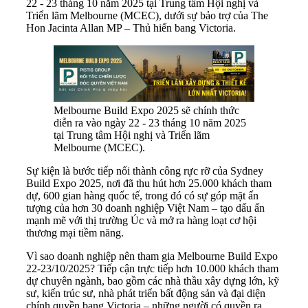
22 - 23 tháng 10 năm 2025 tại Trung tâm Hội nghị và
Triển lãm Melbourne (MCEC), dưới sự bảo trợ của The
Hon Jacinta Allan MP – Thủ hiến bang Victoria.
Melbourne Build Expo 2025 sẽ chính thức
diễn ra vào ngày 22 - 23 tháng 10 năm 2025
tại Trung tâm Hội nghị và Triển lãm
Melbourne (MCEC).
Sự kiện là bước tiếp nối thành công rực rỡ của Sydney
Build Expo 2025, nơi đã thu hút hơn 25.000 khách tham
dự, 600 gian hàng quốc tế, trong đó có sự góp mặt ấn
tượng của hơn 30 doanh nghiệp Việt Nam – tạo dấu ấn
mạnh mẽ với thị trường Úc và mở ra hàng loạt cơ hội
thương mại tiềm năng.
Vì sao doanh nghiệp nên tham gia Melbourne Build Expo
22-23/10/2025? Tiếp cận trực tiếp hơn 10.000 khách tham
dự chuyên ngành, bao gồm các nhà thầu xây dựng lớn, kỹ
sư, kiến trúc sư, nhà phát triển bất động sản và đại diện
chính quyền bang Victoria – những người có quyền ra