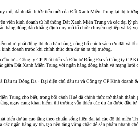
quy mô, đánh dấu bước tiến mới của Đất Xanh Miền Trung tại thị trườ
ên viên kinh doanh từ hệ thống Đất Xanh Miền Trung và các đại lý phâ
 bán hàng đông đảo khẳng định quy mô tổ chức chuyên nghiệp và kỳ vọn
điểm như: phát động thi đua bán hàng, công bố chính sách ưu đãi và t
 kinh doanh trước khi chính thức đưa dự án ra thị trường.
Chủ đầu tư – Công ty CP Phát triển và Đầu tư Đống Đa và Công ty CP 
tác giữa Đất Xanh Miền Trung với ngân hàng đồng hành và mạng lưới c
 và Đầu tư Đống Đa - Đại diện chủ đầu tư và Công ty CP Kinh doanh &
iền Trung cho biết, trong bối cảnh Huế đã chính thức trở thành thành 
tầng ngày càng khan hiếm, thị trường vẫn thiếu các dự án được đầu tư
triển dự án cao tầng theo chuẩn sống hiện đại tại các đô thị miền Trun
a các ngân hàng uy tín, tạo nền tảng vững chắc để sản phẩm nhanh chón