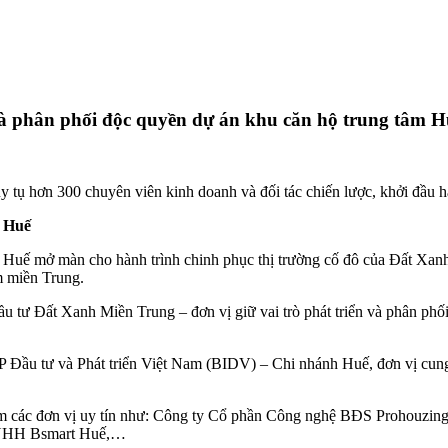
à phân phối độc quyền dự án khu căn hộ trung tâm H
tụ hơn 300 chuyên viên kinh doanh và đối tác chiến lược, khởi đầu hàn
ố Huế
TP Huế mở màn cho hành trình chinh phục thị trường cố đô của Đất Xan
ểm miền Trung.
 tư Đất Xanh Miền Trung – đơn vị giữ vai trò phát triển và phân phố
ầu tư và Phát triển Việt Nam (BIDV) – Chi nhánh Huế, đơn vị cung cấ
 gồm các đơn vị uy tín như: Công ty Cổ phần Công nghệ BĐS Prohouz
NHH Bsmart Huế,…