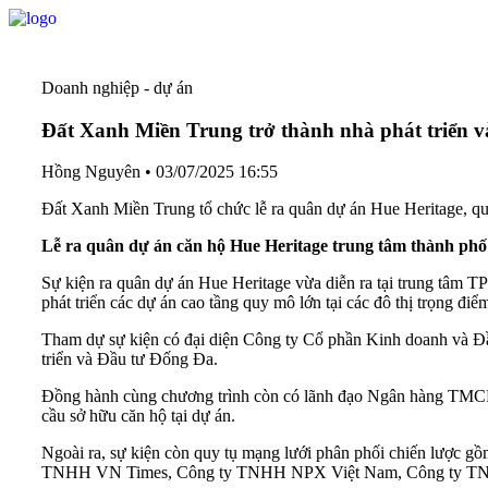
Doanh nghiệp - dự án
Đất Xanh Miền Trung trở thành nhà phát triển v
Hồng Nguyên
•
03/07/2025 16:55
Đất Xanh Miền Trung tổ chức lễ ra quân dự án Hue Heritage, quy 
Lễ ra quân dự án căn hộ
Hue Heritage trung tâm thành ph
Sự kiện ra quân dự án Hue Heritage vừa diễn ra tại trung tâm 
phát triển các dự án cao tầng quy mô lớn tại các đô thị trọng đi
Tham dự sự kiện có đại diện Công ty Cổ phần Kinh doanh và Đầu
triển và Đầu tư Đống Đa.
Đồng hành cùng chương trình còn có lãnh đạo Ngân hàng TMCP Đ
cầu sở hữu căn hộ tại dự án.
Ngoài ra, sự kiện còn quy tụ mạng lưới phân phối chiến lược
TNHH VN Times, Công ty TNHH NPX Việt Nam, Công ty T