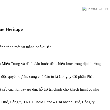
In trang
(Ctr + P)
ue Heritage
h trình mới tại thành phố di sản.
h Miền Trung và đánh dấu bước tiến chiến lược trong định hướng
i độc quyền dự án, cùng chủ đầu tư là Công ty Cổ phần Phát
p các gói vay ưu đãi, hỗ trợ tài chính cho khách hàng có nhu
ing Huế, Công ty TNHH Bold Land – Chi nhánh Huế, Công ty