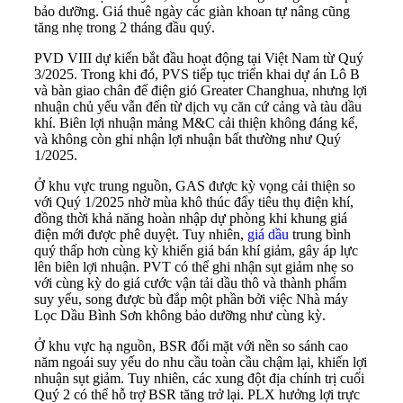
bảo dưỡng. Giá thuê ngày các giàn khoan tự nâng cũng
tăng nhẹ trong 2 tháng đầu quý.
PVD VIII dự kiến bắt đầu hoạt động tại Việt Nam từ Quý
3/2025. Trong khi đó, PVS tiếp tục triển khai dự án Lô B
và bàn giao chân đế điện gió Greater Changhua, nhưng lợi
nhuận chủ yếu vẫn đến từ dịch vụ căn cứ cảng và tàu dầu
khí. Biên lợi nhuận mảng M&C cải thiện không đáng kể,
và không còn ghi nhận lợi nhuận bất thường như Quý
1/2025.
Ở khu vực trung nguồn, GAS được kỳ vọng cải thiện so
với Quý 1/2025 nhờ mùa khô thúc đẩy tiêu thụ điện khí,
đồng thời khả năng hoàn nhập dự phòng khi khung giá
điện mới được phê duyệt. Tuy nhiên,
giá dầu
trung bình
quý thấp hơn cùng kỳ khiến giá bán khí giảm, gây áp lực
lên biên lợi nhuận. PVT có thể ghi nhận sụt giảm nhẹ so
với cùng kỳ do giá cước vận tải dầu thô và thành phẩm
suy yếu, song được bù đắp một phần bởi việc Nhà máy
Lọc Dầu Bình Sơn không bảo dưỡng như cùng kỳ.
Ở khu vực hạ nguồn, BSR đối mặt với nền so sánh cao
năm ngoái suy yếu do nhu cầu toàn cầu chậm lại, khiến lợi
nhuận sụt giảm. Tuy nhiên, các xung đột địa chính trị cuối
Quý 2 có thể hỗ trợ BSR tăng trở lại. PLX hưởng lợi trực