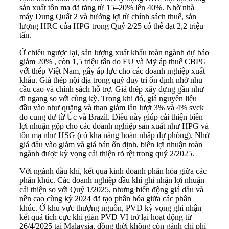
sản xuất tôn mạ đã tăng từ 15–20% lên 40%. Nhờ nhà
máy Dung Quất 2 và hưởng lợi từ chính sách thuế, sản
lượng HRC của HPG trong Quý 2/25 có thể đạt 2,2 triệu
tấn.
Ở chiều ngược lại, sản lượng xuất khẩu toàn ngành dự báo
giảm 20% , còn 1,5 triệu tấn do EU và Mỹ áp thuế CBPG
với thép Việt Nam, gây áp lực cho các doanh nghiệp xuất
khẩu. Giá thép nội địa trong quý duy trì ổn định nhờ nhu
cầu cao và chính sách hỗ trợ. Giá thép xây dựng gần như
đi ngang so với cùng kỳ. Trong khi đó, giá nguyên liệu
đầu vào như quặng và than giảm lần lượt 3% và 4% svck
do cung dư từ Úc và Brazil. Điều này giúp cải thiện biên
lợi nhuận gộp cho các doanh nghiệp sản xuất như HPG và
tôn mạ như HSG (có khả năng hoàn nhập dự phòng). Nhờ
giá đầu vào giảm và giá bán ổn định, biên lợi nhuận toàn
ngành được kỳ vọng cải thiện rõ rệt trong quý 2/2025.
Với ngành dầu khí, kết quả kinh doanh phân hóa giữa các
phân khúc. Các doanh nghiệp dầu khí ghi nhận lợi nhuận
cải thiện so với Quý 1/2025, nhưng biến động giá dầu và
nền cao cùng kỳ 2024 đã tạo phân hóa giữa các phân
khúc. Ở khu vực thượng nguồn, PVD kỳ vọng ghi nhận
kết quả tích cực khi giàn PVD VI trở lại hoạt động từ
26/4/2025 tại Malaysia, đồng thời không còn gánh chi phí