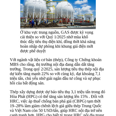
Ở khu vực trung nguồn, GAS được kỳ vọng
cải thiện so với Quý 1/2025 nhờ mùa khô
thúc đẩy tiêu thụ điện khí, đồng thời khả năng
hoàn nhập dự phòng khi khung giá điện mới
được phê duyệt
Với ngành vật liệu cơ bản (thép), Công ty Chứng khoán
MBS cho rằng, thị trường nội địa đang dẫn dắt tăng
trưởng. Trong quý 2/2025, sản lượng tiêu thụ thép nội địa
dự kiến tăng mạnh 22% so với cùng kỳ, đạt khoảng 7,1
triệu tấn, chủ yếu nhờ giải ngân đầu tư công và sự phục
hồi của bất động sản.
Thép xây dựng được dự báo tiêu thụ 3,1 triệu tấn trong đó
Hòa Phát (HPG) có thể tăng sản lượng lên 15% . Đối với
HRC, việc áp thuế chống bán phá giá (CBPG) tạm thời
19–28% làm giảm chênh lệch giá giữa thép Trung Quốc
và Việt Nam còn 50 USD/tấn, giúp HRC nội địa trở nên
cạnh tranh hơn. HPG cho biết tỷ trọng HRC nội địa trong