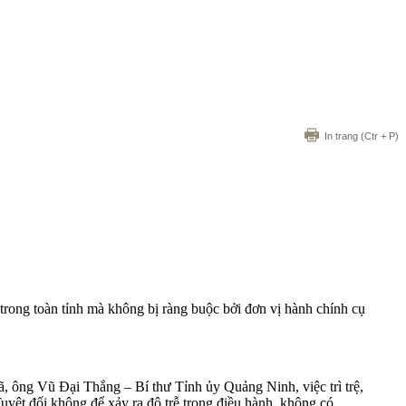
In trang
(Ctr + P)
rong toàn tỉnh mà không bị ràng buộc bởi đơn vị hành chính cụ
, ông Vũ Đại Thắng – Bí thư Tỉnh ủy Quảng Ninh, việc trì trệ,
yệt đối không để xảy ra độ trễ trong điều hành, không có