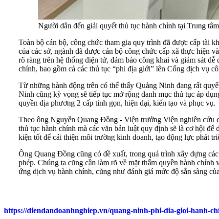
Người dân đến giải quyết thủ tục hành chính tại Trung 
Toàn bộ cán bộ, công chức tham gia quy trình đã được cấp tài kh
của các sở, ngành đã được cán bộ công chức cấp xã thực hiện và l
rõ ràng trên hệ thống điện tử, đảm bảo công khai và giám sát d
chính, bao gồm cả các thủ tục “phi địa giới” lên Cổng dịch vụ c
Từ những hành động trên có thể thấy Quảng Ninh đang rất quyết
Ninh cũng kỳ vọng sẽ tiếp tục mở rộng danh mục thủ tục áp dụng 
quyền địa phương 2 cấp tinh gọn, hiện đại, kiến tạo và phục vụ.
Theo ông Nguyễn Quang Đồng - Viện trưởng Viện nghiên cứu chính
thủ tục hành chính mà các văn bản luật quy định sẽ là cơ hội để 
kiện tốt để cải thiện môi trường kinh doanh, tạo động lực phát t
Ông Quang Đồng cũng có đề xuất, trong quá trình xây dựng các qu
phép. Chúng ta cũng cần làm rõ về mặt thẩm quyền hành chính v
ứng dịch vụ hành chính, cũng như đánh giá mức độ sẵn sàng của 
https://diendandoanhnghiep.vn/quang-ninh-phi-dia-gioi-hanh-chin