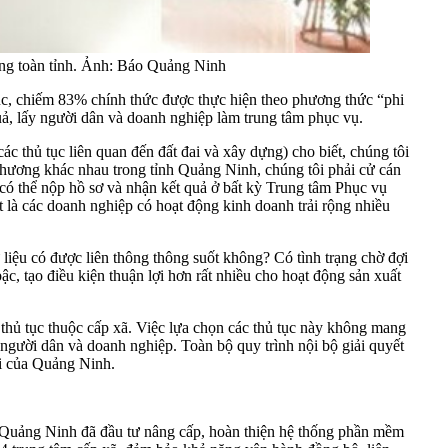
ong toàn tỉnh. Ảnh: Báo Quảng Ninh
ục, chiếm 83% chính thức được thực hiện theo phương thức “phi
uả, lấy người dân và doanh nghiệp làm trung tâm phục vụ.
ủ tục liên quan đến đất đai và xây dựng) cho biết, chúng tôi
 phương khác nhau trong tỉnh Quảng Ninh, chúng tôi phải cử cán
ự có thể nộp hồ sơ và nhận kết quả ở bất kỳ Trung tâm Phục vụ
t là các doanh nghiệp có hoạt động kinh doanh trải rộng nhiều
liệu có được liên thông thông suốt không? Có tình trạng chờ đợi
ậc, tạo điều kiện thuận lợi hơn rất nhiều cho hoạt động sản xuất
 thủ tục thuộc cấp xã. Việc lựa chọn các thủ tục này không mang
 người dân và doanh nghiệp. Toàn bộ quy trình nội bộ giải quyết
ới của Quảng Ninh.
qua, Quảng Ninh đã đầu tư nâng cấp, hoàn thiện hệ thống phần mềm