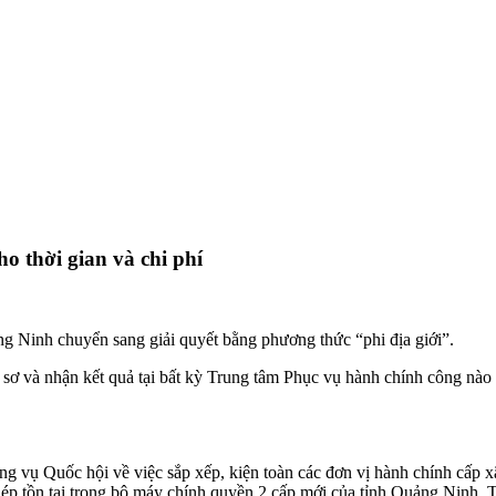
ho thời gian và chi phí
 Ninh chuyển sang giải quyết bằng phương thức “phi địa giới”.
ơ và nhận kết quả tại bất kỳ Trung tâm Phục vụ hành chính công nào t
 vụ Quốc hội về việc sắp xếp, kiện toàn các đơn vị hành chính cấp xã
p tồn tại trong bộ máy chính quyền 2 cấp mới của tỉnh Quảng Ninh. Tu