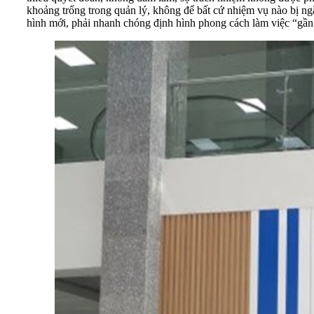
khoảng trống trong quản lý, không để bất cứ nhiệm vụ nào bị n
hình mới, phải nhanh chóng định hình phong cách làm việc “gần 