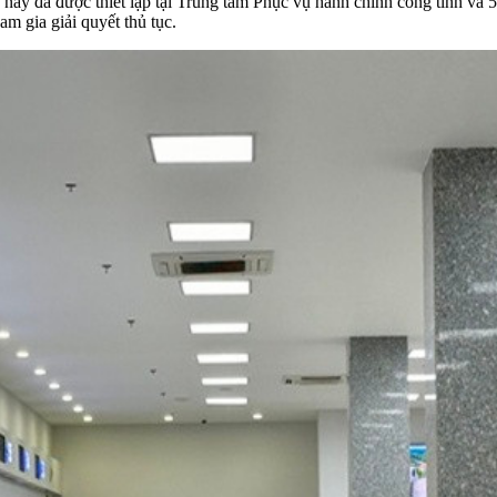
 này đã được thiết lập tại Trung tâm Phục vụ hành chính công tỉnh và 
m gia giải quyết thủ tục.