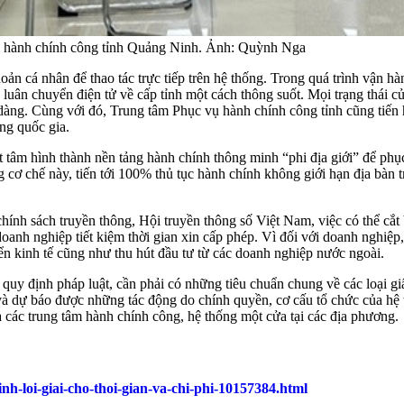
tâm hành chính công tỉnh Quảng Ninh. Ảnh: Quỳnh Nga
oản cá nhân để thao tác trực tiếp trên hệ thống. Trong quá trình vận h
uân chuyển điện tử về cấp tỉnh một cách thông suốt. Mọi trạng thái củ
ễ dàng. Cùng với đó, Trung tâm Phục vụ hành chính công tỉnh cũng tiến
ông quốc gia.
 tâm hình thành nền tảng hành chính thông minh “phi địa giới” để phụ
cơ chế này, tiến tới 100% thủ tục hành chính không giới hạn địa bàn t
 sách truyền thông, Hội truyền thông số Việt Nam, việc có thể cắt bớt
doanh nghiệp tiết kiệm thời gian xin cấp phép. Vì đối với doanh nghiệp
riển kinh tế cũng như thu hút đầu tư từ các doanh nghiệp nước ngoài.
y định pháp luật, cần phải có những tiêu chuẩn chung về các loại giấy
à dự báo được những tác động do chính quyền, cơ cấu tổ chức của hệ
các trung tâm hành chính công, hệ thống một cửa tại các địa phương.
h-loi-giai-cho-thoi-gian-va-chi-phi-10157384.html