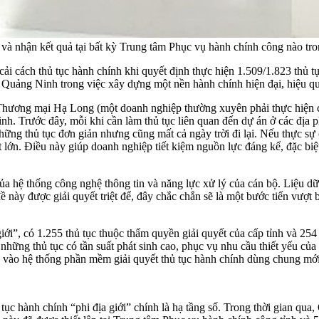
và nhận kết quả tại bất kỳ Trung tâm Phục vụ hành chính công nào tr
i cách thủ tục hành chính khi quyết định thực hiện 1.509/1.823 thủ t
ủa Quảng Ninh trong việc xây dựng một nền hành chính hiện đại, hiệu q
g mại Hạ Long (một doanh nghiệp thường xuyên phải thực hiện các th
inh. Trước đây, mỗi khi cần làm thủ tục liên quan đến dự án ở các địa
 những thủ tục đơn giản nhưng cũng mất cả ngày trời đi lại. Nếu thực s
t lớn. Điều này giúp doanh nghiệp tiết kiệm nguồn lực đáng kể, đặc biệ
a hệ thống công nghệ thông tin và năng lực xử lý của cán bộ. Liệu dữ 
này được giải quyết triệt để, đây chắc chắn sẽ là một bước tiến vượt b
ới”, có 1.255 thủ tục thuộc thẩm quyền giải quyết của cấp tỉnh và 254
những thủ tục có tần suất phát sinh cao, phục vụ nhu cầu thiết yếu của
ợp vào hệ thống phần mềm giải quyết thủ tục hành chính dùng chung m
ủ tục hành chính “phi địa giới” chính là hạ tầng số. Trong thời gian 