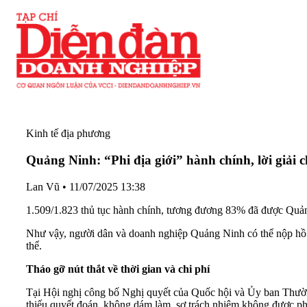
Kinh tế địa phương
Quảng Ninh: “Phi địa giới” hành chính, lời giải c
Lan Vũ
•
11/07/2025 13:38
1.509/1.823 thủ tục hành chính, tương đương 83% đã được Quảng
Như vậy, người dân và doanh nghiệp Quảng Ninh có thể nộp hồ s
thể.
Tháo gỡ nút thắt về thời gian và chi phí
Tại Hội nghị công bố Nghị quyết của Quốc hội và Ủy ban Thường
thiếu quyết đoán, không dám làm, sợ trách nhiệm không được phé