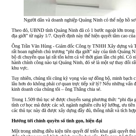
Người dân và doanh nghiệp Quảng Ninh có thể nộp hồ sơ 
Theo đó, UBND tỉnh Quảng Ninh đã có 1 bước ngoặt lớn trong cả
địa giới” từ ngày 1/7. Quyết định này thể hiện quyết tâm cao c
Ông Trần Văn Hùng - Giám đốc Công ty TNHH Xây dựng và Thươn
rất hoan nghênh chủ trương “phi địa giới” này của tỉnh Quảng N
bộ di chuyển qua lại rất tốn kém cả về thời gian lẫn chi phí. Có
hành chính công nào tại Quảng Ninh, đó sẽ là một sự thay đổi rấ
khu vực.
Tuy nhiên, chúng tôi cũng kỳ vọng vào sự đồng bộ, minh bạch củ
lâu hơn do không phải cơ quan trực tiếp xử lý? Nếu những vấn đề 
kinh doanh của chúng tôi – ông Thắng chia sẻ.
Trong 1.509 thủ tục sẽ được chuyển sang phương thức “phi địa gi
tính cơ học mà được các sở, ngành nghiên cứu kỹ lưỡng, ưu tiên 
các thủ tục này đã được xây dựng đầy đủ, thống nhất và tích h
Hướng tới chính quyền số tinh gọn, hiện đại
Một trong những điều kiện tiên quyết để triển khai giải quyết th