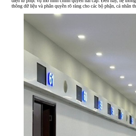
điện tử phục vụ mô hình chính quyền hai cấp. Đến nay, hệ thống
thông dữ liệu và phân quyền rõ ràng cho các bộ phận, cá nhân tha