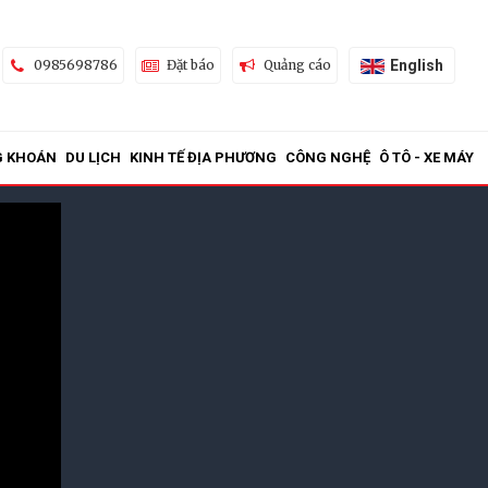
English
0985698786
Đặt báo
Quảng cáo
G KHOÁN
DU LỊCH
KINH TẾ ĐỊA PHƯƠNG
CÔNG NGHỆ
Ô TÔ - XE MÁY