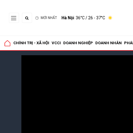
Hà Nội
36°C
/ 26 - 37°C
MỚI NHẤT
CHÍNH TRỊ - XÃ HỘI
VCCI
DOANH NGHIỆP
DOANH NHÂN
PHÁ