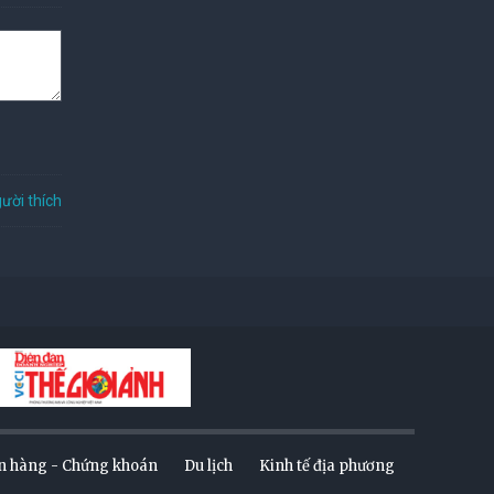
ười thích
n hàng - Chứng khoán
Du lịch
Kinh tế địa phương