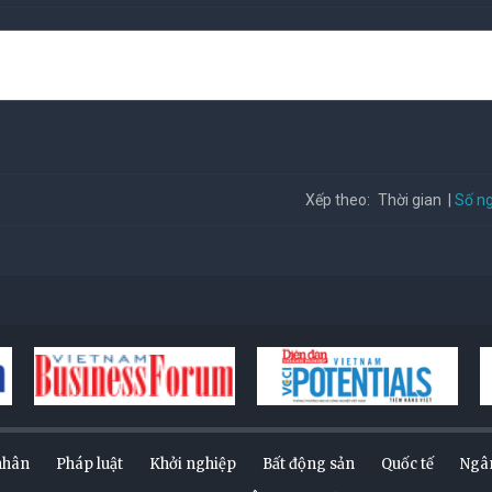
Số ng
Xếp theo:
Thời gian
nhân
Pháp luật
Khởi nghiệp
Bất động sản
Quốc tế
Ngâ