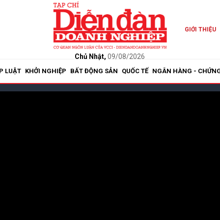
GIỚI THIỆU
Chủ Nhật,
09/08/2026
P LUẬT
KHỞI NGHIỆP
BẤT ĐỘNG SẢN
QUỐC TẾ
NGÂN HÀNG - CHỨN