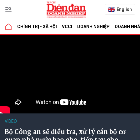
English
CHÍNH TRỊ - XÃ HỘI
VCCI
DOANH NGHIỆP
DOANH NH
VIDEO
Bộ Công an sẽ điều tra, xử lý cán bộ cơ
quan nhà nước bao che, tiếp tay cho