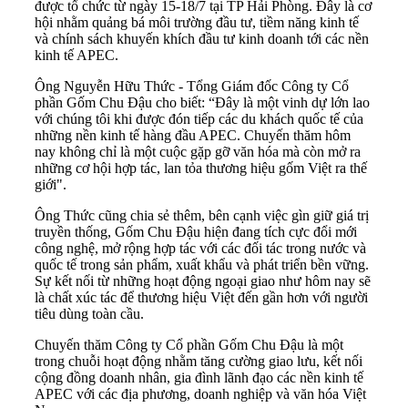
được tổ chức từ ngày 15-18/7 tại TP Hải Phòng. Đây là cơ
hội nhằm quảng bá môi trường đầu tư, tiềm năng kinh tế
và chính sách khuyến khích đầu tư kinh doanh tới các nền
kinh tế APEC.
Ông Nguyễn Hữu Thức - Tổng Giám đốc Công ty Cổ
phần Gốm Chu Đậu cho biết: “Đây là một vinh dự lớn lao
với chúng tôi khi được đón tiếp các du khách quốc tế của
những nền kinh tế hàng đầu APEC. Chuyến thăm hôm
nay không chỉ là một cuộc gặp gỡ văn hóa mà còn mở ra
những cơ hội hợp tác, lan tỏa thương hiệu gốm Việt ra thế
giới".
Ông Thức cũng chia sẻ thêm, bên cạnh việc gìn giữ giá trị
truyền thống, Gốm Chu Đậu hiện đang tích cực đổi mới
công nghệ, mở rộng hợp tác với các đối tác trong nước và
quốc tế trong sản phẩm, xuất khẩu và phát triển bền vững.
Sự kết nối từ những hoạt động ngoại giao như hôm nay sẽ
là chất xúc tác để thương hiệu Việt đến gần hơn với người
tiêu dùng toàn cầu.
Chuyến thăm Công ty Cổ phần Gốm Chu Đậu là một
trong chuỗi hoạt động nhằm tăng cường giao lưu, kết nối
cộng đồng doanh nhân, gia đình lãnh đạo các nền kinh tế
APEC với các địa phương, doanh nghiệp và văn hóa Việt