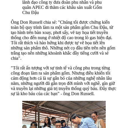
lãnh đạo công ty đưa đoàn phu nhân và phu
quân APEC đi thăm các khâu sản xuất Gốm
Chu Đậu
Ông Don Russell chia sẻ: "Chúng tôi được chứng kiến
toàn bộ quy trình làm ra một sản phẩm gốm Chu Đậu, từ
tạo hình trên bàn xoay, phơi sấy, vẽ tay họa tiết truyền
thống cho đến nung ở nhiệt độ cao trong lò gas hiện đại.
Tôi rất thích và hào hứng khi được tự vẽ họa tiết lên
những sản phẩm thô. Những nét cọ đầu tiên trên nền gốm
trắng tạo nên những khoảnh khắc đầy tiếng cười và sẻ
chia".
"Tôi rất ấn tượng với sự tinh tế và công phu trong từng
công đoạn làm ra sản phẩm gốm. Nhưng điều khiến tôi
cảm động hơn cả là sự gắn bó của những nghệ nhân lâu
năm, những người đã gắn trọn đời mình với nghề, gìn giữ
và truyền lại những giá trị truyền thống quý báu. Đây thực
sự là kho báu của các bạn” - ông Don Russell.