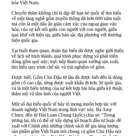
hóa Việt Nam.
Chuyến thăm không chỉ là dịp để bạn bè quốc tế tìm hiểu
về một làng nghề gốm truyền thống đã hơn 600 năm tuổi
mà còn là một dấu ấn giàu cảm xúc của ngoại giao văn
hóa, của sự kết nối giữa con người với con người, giữa
quá khứ với hiện tại, giữa bản sắc địa phương với thương
hiệu quốc gia.
Tại buổi tham quan, đoàn đại biểu đã được nghe giới thiệu
về lịch sử hình thành, quá trình phục dựng và phát triển
dòng gốm quý này; trực tiếp tham quan xưởng sản xuất,
tìm hiểu quy trình chế tác và trải nghiệm vẽ gốm.
Được biết, Gốm Chu Đậu từ lâu đã được biết đến là dòng
gốm cổ cao cấp, từng được xuất khẩu đi hơn 30 quốc gia,
và là một biểu tượng của sự kết hợp hài hòa giữa kỹ thuật,
thẩm mỹ và tâm linh của người Việt.
Một số đại biểu quốc tế bày tỏ mong muốn hợp tác với
doanh nghiệp Việt Nam trong lĩnh vực này. Bà Amy
Chien, đến từ Đài Loan (Trung Quốc) chia sẻ: “Trong
tương lai, tôi có thể sẽ xây dựng kế hoạch đầu tư hoặc đề
xuất với Chính phủ những chính sách để gia tăng lượng
sản phẩm gốm Việt Nam nói chung và gốm Chu Đậu nói