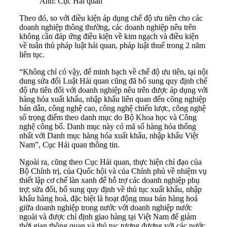
Ảnh: Cục Hải quan
Theo đó, so với điều kiện áp dụng chế độ ưu tiên cho các
doanh nghiệp thông thường, các doanh nghiệp nêu trên
không cần đáp ứng điều kiện về kim ngạch và điều kiện
về tuân thủ pháp luật hải quan, pháp luật thuế trong 2 năm
liên tục.
“Không chỉ có vậy, để minh bạch về chế độ ưu tiên, tại nội
dung sửa đổi Luật Hải quan cũng đã bổ sung quy định chế
độ ưu tiên đối với doanh nghiệp nêu trên được áp dụng với
hàng hóa xuất khẩu, nhập khẩu liên quan đến công nghiệp
bán dẫn, công nghệ cao, công nghệ chiến lược, công nghệ
số trọng điểm theo danh mục do Bộ Khoa học và Công
nghệ công bố. Danh mục này có mã số hàng hóa thống
nhất với Danh mục hàng hóa xuất khẩu, nhập khẩu Việt
Nam”, Cục Hải quan thông tin.
Ngoài ra, cũng theo Cục Hải quan, thực hiện chỉ đạo của
Bộ Chính trị, của Quốc hội và của Chính phủ về nhiệm vụ
thiết lập cơ chế làn xanh để hỗ trợ các doanh nghiệp phụ
trợ; sửa đổi, bổ sung quy định về thủ tục xuất khẩu, nhập
khẩu hàng hoá, đặc biệt là hoạt động mua bán hàng hoá
giữa doanh nghiệp trong nước với doanh nghiệp nước
ngoài và được chỉ định giao hàng tại Việt Nam để giảm
thời gian thông quan và thủ tục tương đương với các nước