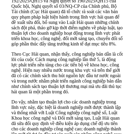
192/2025/QH15 và Nghị quyết số 190/2025/QH15 của
Quốc hội, Nghị quyết số 03/NQ-CP của Chính phủ, Bộ
Tài chính (Cục Hải quan) đã tổ chức rà soát các văn bản
quy phạm pháp luật hiện hành trong lĩnh vực hải quan để
đề xuất sửa đổi, bổ sung vào Luật Hải quan những chính
sách đột phá, tháo gỡ kịp thời điểm nghẽn về pháp luật, tạo
thuận lợi cho doanh nghiệp hoạt động trong lĩnh vực phát
triển khoa học, công nghệ, đổi mới sáng tạo, chuyển đổi số
góp phần thúc đẩy tăng trưởng kinh tế đạt mục tiêu 8%.
Theo Cục Hải quan, nhận thấy, công nghiệp bán dẫn là cốt
lõi của cuộc Cách mạng công nghiệp lần thứ 5, là động
lực phát triển nền tảng cho các tiến bộ về khoa học, công
nghệ. Hiện nay nhiều nước trong khu vực và trên thế giới
đã có các chính sách thu hút nguồn lực đầu tư nước ngoài
và trong nước nhằm phát triển ngành công nghiệp bán dẫn
như chính sách tạo thuận lợi thương mại mà ưu đãi thủ tục
hải quan là một phần trong đó.
Do vậy, nhằm tạo thuận lợi cho các doanh nghiệp trong
lĩnh vực này, đặc biệt là doanh nghiệp mới được thành lập
và thống nhất với Luật Công nghiệp công nghệ số, Luật
Khoa học công nghệ và Đổi mới sáng tạo, Luật Hải quan
đã sửa đổi quy định về điều kiện áp dụng chế độ ưu tiên
cho các doanh nghiệp công nghệ cao; doanh nghiệp thành