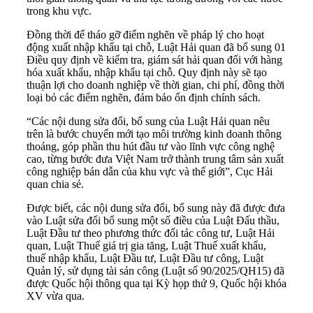
trong khu vực.
Đồng thời để tháo gỡ điểm nghẽn về pháp lý cho hoạt
động xuất nhập khẩu tại chỗ, Luật Hải quan đã bổ sung 01
Điều quy định về kiểm tra, giám sát hải quan đối với hàng
hóa xuất khẩu, nhập khẩu tại chỗ. Quy định này sẽ tạo
thuận lợi cho doanh nghiệp về thời gian, chi phí, đồng thời
loại bỏ các điểm nghẽn, đảm bảo ổn định chính sách.
“Các nội dung sửa đổi, bổ sung của Luật Hải quan nêu
trên là bước chuyển mới tạo môi trường kinh doanh thông
thoáng, góp phần thu hút đầu tư vào lĩnh vực công nghệ
cao, từng bước đưa Việt Nam trở thành trung tâm sản xuất
công nghiệp bán dẫn của khu vực và thế giới”, Cục Hải
quan chia sẻ.
Được biết, các nội dung sửa đổi, bổ sung này đã được đưa
vào Luật sửa đổi bổ sung một số điều của Luật Đấu thầu,
Luật Đầu tư theo phương thức đối tác công tư, Luật Hải
quan, Luật Thuế giá trị gia tăng, Luật Thuế xuất khẩu,
thuế nhập khẩu, Luật Đầu tư, Luật Đầu tư công, Luật
Quản lý, sử dụng tài sản công (Luật số 90/2025/QH15) đã
được Quốc hội thông qua tại Kỳ họp thứ 9, Quốc hội khóa
XV vừa qua.