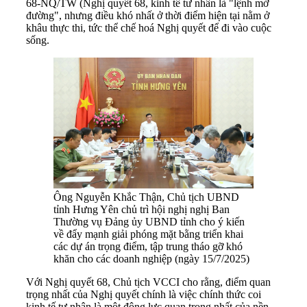
68-NQ/TW (Nghị quyết 68, kinh tế tư nhân là "lệnh mở
đường", nhưng điều khó nhất ở thời điểm hiện tại nằm ở
khâu thực thi, tức thể chế hoá Nghị quyết để đi vào cuộc
sống.
Ông Nguyễn Khắc Thận, Chủ tịch UBND
tỉnh Hưng Yên chủ trì hội nghị nghị Ban
Thường vụ Đảng ủy UBND tỉnh cho ý kiến
về đẩy mạnh giải phóng mặt bằng triển khai
các dự án trọng điểm, tập trung tháo gỡ khó
khăn cho các doanh nghiệp (ngày 15/7/2025)
Với Nghị quyết 68, Chủ tịch VCCI cho rằng, điểm quan
trọng nhất của Nghị quyết chính là việc chính thức coi
kinh tế tư nhân là một động lực quan trọng nhất của nền