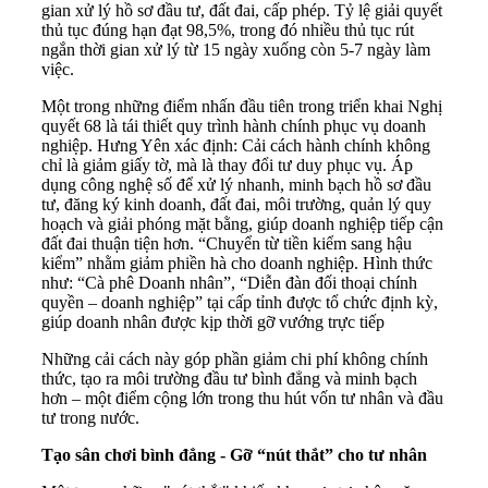
gian xử lý hồ sơ đầu tư, đất đai, cấp phép. Tỷ lệ giải quyết
thủ tục đúng hạn đạt 98,5%, trong đó nhiều thủ tục rút
ngắn thời gian xử lý từ 15 ngày xuống còn 5-7 ngày làm
việc.
Một trong những điểm nhấn đầu tiên trong triển khai Nghị
quyết 68 là tái thiết quy trình hành chính phục vụ doanh
nghiệp. Hưng Yên xác định: Cải cách hành chính không
chỉ là giảm giấy tờ, mà là thay đổi tư duy phục vụ. Áp
dụng công nghệ số để xử lý nhanh, minh bạch hồ sơ đầu
tư, đăng ký kinh doanh, đất đai, môi trường, quản lý quy
hoạch và giải phóng mặt bằng, giúp doanh nghiệp tiếp cận
đất đai thuận tiện hơn. “Chuyển từ tiền kiểm sang hậu
kiểm” nhằm giảm phiền hà cho doanh nghiệp. Hình thức
như: “Cà phê Doanh nhân”, “Diễn đàn đối thoại chính
quyền – doanh nghiệp” tại cấp tỉnh được tổ chức định kỳ,
giúp doanh nhân được kịp thời gỡ vướng trực tiếp
Những cải cách này góp phần giảm chi phí không chính
thức, tạo ra môi trường đầu tư bình đẳng và minh bạch
hơn – một điểm cộng lớn trong thu hút vốn tư nhân và đầu
tư trong nước.
Tạo sân chơi bình đẳng - Gỡ “nút thắt” cho tư nhân