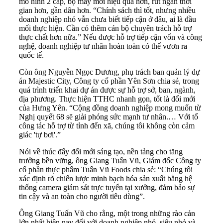
mô hình 2 cấp, bộ máy mới hiệu quả hơn, rút ngắn thời
gian hơn, gần dân hơn. “Chính sách thì tốt, nhưng nhiều
doanh nghiệp nhỏ vẫn chưa biết tiếp cận ở đâu, ai là đầu
mối thực hiện. Cần có thêm cán bộ chuyên trách hỗ trợ
thực chất hơn nữa.” Nếu được hỗ trợ tiếp cận vốn và công
nghệ, doanh nghiệp tư nhân hoàn toàn có thể vươn ra
quốc tế.
Còn ông Nguyễn Ngọc Dương, phụ trách ban quản lý dự
án Majestic City, Công ty cổ phần Yên Sơn chia sẻ, trong
quá trình triển khai dự án được sự hỗ trợ sở, ban, ngành,
địa phương. Thực hiện TTHC nhanh gọn, tốt là đổi mới
của Hưng Yên. “Cộng đồng doanh nghiệp mong muốn từ
Nghị quyết 68 sẽ giải phóng sức mạnh tư nhân.… Với tổ
công tác hỗ trợ từ tỉnh đến xã, chúng tôi không còn cảm
giác 'tự bơi'.”
Nói về thúc đẩy đổi mới sáng tạo, nền tảng cho tăng
trưởng bền vững, ông Giang Tuấn Vũ, Giám đốc Công ty
cổ phần thực phẩm Tuấn Vũ Foods chia sẻ: “Chúng tôi
xác định rõ chiến lược minh bạch hóa sản xuất bằng hệ
thống camera giám sát trực tuyến tại xưởng, đảm bảo sự
tin cậy và an toàn cho người tiêu dùng”.
Ông Giang Tuấn Vũ cho rằng, một trong những rào cản
lớn nhất hiện nay đối với doanh nghiệp nhỏ, siêu nhỏ và