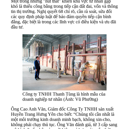
Một trong những "nút thắt" khiến khu vực tư nhân gặp
khó là thiếu công bằng trong tiếp cận đất đai, vốn và thông
tin thị trường. Nghị quyết 68 chỉ rõ, cần rà soát, sửa đổi
các quy định pháp luật để bảo đảm quyền tiếp cận bình
đẳng, đặc biệt là trong các lĩnh vực có điều kiện và ưu đãi
đầu tư.
Công ty TNHH Thanh Tùng là hình mẫu của
doanh nghiệp tư nhân (Ảnh: Vũ Phường)
Ông Cao Anh Văn, Giám đốc Công Ty TNHH sản xuất
Huyền Trang Hưng Yên cho biết: “Chúng tôi cần nhất là
một môi trường kinh doanh minh bạch, không xin-cho,
không phải chạy thủ tục. Ông Văn đánh giá, từ 3 cấp sang