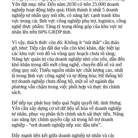
Yên đặt mục tiêu: Đến năm 2030 có trên 25.000 doanh
nghiệp hoạt động hiệu quả; Hình thành ít nhất 5 doanh
nghiệp tư nhân quy mô lớn, có năng lực cạnh tranh khu
vực trong các lĩnh vực công nghiệp phụ trợ, logistics, công
nghệ thực phẩm; Tăng tỷ trọng đóng góp của khu vực tư
nhân lên trên 60% GRDP tỉnh.
Vì vậy, thách thức còn đó: Không ít “nút thắt” cần tháo
gỡ, như: Tiếp cận đất đai vẫn còn khó khăn, đặc biệt tại
các khu vực ven đô và vùng quy hoạch chưa rõ ràng;
Năng lực quản trị của doanh nghiệp nhỏ còn yếu, dẫn đến
khó khăn trong đổi mới công nghệ, chuyển đổi số và mở
rộng quy mô; Thiếu nguồn nhân lực chất lượng cao, nhất
là trong lĩnh vực công nghệ và tự động hóa; Hệ thống hỗ
trợ doanh nghiệp chưa đồng bộ, một số sở ngành địa
phương vẫn chậm trong việc phối hợp và thực thi chính
sách.
Để tiếp tục phát huy hiệu quả Nghị quyết 68, tỉnh Hưng
Yên cần xây dựng cơ sở dữ liệu số hóa về doanh nghiệp
tư nhân, phục vụ phân tích chính sách sát thực tiễn. Nâng
cao năng lực chính quyền cấp xã trong hỗ trợ doanh
nghiệp - “nơi doanh nghiệp tiếp xúc đầu tiên”.
Đẩy mạnh liên kết giữa doanh nghiệp tư nhân và các