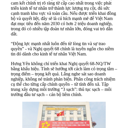
cam kết chính trị rõ ràng từ cấp cao nhất trong việc phát
triển kinh tế tư nhân trở thành lực lượng trụ cột, đủ sức
cạnh tranh khu vực và toàn cầu. Nếu được triển khai đồng
bộ và quyết liệt, đây sẽ là cú hích mạnh mẽ để Việt Nam
đạt mục tiêu đến năm 2030 có hơn 2 triệu doanh nghiệp,
trong đó có nhiều tập đoàn tư nhân lớn, đóng vai trò dẫn
dắt.
“Động lực mạnh nhất luôn đến từ lòng tin và sự trao
quyền” - và Nghị quyết 68 chính là tuyên ngôn cho niềm
tin đó dành cho kinh tế tư nhân Việt Nam.
Hưng Yên không chỉ triển khai Nghị quyết 68-NQ/TW
bằng khẩu hiệu. Tỉnh sẽ hướng tới cách làm có trọng tâm –
trọng điểm – trọng kết quả. Lắng nghe sát sao doanh
nghiệp, không né tránh phản biện. Phân công trách nhiệm
cụ thể cho từng cấp chính quyền – từ tỉnh đến xã. Tập
trung xây dựng môi trường “3 sạch”: thủ tục sạch – môi
trường đầu tư sạch – cán bộ liêm chính.