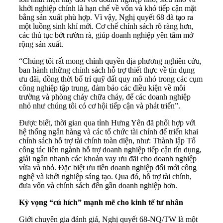
khởi nghiệp chính là hạn chế về vốn và khó tiếp cận mặt
bằng sản xuất phù hợp. Vì vậy, Nghị quyết 68 đã tạo ra
một luồng sinh khí mới. Cơ chế chính sách rõ ràng hơn,
các thủ tục bớt rườm rà, giúp doanh nghiệp yên tâm mở
rộng sản xuất.
“Chúng tôi rất mong chính quyền địa phương nghiên cứu,
ban hành những chính sách hỗ trợ thiết thực về tín dụng
ưu đãi, đồng thời bố trí quỹ đất quy mô nhỏ trong các cụm
công nghiệp tập trung, đảm bảo các điều kiện về môi
trường và phòng cháy chữa cháy, để các doanh nghiệp
nhỏ như chúng tôi có cơ hội tiếp cận và phát triển”.
Được biết, thời gian qua tỉnh Hưng Yên đã phối hợp với
hệ thống ngân hàng và các tổ chức tài chính để triển khai
chính sách hỗ trợ tài chính toàn diện, như: Thành lập Tổ
công tác liên ngành hỗ trợ doanh nghiệp tiếp cận tín dụng,
giải ngân nhanh các khoản vay ưu đãi cho doanh nghiệp
vừa và nhỏ. Đặc biệt ưu tiên doanh nghiệp đổi mới công
nghệ và khởi nghiệp sáng tạo. Qua đó, hỗ trợ tài chính,
đưa vốn và chính sách đến gần doanh nghiệp hơn.
Kỳ vọng “cú hích” mạnh mẽ cho kinh tế tư nhân
Giới chuyên gia đánh giá, Nghị quyết 68-NQ/TW là một