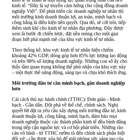
kinh tế. “Đây là sự truyền cảm hứng cho cộng đồng doanh
nghiệp Việt”. Để phát triển các doanh nghiệp tư nhân thì
môi trường kinh doanh thuận lợi, an toàn, minh bạch và
công bằng là điều kiện tiên quyết. Qua đó, sẽ cởi trói, tiếp
thêm sinh khí cho kinh tế tư nhân địa phương. Đây được
xem là bước đi chiến lược, đặt nền móng cho một giai
đoạn bứt phá mạnh mẽ của khu vực kinh tế tư nhân.
Theo thống kê, khu vực kinh tế tư nhân hiện chiếm
khoảng 42% GDP, đóng góp hơn 85% lực lượng lao động
và trên 98% số lượng doanh nghiệp. Những con số ấy cho
thấy tầm quan trọng không thể phủ nhận của khu vực này
– một thực thể năng động, sáng tạo và chịu khó thích ứng.
Môi trường đầu tư cần minh bạch, gần doanh nghiệp
hơn
Cải cách thủ tục hành chính (TTHC): Đơn giản - Minh
bạch - Gần dân. Đột phá về thể chế, chính sách. Nghị
quyết 68 đặt ra yêu cầu xây dựng môi trường đầu tư, kinh
doanh thuận lợi, công bằng, minh bạch, đảm bảo mọi
doanh nghiệp thuộc các thành phần kinh tế đều bình đẳng
trong tiếp cận nguồn lực và cơ hội phát triển. Những rào
cản vô hình - từ TTHC rườm rà đến chính sách phân biệt
đối xử - cần được xóa bỏ để giải phóng sức sáng tạo của