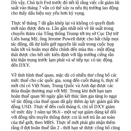
Dù vậy, Chủ tịch Fed trước đó tiết lộ rằng việc cắt giảm lãi
suất vào tháng 7 vẫn có thể xảy ra nếu thị trường lao động
cho thấy dấu hiệu suy yếu hơn kỳ vọng.
Thực tế tháng 7 đã gần khép lại và không có quyết định
mới nào được đưa ra. Lần gần nhất nói về lãi suất trong
chuyến thăm của Tổng thống Trump tới trụ sở Cục Dự trữ
Liên bang Mỹ, ông Jerome Powell được cho bất chấp mọi
tác động, đã dự kiến giữ nguyên lãi suất trong cuộc họp
tuần tới và hoãn mọi điều chỉnh đến mùa thu - một động
thái được cho hết sức kiên định với lập trường cứng rắn
khi thận trọng trước lạm phát và sẽ tiếp tục có tác động
đến DXY.
Về tình hình thuế quan, mặc dù có nhiều thư công bố các
mức thuế cho các quốc gia, song đến cuối tháng 6, thực tế
mới chỉ có Việt Nam, Trung Quốc và Anh đạt được các
thỏa thuận thương mại với Mỹ. Trong khi thời hạn tạm
hoãn thuế quan 90 ngày gần kết thúc làm gia tăng lo ngại
về tác động của thuế quan đã gây thêm áp lực giảm giá lên
đồng USD. Thực tế đến cuối tháng 6, chỉ số DXY giảm
về mức đáy 3 năm tại 96.6 - một sự sụt giảm đáng kể đối
với đồng tiền truyền thống được coi là nơi trú ẩn an toàn
của thế giới, theo MBS. Thực tế mới phải ghi nhận thêm
rằng ở đợt hoãn thuế lần 2 - thời hạn sẽ được công bố cũng