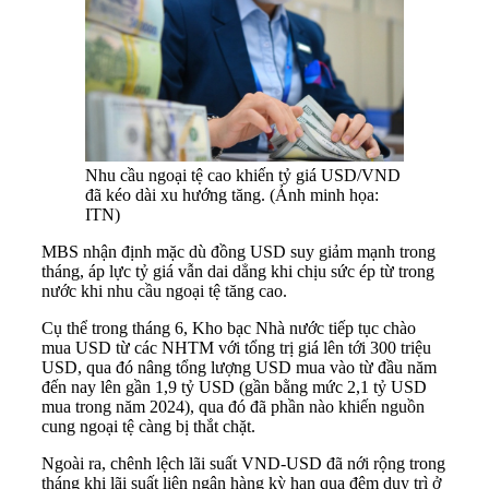
Nhu cầu ngoại tệ cao khiến tỷ giá USD/VND
đã kéo dài xu hướng tăng. (Ảnh minh họa:
ITN)
MBS nhận định mặc dù đồng USD suy giảm mạnh trong
tháng, áp lực tỷ giá vẫn dai dẳng khi chịu sức ép từ trong
nước khi nhu cầu ngoại tệ tăng cao.
Cụ thể trong tháng 6, Kho bạc Nhà nước tiếp tục chào
mua USD từ các NHTM với tổng trị giá lên tới 300 triệu
USD, qua đó nâng tổng lượng USD mua vào từ đầu năm
đến nay lên gần 1,9 tỷ USD (gần bằng mức 2,1 tỷ USD
mua trong năm 2024), qua đó đã phần nào khiến nguồn
cung ngoại tệ càng bị thắt chặt.
Ngoài ra, chênh lệch lãi suất VND-USD đã nới rộng trong
tháng khi lãi suất liên ngân hàng kỳ hạn qua đêm duy trì ở