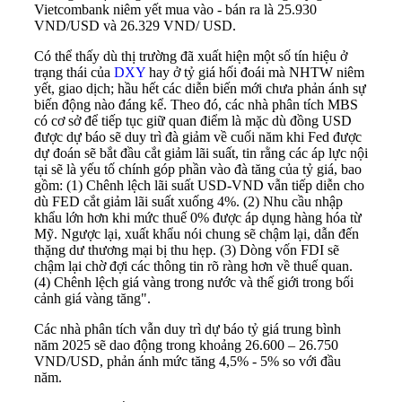
Vietcombank niêm yết mua vào - bán ra là 25.930
VND/USD và 26.329 VND/ USD.
Có thể thấy dù thị trường đã xuất hiện một số tín hiệu ở
trạng thái của
DXY
hay ở tỷ giá hối đoái mà NHTW niêm
yết, giao dịch; hầu hết các diễn biến mới chưa phản ánh sự
biến động nào đáng kể. Theo đó, các nhà phân tích MBS
có cơ sở để tiếp tục giữ quan điểm là mặc dù đồng USD
được dự báo sẽ duy trì đà giảm về cuối năm khi Fed được
dự đoán sẽ bắt đầu cắt giảm lãi suất, tin rằng các áp lực nội
tại sẽ là yếu tố chính góp phần vào đà tăng của tỷ giá, bao
gồm: (1) Chênh lệch lãi suất USD-VND vẫn tiếp diễn cho
dù FED cắt giảm lãi suất xuống 4%. (2) Nhu cầu nhập
khẩu lớn hơn khi mức thuế 0% được áp dụng hàng hóa từ
Mỹ. Ngược lại, xuất khẩu nói chung sẽ chậm lại, dẫn đến
thặng dư thương mại bị thu hẹp. (3) Dòng vốn FDI sẽ
chậm lại chờ đợi các thông tin rõ ràng hơn về thuế quan.
(4) Chênh lệch giá vàng trong nước và thế giới trong bối
cảnh giá vàng tăng".
Các nhà phân tích vẫn duy trì dự báo tỷ giá trung bình
năm 2025 sẽ dao động trong khoảng 26.600 – 26.750
VND/USD, phản ánh mức tăng 4,5% - 5% so với đầu
năm.