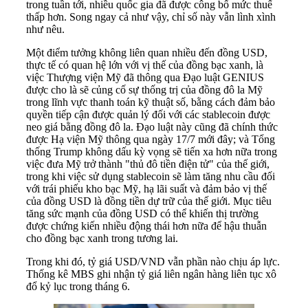
trong tuần tới, nhiều quốc gia đã được công bố mức thuế
thấp hơn. Song ngay cả như vậy, chỉ số này vẫn lình xình
như nêu.
Một điểm tưởng không liên quan nhiều đến đồng USD,
thực tế có quan hệ lớn với vị thế của đồng bạc xanh, là
việc Thượng viện Mỹ đã thông qua Đạo luật GENIUS
được cho là sẽ củng cố sự thống trị của đồng đô la Mỹ
trong lĩnh vực thanh toán kỹ thuật số, bằng cách đảm bảo
quyền tiếp cận được quản lý đối với các stablecoin được
neo giá bằng đồng đô la. Đạo luật này cũng đã chính thức
được Hạ viện Mỹ thông qua ngày 17/7 mới đây; và Tổng
thống Trump không dấu kỳ vọng sẽ tiến xa hơn nữa trong
việc đưa Mỹ trở thành "thủ đô tiền điện tử" của thế giới,
trong khi việc sử dụng stablecoin sẽ làm tăng nhu cầu đối
với trái phiếu kho bạc Mỹ, hạ lãi suất và đảm bảo vị thế
của đồng USD là đồng tiền dự trữ của thế giới. Mục tiêu
tăng sức mạnh của đồng USD có thể khiến thị trường
được chứng kiến nhiều động thái hơn nữa để hậu thuẫn
cho đồng bạc xanh trong tương lai.
Trong khi đó, tỷ giá USD/VND vẫn phần nào chịu áp lực.
Thống kê MBS ghi nhận tỷ giá liên ngân hàng liên tục xô
đổ kỷ lục trong tháng 6.