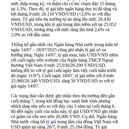
mức thấp trong kỳ, và thậm chí có lúc chạm đáy 15 tháng
tại 1,3%. Theo đó, tỷ giá liên ngân hàng duy trì đà tăng và
kết tháng ở mức 26.118 VND/USD (+2,6% so với đầu
năm). Tỷ giá trên thị trường tự do tăng lên mức 26.430
VND/USD, trong khi tỷ giá trung tâm niêm yết tại 25.052
VND/USD, tương ứng với mức tăng lần lượt 2,6% và
2,9% so với đầu năm.
Thống kê gần nhất của Ngân hàng Nhà nước trong tuần từ
ngày 14/07 – 18/07/2025 cũng ghi nhận tỷ giá có xu
hướng tăng. Ngày 14/07, tỷ giá mua, bán USD/VND niêm
yết cuối ngày trên website của Ngân hàng TMCP Ngoại
thương Việt Nam ở mức 25.930/26.290 VND/USD,
không đổi so với tỷ giá cuối ngày làm việc cuối tuần trước
đó (ngày 11/07). Cuối ngày 18/07, tỷ giá niêm yết ở mức
25.980/26.340 VND/USD, tăng 50 VND/USD so với tỷ
giá ngày 14/07.
Các trạng thái vẫn được ghi nhận theo thị trường đến gần
cuối tháng 7, trong khi đồng bạc xanh lình xình nhưng
nhích tăng nhẹ nếu so với đáy của 3 năm tại cuối tháng 6,
thì đến ngày cuối của tuần này, tỷ giá USD/VND ghi nhận
có giảm và vẫn neo trên 26.000 VND. Cụ thể, Ngân hàng
Nhà nước công bố
tỷ giá
trung tâm của đồng Việt Nam với
USD giảm tại sáng 26/7, ở mức 25.164 đồng. Tỷ giá