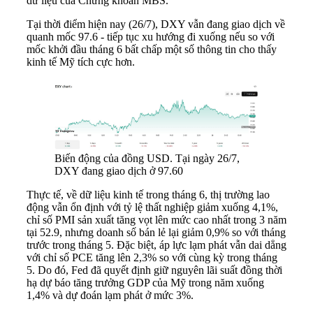
dữ liệu của Chứng khoán MBS.
Tại thời điểm hiện nay (26/7), DXY vẫn đang giao dịch về
quanh mốc 97.6 - tiếp tục xu hướng đi xuống nếu so với
mốc khởi đầu tháng 6 bất chấp một số thông tin cho thấy
kinh tế Mỹ tích cực hơn.
Biến động của đồng USD. Tại ngày 26/7,
DXY đang giao dịch ở 97.60
Thực tế, về dữ liệu kinh tế trong tháng 6, thị trường lao
động vẫn ổn định với tỷ lệ thất nghiệp giảm xuống 4,1%,
chỉ số PMI sản xuất tăng vọt lên mức cao nhất trong 3 năm
tại 52.9, nhưng doanh số bán lẻ lại giảm 0,9% so với tháng
trước trong tháng 5. Đặc biệt, áp lực lạm phát vẫn dai dẳng
với chỉ số PCE tăng lên 2,3% so với cùng kỳ trong tháng
5. Do đó, Fed đã quyết định giữ nguyên lãi suất đồng thời
hạ dự báo tăng trưởng GDP của Mỹ trong năm xuống
1,4% và dự đoán lạm phát ở mức 3%.