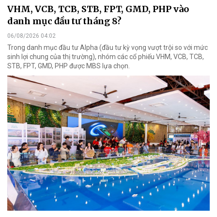
VHM, VCB, TCB, STB, FPT, GMD, PHP vào
danh mục đầu tư tháng 8?
06/08/2026 04:02
Trong danh mục đầu tư Alpha (đầu tư kỳ vọng vượt trội so với mức
sinh lợi chung của thị trường), nhóm các cổ phiếu VHM, VCB, TCB,
STB, FPT, GMD, PHP được MBS lựa chọn.