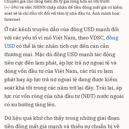
Chuyên gia cho rằng biên độ tỷ giá rộng hơn so với trước
(+/-5%) và việc NHNN chấp nhận để tiền đồng mất giá có kiểm
soát sẽ là chỉ dẫn tốt đối với tâm lý nhà đầu tư. Ảnh minh họa:
Internet
Ở các kênh truyền dẫn của đồng USD mạnh đối
với các yếu tố vĩ mô Việt Nam, theo VDSC,
đồng
USD
có thể là tác nhân tích cực đến cán cân
thương mại. Mặc dù đồng USD mạnh tác động
tiêu cực đến lạm phát, áp lực trả nợ ngoại tệ và
dòng vốn đầu tư của Việt Nam, các rủi ro lạm
phát hay áp lực trả nợ ngoại tệ đang được kiểm
soát khá tốt trong các năm trở lại đây. Trái lại, áp
lực rút vốn ròng của nhà đầu tư (NĐT) nước ngoài
có xu hướng tăng lên.
Dữ liệu quá khứ cho thấy trong những giai đoạn
tiền đồng mất giá mạnh và thiếu sự chuẩn bị về