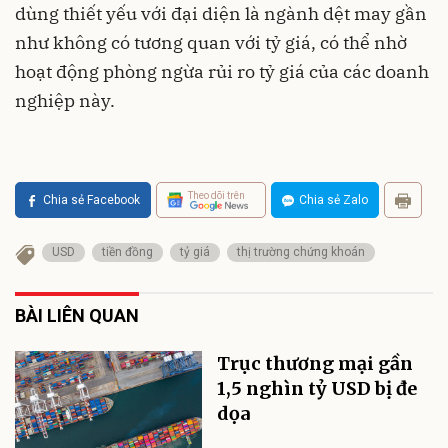
dùng thiết yếu với đại diện là ngành dệt may gần
như không có tương quan với tỷ giá, có thể nhờ
hoạt động phòng ngừa rủi ro tỷ giá của các doanh
nghiệp này.
Theo dõi trên
Chia sẻ Facebook
Chia sẻ Zalo
USD
tiền đồng
tỷ giá
thị trường chứng khoán
BÀI LIÊN QUAN
Trục thương mại gần
1,5 nghìn tỷ USD bị đe
dọa