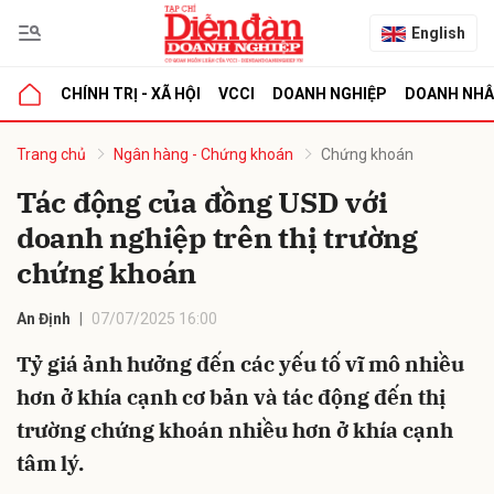
English
CHÍNH TRỊ - XÃ HỘI
VCCI
DOANH NGHIỆP
DOANH NH
bình luận
Trang chủ
Ngân hàng - Chứng khoán
Chứng khoán
Tác động của đồng USD với
doanh nghiệp trên thị trường
chứng khoán
An Định
07/07/2025 16:00
Tỷ giá ảnh hưởng đến các yếu tố vĩ mô nhiều
Hủy
G
hơn ở khía cạnh cơ bản và tác động đến thị
trường chứng khoán nhiều hơn ở khía cạnh
tâm lý.