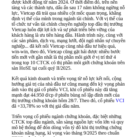
được khởi động từ năm 2024. Ở thời điểm đó, trên nền
tảng và các thành tựu, dấu ấn sau 17 năm không ngừng nỗ
lực, Vietcap đã trải qua nhiều cột mốc quan trọng, khẳng
định vị thế của mình trong ngành tài chính. Với vị thế của
tổ chức tư vấn tài chính chuyên nghiệp top đầu thị trường
Vietcap luôn đặt lợi ích và sự phát triển bền vững của
khách hàng là ưu tiên hàng đầu. Hành trình này, cùng với
các sản phẩm, dịch vụ, mạng lưới, đội ngũ nhân sự chuyên
nghiệp... đã kết nối Vietcap cùng nhà đầu tư hiệu quả,
win-win, theo đó, Vietcap cũng gặt hái được nhiều bước
tiến mới với gần nhất là thị phần môi giới ở vị trí thứ 4
trong top 10 CTCK có thị phần môi giới chứng khoán trên
sàn HoSE tại cuối quý II/2025.
Kết quả kinh doanh và triển vọng từ nỗ lực kết nối, cộng
hưởng giá trị của nhà đầu tư cũng mang đến kỳ vọng phản
ánh vào thị giá cổ phiếu VCI, khi cổ phiếu này đã tăng
mạnh đạt 44.950 đ/cp ở phiên bùng nổ lập đỉnh mới của
thị trường chứng khoán hôm 28/7. Theo đó, cổ phiếu
VCI
đã +33,78% so với thị giá đầu năm.
Triển vọng cổ phiếu ngành chứng khoán, đặc biệt những
CTCK top đầu ngành, sẵn sàng nguồn lực vốn lớn và quy
mô hệ thống để đón dòng vốn tỷ đô khi thị trường chứng
khoán nâng hạng, kì vọng vào tháng 9/2025 theo chuẩn