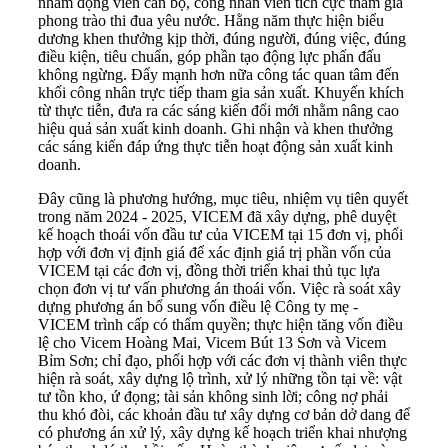
nhằm động viên cán bộ, công nhân viên tích cực tham gia
phong trào thi đua yêu nước. Hằng năm thực hiện biểu
dương khen thưởng kịp thời, đúng người, đúng việc, đúng
điều kiện, tiêu chuẩn, góp phần tạo động lực phấn đấu
không ngừng. Đẩy mạnh hơn nữa công tác quan tâm đến
khối công nhân trực tiếp tham gia sản xuất. Khuyến khích
từ thực tiễn, đưa ra các sáng kiến đổi mới nhằm nâng cao
hiệu quả sản xuất kinh doanh. Ghi nhận và khen thưởng
các sáng kiến đáp ứng thực tiễn hoạt động sản xuất kinh
doanh.
Đây cũng là phương hướng, mục tiêu, nhiệm vụ tiên quyết
trong năm 2024 - 2025, VICEM đã xây dựng, phê duyệt
kế hoạch thoái vốn đầu tư của VICEM tại 15 đơn vị, phối
hợp với đơn vị định giá để xác định giá trị phần vốn của
VICEM tại các đơn vị, đồng thời triển khai thủ tục lựa
chọn đơn vị tư vấn phương án thoái vốn. Việc rà soát xây
dựng phương án bổ sung vốn điều lệ Công ty mẹ -
VICEM trình cấp có thẩm quyền; thực hiện tăng vốn điều
lệ cho Vicem Hoàng Mai, Vicem Bút 13 Sơn và Vicem
Bỉm Sơn; chỉ đạo, phối hợp với các đơn vị thành viên thực
hiện rà soát, xây dựng lộ trình, xử lý những tồn tại về: vật
tư tồn kho, ứ đọng; tài sản không sinh lời; công nợ phải
thu khó đòi, các khoản đầu tư xây dựng cơ bản dở dang để
có phương án xử lý, xây dựng kế hoạch triển khai nhượng