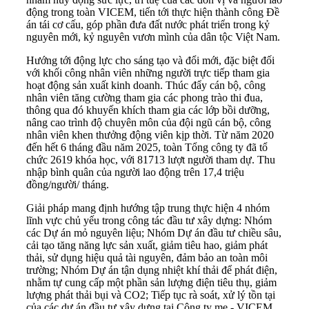
động trong toàn VICEM, tiến tới thực hiện thành công Đề
án tái cơ cấu, góp phần đưa đất nước phát triển trong kỷ
nguyên mới, kỷ nguyên vươn mình của dân tộc Việt Nam.
Hướng tới động lực cho sáng tạo và đổi mới, đặc biệt đối
với khối công nhân viên những người trực tiếp tham gia
hoạt động sản xuất kinh doanh. Thúc đẩy cán bộ, công
nhân viên tăng cường tham gia các phong trào thi đua,
thông qua đó khuyến khích tham gia các lớp bồi dưỡng,
nâng cao trình độ chuyên môn của đội ngũ cán bộ, công
nhân viên khen thưởng động viên kịp thời. Từ năm 2020
đến hết 6 tháng đầu năm 2025, toàn Tổng công ty đã tổ
chức 2619 khóa học, với 81713 lượt người tham dự. Thu
nhập bình quân của người lao động trên 17,4 triệu
đồng/người/ tháng.
Giải pháp mang định hướng tập trung thực hiện 4 nhóm
lĩnh vực chủ yếu trong công tác đầu tư xây dựng: Nhóm
các Dự án mỏ nguyên liệu; Nhóm Dự án đầu tư chiều sâu,
cải tạo tăng năng lực sản xuất, giảm tiêu hao, giảm phát
thải, sử dụng hiệu quả tài nguyên, đảm bảo an toàn môi
trường; Nhóm Dự án tận dụng nhiệt khí thải để phát điện,
nhằm tự cung cấp một phần sản lượng điện tiêu thụ, giảm
lượng phát thải bụi và CO2; Tiếp tục rà soát, xử lý tồn tại
của các dự án đầu tư xây dựng tại Công ty mẹ - VICEM