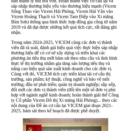
bán thanh lý thu hồi vốn. Hoàn thành việc cơ cấu lại và
sáp nhập thương hiệu yếu vào thương hiệu mạnh (Vicem
Sông Thao vào Vicem Hải Phòng, Vicem Hải Vân vào
Vicem Hoàng Thạch và Vicem Tam Điệp vào Xi măng
Bỉm Sơn) thông qua hình thức hợp đồng gia công từ năm
2019 và đã đạt được những kết quả tích cực, rất đáng ghi
nhận.
Trong năm 2024-2025, VICEM cùng các đơn vị thành
viên đã rà soát, đánh giá hiệu quả việc thực hiện sáp nhập
thương hiệu để có cơ sở xây dựng và triển khai các
phương án tiêu thụ mới bám sát theo nhu cầu và tình hình
thực tế thị trường nhằm gia tăng sản lượng tiêu thụ và
nâng cao hiệu quả sản xuất kinh doanh cho các đơn vị.
Cùng với đó, VICEM tích cực triển khai tái cơ cấu thị
trường, sản phẩm; kỹ thuật, công nghệ và bảo vệ môi
trường; đầu tư phát triển; quản trị doanh nghiệp; sắp xếp,
đổi mới các đơn vị thành viên (đổi tên một số đơn vị phù
hợp với ngành nghề kinh doanh; hoàn thành giải thể Công
ty Cổ phần Vicem Đô thị Xi măng Hải Phòng)... theo các
nội dung của Đề án cơ cấu lại VICEM giai đoạn 2021-
2025, bám sát theo kế hoạch đã được phê duyệt.