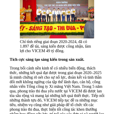
Chỉ tính riêng giai đoạn 2020-2024, đã có
1.897 đề tài, sáng kiến được công nhận, làm
lợi cho VICEM 49 tỷ đồng.
Tích cực sáng tạo sáng kiến trong sản xuất.
Trong bối cảnh nền kinh tế có nhiều biến động, thách
thức, những kết quả đạt được trong giai đoạn 2020–2025
là minh chứng rõ nét cho sự nỗ lực, đoàn kết và tinh thần
đổi mới không ngừng của tập thể lãnh đạo, cán bộ, công
nhân viên Tổng công ty Xi măng Việt Nam. Trong 5 năm
qua, phong trào thi đua yêu nước tại VICEM đã được lan
tỏa sâu rộng và mang lại những kết quả thiết thực. Tiếp nối
những thành tựu đó, VICEM tiếp tục đề ra những mục
tiêu, nhiệm vụ cũng như giải pháp để tổ chức tốt các
phong trào thi đua, thực hiện tốt công tác khen thưởng
nhằm huy động sức lực, trí tuệ của các đơn vị và người lao