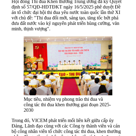
Hội đồng Thi đua Khen thưởng Trung ương đã ký Quyết
định số 57/QĐ-HĐTĐKT ngày 16/5/2025 phê duyệt Đề
án tổ chức đại hội thi đua yêu nước toàn quốc lần thứ XI
với chủ đề: "Thi đua đổi mới, sáng tạo, tăng tốc bứt phá
đưa đất nước vào kỷ nguyên phát triển hùng cường, văn
minh, thịnh vượng".
Mục tiêu, nhiệm vụ phong trào thi đua và
công tác thi đua khen thưởng giai đoạn 2025-
2030
Trong đó, VICEM phát triển mối liên kết giữa cấp ủy
Đảng, Lãnh đạo cùng với các Công ty thành viên và cán
bộ công nhân viên tổ chức công tác thi đua, khen thưởng