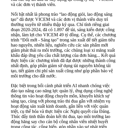
và các đơn vị thành viên.
Nổi bật nhất là phong trào “lao động giỏi, lao động sáng
tạo” đã được VICEM và các đơn vị thành viên duy trì
thường xuyên từ nhiều thập kỷ qua. Chỉ tính riêng giai
đoạn 2020-2024, đã có 1.897 đề tài, sáng kiến được công
nhận, làm lợi cho VICEM 49 tỷ đồng. Cụ thể, các chương
trình “Đổi mới - Sáng tạo” trong sản xuất để tiết giảm tiêu
hao nguyên, nhiên liệu, nghiên cứu các sản phẩm mới
giảm phát thải ra môi trường, các chủng loại xi măng xuất
khẩu đáp ứng yêu cầu chất lượng của đơn hàng... Kết quả
thực hiện các chương trình đã đạt được những thành công
nhất định, góp phần giảm sử dụng tài nguyên không tái
tạo, tiết giảm chi phí sản xuất cũng như góp phần bảo vệ
môi trường cho đất nước.
Đặc biệt trong bối cảnh phát triển AI nhanh chóng việc
đào tạo nâng cao năng lực quản lý, ứng dụng công nghệ
thông tin vào hoạt động chuyên môn, khuyến khích sự
sáng tạo, cùng với phong trào thi đua gắn với nhiệm vụ
hoạt động sản xuất kinh doanh, gắn liền với việc quán
triệt, cụ thể hóa và thực hiện các Nghị quyết của Đảng.
Thúc đẩy tinh thần đoàn kết thi đua, tạo môi trường lao
động hăng say cho cán bộ công nhân viên nhiệt huyết
trong công tác, cống hiến, góp phần vào sự phát triển