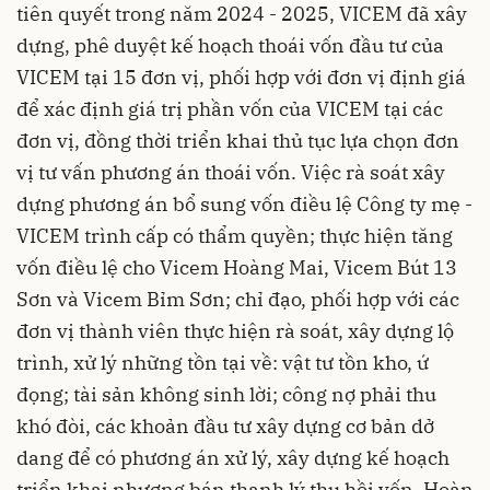
tiên quyết trong năm 2024 - 2025, VICEM đã xây
dựng, phê duyệt kế hoạch thoái vốn đầu tư của
VICEM tại 15 đơn vị, phối hợp với đơn vị định giá
để xác định giá trị phần vốn của VICEM tại các
đơn vị, đồng thời triển khai thủ tục lựa chọn đơn
vị tư vấn phương án thoái vốn. Việc rà soát xây
dựng phương án bổ sung vốn điều lệ Công ty mẹ -
VICEM trình cấp có thẩm quyền; thực hiện tăng
vốn điều lệ cho Vicem Hoàng Mai, Vicem Bút 13
Sơn và Vicem Bỉm Sơn; chỉ đạo, phối hợp với các
đơn vị thành viên thực hiện rà soát, xây dựng lộ
trình, xử lý những tồn tại về: vật tư tồn kho, ứ
đọng; tài sản không sinh lời; công nợ phải thu
khó đòi, các khoản đầu tư xây dựng cơ bản dở
dang để có phương án xử lý, xây dựng kế hoạch
triển khai nhượng bán thanh lý thu hồi vốn. Hoàn