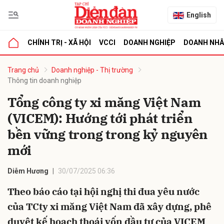
English
CHÍNH TRỊ - XÃ HỘI
VCCI
DOANH NGHIỆP
DOANH NH
bình luận
Trang chủ
Doanh nghiệp - Thị trường
Thông tin doanh nghiệp
Tổng công ty xi măng Việt Nam
(VICEM): Hướng tới phát triển
bền vững trong trong kỷ nguyên
mới
Hủy
G
Diễm Hương
30/07/2025 06:36
Theo báo cáo tại hội nghị thi đua yêu nước
của TCty xi măng Việt Nam đã xây dựng, phê
duyệt kế hoạch thoái vốn đầu tư của VICEM