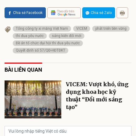
Theo dõi trên
Chia sẻ Facebook
Chia sẻ Zalo
Tổng công ty xi măng Việt Nam
VICEM
phát triển bền vững
thi đua yêu nước
sáng kiến đổi mới
Đề án tổ chức đại hội thi đua yêu nước
Quyết định số 57/QĐ-HĐTĐKT
BÀI LIÊN QUAN
VICEM: Vượt khó, ứng
dụng khoa học kỹ
thuật “Đổi mới sáng
tạo”