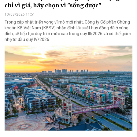
chỉ vì giá, hãy chọn vì "sống được"
10/08/2026 11:51
Trong cập nhật triển vọng vĩ mô mới nhất, Công ty Cổ phần Chứng
khoán KB Việt Nam (KBSV) nhận định lãi suất huy động đã ở vùng
đỉnh, sẽ tiếp tục duy trì ở mức cao trong quý III/2026 và có thể giảm
nhẹ từ đầu quý IV/2026.