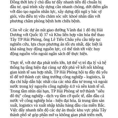
Đồng thời lưu ý chủ đầu tư đẩy nhanh tiến độ chuẩn bị
đầu tư, quá trình xây dựng cần nhanh chóng, dứt điểm gắn
với đào tạo nguồn nhân lực, xây dựng đội ngũ y bác sỹ
giỏi, vừa điều trị vừa chăm sóc sức khoẻ nhân dân với
phương châm phòng bệnh hơn chữa bệnh.
Còn về các dự án nút giao đường Vành đai 1 đô thị Hải
Dương với Quốc lộ 37 và Khu liên hợp văn hóa thể thao
Tây TP Hải Phòng, ông Lê Tiến Châu yêu cầu tiếp tục
nghiên cứu, lựa chọn phương án tối ưu nhất, đặc biệt là
khả năng huy động nguồn lực, có thể tính tới việc huy
động nguồn vốn ngoài ngân sách để thực hiện.
Thực tế, với dư địa phát triển lớn, lợi thế vị trí địa lý và hệ
thống hạ tầng hiện đại cùng sự đột phá về kết nối không
gian kinh tế sau hợp nhất, TP Hải Phòng hội tụ đầy đủ yếu
tố để trở thành cực tăng trưởng công nghiệp - logistics, là
địa chỉ hấp dẫn bậc nhất của các nhà đầu tư trong và ngoài
nước trong kỷ nguyên công nghiệp 4.0 và nền kinh tế số.
Trong tầm nhìn dài hạn, TP Hải Phòng sẽ trở thành "siêu
đô thị" công nghiệp - dịch vụ tầm cỡ quốc tế, dẫn đầu cả
nước về công nghiệp hóa - hiện đại hóa, là trung tâm sản
xuất, logistics và xuất nhập khẩu hàng đầu của miền Bắc.
Việc đẩy nhanh tiến độ các dự án thuộc khu vực phía Tây
thành phố sẽ góp phần mở ra không gian phát triển mới,