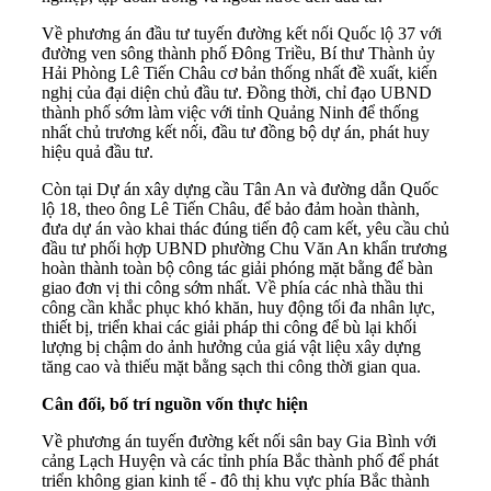
Về phương án đầu tư tuyến đường kết nối Quốc lộ 37 với
đường ven sông thành phố Đông Triều, Bí thư Thành ủy
Hải Phòng Lê Tiến Châu cơ bản thống nhất đề xuất, kiến
nghị của đại diện chủ đầu tư. Đồng thời, chỉ đạo UBND
thành phố sớm làm việc với tỉnh Quảng Ninh để thống
nhất chủ trương kết nối, đầu tư đồng bộ dự án, phát huy
hiệu quả đầu tư.
Còn tại Dự án xây dựng cầu Tân An và đường dẫn Quốc
lộ 18, theo ông Lê Tiến Châu, để bảo đảm hoàn thành,
đưa dự án vào khai thác đúng tiến độ cam kết, yêu cầu chủ
đầu tư phối hợp UBND phường Chu Văn An khẩn trương
hoàn thành toàn bộ công tác giải phóng mặt bằng để bàn
giao đơn vị thi công sớm nhất. Về phía các nhà thầu thi
công cần khắc phục khó khăn, huy động tối đa nhân lực,
thiết bị, triển khai các giải pháp thi công để bù lại khối
lượng bị chậm do ảnh hưởng của giá vật liệu xây dựng
tăng cao và thiếu mặt bằng sạch thi công thời gian qua.
Cân đối, bố trí nguồn vốn thực hiện
Về phương án tuyến đường kết nối sân bay Gia Bình với
cảng Lạch Huyện và các tỉnh phía Bắc thành phố để phát
triển không gian kinh tế - đô thị khu vực phía Bắc thành