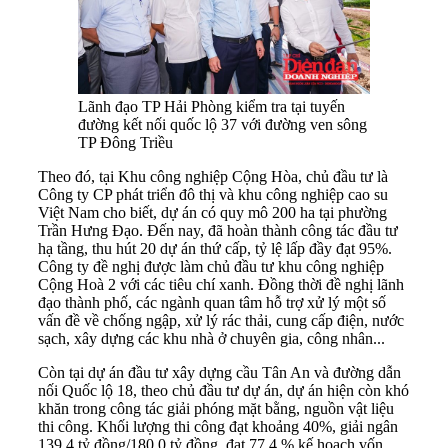
Lãnh đạo TP Hải Phòng kiểm tra tại tuyến
đường kết nối quốc lộ 37 với đường ven sông
TP Đông Triều
Theo đó, tại Khu công nghiệp Cộng Hòa, chủ đầu tư là
Công ty CP phát triển đô thị và khu công nghiệp cao su
Việt Nam cho biết, dự án có quy mô 200 ha tại phường
Trần Hưng Đạo. Đến nay, đã hoàn thành công tác đầu tư
hạ tầng, thu hút 20 dự án thứ cấp, tỷ lệ lấp đầy đạt 95%.
Công ty đề nghị được làm chủ đầu tư khu công nghiệp
Cộng Hoà 2 với các tiêu chí xanh. Đồng thời đề nghị lãnh
đạo thành phố, các ngành quan tâm hỗ trợ xử lý một số
vấn đề về chống ngập, xử lý rác thải, cung cấp điện, nước
sạch, xây dựng các khu nhà ở chuyên gia, công nhân...
Còn tại dự án đầu tư xây dựng cầu Tân An và đường dẫn
nối Quốc lộ 18, theo chủ đầu tư dự án, dự án hiện còn khó
khăn trong công tác giải phóng mặt bằng, nguồn vật liệu
thi công. Khối lượng thi công đạt khoảng 40%, giải ngân
139,4 tỷ đồng/180,0 tỷ đồng, đạt 77,4 % kế hoạch vốn