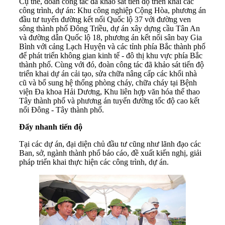
Cụ thể, đoàn công tác đã khảo sát tiến độ triển khai các
công trình, dự án: Khu công nghiệp Cộng Hòa, phương án
đầu tư tuyến đường kết nối Quốc lộ 37 với đường ven
sông thành phố Đông Triều, dự án xây dựng cầu Tân An
và đường dẫn Quốc lộ 18, phương án kết nối sân bay Gia
Bình với cảng Lạch Huyện và các tỉnh phía Bắc thành phố
để phát triển không gian kinh tế - đô thị khu vực phía Bắc
thành phố. Cùng với đó, đoàn công tác đã khảo sát tiến độ
triển khai dự án cải tạo, sửa chữa nâng cấp các khối nhà
cũ và bổ sung hệ thống phòng cháy, chữa cháy tại Bệnh
viện Đa khoa Hải Dương, Khu liên hợp văn hóa thể thao
Tây thành phố và phương án tuyến đường tốc độ cao kết
nối Đông - Tây thành phố.
Đẩy nhanh tiến độ
Tại các dự án, đại diện chủ đầu tư cũng như lãnh đạo các
Ban, sở, ngành thành phố báo cáo, đề xuất kiến nghị, giải
pháp triển khai thực hiện các công trình, dự án.