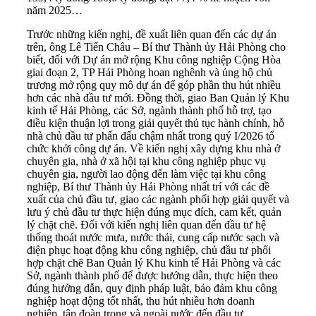
năm 2025…
Trước những kiến nghị, đề xuất liên quan đến các dự án
trên, ông Lê Tiến Châu – Bí thư Thành ủy Hải Phòng cho
biết, đối với Dự án mở rộng Khu công nghiệp Cộng Hòa
giai đoạn 2, TP Hải Phòng hoan nghênh và ủng hộ chủ
trương mở rộng quy mô dự án để góp phần thu hút nhiều
hơn các nhà đầu tư mới. Đồng thời, giao Ban Quản lý Khu
kinh tế Hải Phòng, các Sở, ngành thành phố hỗ trợ, tạo
điều kiện thuận lợi trong giải quyết thủ tục hành chính, hỗ
nhà chủ đầu tư phấn đấu chậm nhất trong quý I/2026 tổ
chức khởi công dự án. Về kiến nghị xây dựng khu nhà ở
chuyên gia, nhà ở xã hội tại khu công nghiệp phục vụ
chuyên gia, người lao động đến làm việc tại khu công
nghiệp, Bí thư Thành ủy Hải Phòng nhất trí với các đề
xuất của chủ đầu tư, giao các ngành phối hợp giải quyết và
lưu ý chủ đầu tư thực hiện đúng mục đích, cam kết, quản
lý chặt chẽ. Đối với kiến nghị liên quan đến đầu tư hệ
thống thoát nước mưa, nước thải, cung cấp nước sạch và
điện phục hoạt động khu công nghiệp, chủ đầu tư phối
hợp chặt chẽ Ban Quản lý Khu kinh tế Hải Phòng và các
Sở, ngành thành phố để được hướng dẫn, thực hiện theo
đúng hướng dẫn, quy định pháp luật, bảo đảm khu công
nghiệp hoạt động tốt nhất, thu hút nhiều hơn doanh
nghiệp, tập đoàn trong và ngoài nước đến đầu tư.