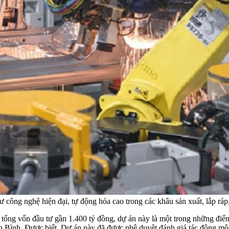
ng nghệ hiện đại, tự động hóa cao trong các khâu sản xuất, lắp ráp,
g vốn đầu tư gần 1.400 tỷ đồng, dự án này là một trong những điểm n
nh. Được biết, Dự án này đã được phê duyệt đánh giá tác động môi tr