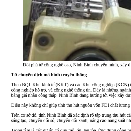
Đột phá từ công nghệ cao, Ninh Bình chuyển mình, xây d
Từ chuyển dịch mô hình truyền thống
Theo BQL Khu kinh tế (KKT) và các Khu công nghiệp (KCN) tỉnh N
công nghiệp hỗ trợ, và công nghệ thông tin. Đây là những ngành c
bằng giá nhân công thấp, Ninh Bình đang hướng tới việc xây dựng
Điều này không chỉ giúp tỉnh thu hút nguồn vốn FDI chất lượng
Trên cơ sở đó, tỉnh Ninh Bình đã xác định rõ tập trung thu hút c
sáng tạo, chuyển đổi số, chuyển đổi xanh, nâng cao năng suất n
Trọng tâm là các dự án có quy mô lớn, lan tỏa, ứng dụng công ng