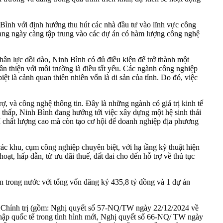
nh với định hướng thu hút các nhà đầu tư vào lĩnh vực công
h đang ngày càng tập trung vào các dự án có hàm lượng công nghệ
 nhân lực dồi dào, Ninh Bình có đủ điều kiện để trở thành một
hân thiện với môi trường là điều tất yếu. Các ngành công nghiệp
ệt là cảnh quan thiên nhiên vốn là di sản của tỉnh. Do đó, việc
rợ, và công nghệ thông tin. Đây là những ngành có giá trị kinh tế
ng thấp, Ninh Bình đang hướng tới việc xây dựng một hệ sinh thái
DI chất lượng cao mà còn tạo cơ hội để doanh nghiệp địa phương
các khu, cụm công nghiệp chuyên biệt, với hạ tầng kỹ thuật hiện
ạt, hấp dẫn, từ ưu đãi thuế, đất đai cho đến hỗ trợ về thủ tục
trong nước với tổng vốn đăng ký 435,8 tỷ đồng và 1 dự án
a Bộ Chính trị (gồm: Nghị quyết số 57-NQ/TW ngày 22/12/2024 về
nhập quốc tế trong tình hình mới, Nghị quyết số 66-NQ/ TW ngày