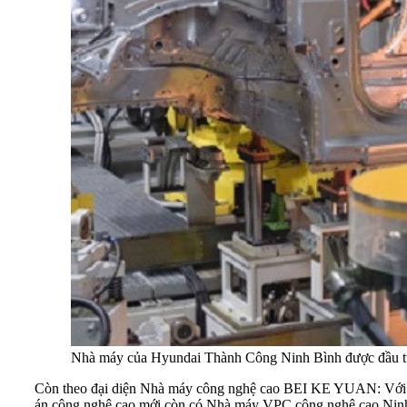
Nhà máy của Hyundai Thành Công Ninh Bình được đầu tư cô
Còn theo đại diện Nhà máy công nghệ cao BEI KE YUAN: Với tổn
án công nghệ cao mới còn có Nhà máy VPC công nghệ cao Ninh Bì