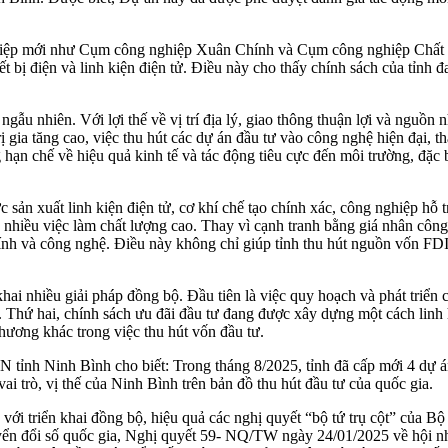
hiệp mới như Cụm công nghiệp Xuân Chính và Cụm công nghiệp Chất Bì
iết bị điện và linh kiện điện tử. Điều này cho thấy chính sách của tỉn
ngẫu nhiên. Với lợi thế về vị trí địa lý, giao thông thuận lợi và nguồn
ị gia tăng cao, việc thu hút các dự án đầu tư vào công nghệ hiện đại, t
n chế về hiệu quả kinh tế và tác động tiêu cực đến môi trường, đặc bi
 sản xuất linh kiện điện tử, cơ khí chế tạo chính xác, công nghiệp hỗ t
ra nhiều việc làm chất lượng cao. Thay vì cạnh tranh bằng giá nhân cô
 chính và công nghệ. Điều này không chỉ giúp tỉnh thu hút nguồn vốn F
hai nhiều giải pháp đồng bộ. Đầu tiên là việc quy hoạch và phát triển 
Thứ hai, chính sách ưu đãi đầu tư đang được xây dựng một cách linh ho
phương khác trong việc thu hút vốn đầu tư.
h Ninh Bình cho biết: Trong tháng 8/2025, tỉnh đã cấp mới 4 dự án 
i trò, vị thế của Ninh Bình trên bản đồ thu hút đầu tư của quốc gia.
gắn với triển khai đồng bộ, hiệu quả các nghị quyết “bộ tứ trụ cột” củ
huyển đổi số quốc gia, Nghị quyết 59- NQ/TW ngày 24/01/2025 về hội 