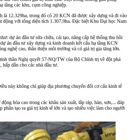
 hạ tầng các khu, cụm công nghiệp.
ích là 12.329ha, trong đó có 20 KCN đã được xây dựng và đi vào
ạt động với tổng diện tích 1.307,9ha. Đặc biệt Khu Đại học Nam
ư: dự án đầu tư sửa chữa, cải tạo, nâng cấp hệ thống thu hồi
dự án đầu tư xây dựng và kinh doanh kết cấu hạ tầng KCN
 nghệ cao, thân thiện môi trường và có giá trị gia tăng lớn.
i tinh thần Nghị quyết 57-NQ/TW của Bộ Chính trị về đột phá
, hấp dẫn cho các nhà đầu tư.
Điều này không chỉ giúp địa phương chuyển đổi cơ cấu kinh tế
ng hóa cao trong các khâu sản xuất, lắp ráp, hàn, sơn,... đáp
hần tạo ra giá trị kinh tế lớn và tạo nhiều việc làm cho người