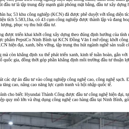
 hút đầu tư là tập trung đẩy mạnh giải phóng mặt bằng, đầu tư xây dựng
nghìn ha; 53 khu công nghiệp (KCN) đã được phê duyệt với tổng diện t
diện tích 5.583,1ha, có 43 cụm công nghiệp được thành lập và đang ho
 lượng, phục vụ thu hút đầu tư.
g được triển khai khởi công xây dựng theo đúng định hướng của tỉnh nh
ực phẩm PepsiCo Ninh Bình tại KCN Đồng Văn I mở rộng; khởi công 
hiện đại, xanh, bền vững, tập trung thu hút ngành nghề sản xuất công
g mà còn khẳng định xu thế phát triển xanh, kinh tế tuần hoàn, gắn vớ
số quốc gia, đồng thời góp phần khẳng định môi trường đầu tư thuận lợi
 hút các dự án đầu tư vào công nghiệp công nghệ cao, công nghệ sạch. 
 tăng cao, nâng cao năng lực cạnh tranh và hội nhập quốc tế.
h cho biết: Hyundai Thành Công được đầu tư công nghệ hiện đại, tự độ
ệp quy mô lớn và ứng dụng công nghệ cao hàng đầu tại Ninh Bình, góp p