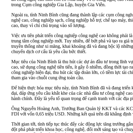
trong Cụm công nghiệp Gia Lập, huyện Gia Viễn.
Ngoài ra, tỉnh Ninh Bình cũng đang thành lập các cụm công ng
nghệ cao, công nghiệp sạch, công nghiệp hỗ trợ, chế tạo máy, th
cao, thay vì chỉ chú trọng vào số lượng.
Việc ưu tiên phát triển công nghiệp công nghệ cao không phải là 
trung tâm công nghiệp mới. Tuy nhiên, để bứt phá và tạo ra giá tr
truyền thống như xi măng, khai khoáng đã và đang bộc lộ những hạ
chuyển dịch cơ cấu là yêu cầu bức thiết.
Mục tiêu của Ninh Bình là thu hút các dự án đầu tư trong lĩnh vực
cao, sử dụng công nghệ tiên tiến, ít gây ô nhiễm, đồng thời tạo 
công nghiệp hiện đại, thu hút các tập đoàn lớn, có tiềm lực tài
tham gia vào chuỗi cung ứng toàn cầu.
Để hiện thực hóa mục tiêu này, tỉnh Ninh Bình đã và đang triển k
đại, đáp ứng yêu cầu khắt khe của các nhà đầu tư công nghệ cao. 
hành chính. Đây là yếu tố quan trọng để cạnh tranh với các địa 
Ông Nguyễn Hoàng Anh, Trưởng Ban Quản lý KKT và các KCN tỉn
FDI với vốn 0,65 triệu USD. Những kết quả trên đã khẳng định va
Thời gian tới, tỉnh tiếp tục thúc đẩy các động lực tăng trưởng 
đột phá phát triển khoa học, công nghệ, đổi mới sáng tạo và c