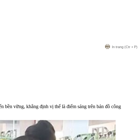
In trang
(Ctr + P)
iển bền vững, khẳng định vị thế là điểm sáng trên bản đồ công