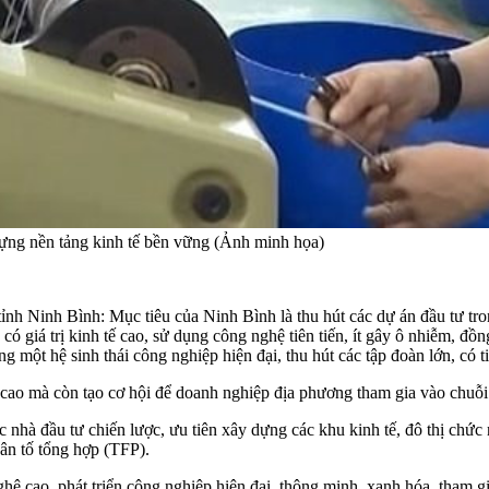
ựng nền tảng kinh tế bền vững (Ảnh minh họa)
inh Bình: Mục tiêu của Ninh Bình là thu hút các dự án đầu tư trong l
ó giá trị kinh tế cao, sử dụng công nghệ tiên tiến, ít gây ô nhiễm, đồn
 một hệ sinh thái công nghiệp hiện đại, thu hút các tập đoàn lớn, có t
 cao mà còn tạo cơ hội để doanh nghiệp địa phương tham gia vào chuỗi
ác nhà đầu tư chiến lược, ưu tiên xây dựng các khu kinh tế, đô thị chức
hân tố tổng hợp (TFP).
hệ cao, phát triển công nghiệp hiện đại, thông minh, xanh hóa, tham gi