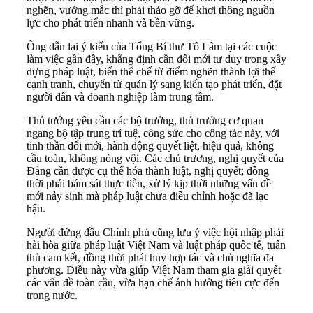
nghẽn, vướng mắc thì phải tháo gỡ để khơi thông nguồn
lực cho phát triển nhanh và bền vững.
Ông dẫn lại ý kiến của Tổng Bí thư Tô Lâm tại các cuộc
làm việc gần đây, khẳng định cần đổi mới tư duy trong xây
dựng pháp luật, biến thể chế từ điểm nghẽn thành lợi thế
cạnh tranh, chuyển từ quản lý sang kiến tạo phát triển, đặt
người dân và doanh nghiệp làm trung tâm.
Thủ tướng yêu cầu các bộ trưởng, thủ trưởng cơ quan
ngang bộ tập trung trí tuệ, công sức cho công tác này, với
tinh thần đổi mới, hành động quyết liệt, hiệu quả, không
cầu toàn, không nóng vội. Các chủ trương, nghị quyết của
Đảng cần được cụ thể hóa thành luật, nghị quyết; đồng
thời phải bám sát thực tiễn, xử lý kịp thời những vấn đề
mới nảy sinh mà pháp luật chưa điều chỉnh hoặc đã lạc
hậu.
Người đứng đầu Chính phủ cũng lưu ý việc hội nhập phải
hài hòa giữa pháp luật Việt Nam và luật pháp quốc tế, tuân
thủ cam kết, đồng thời phát huy hợp tác và chủ nghĩa đa
phương. Điều này vừa giúp Việt Nam tham gia giải quyết
các vấn đề toàn cầu, vừa hạn chế ảnh hưởng tiêu cực đến
trong nước.