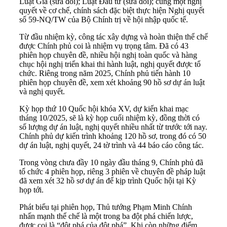
Luật Giá (sửa đổi); Luật Đầu tư (sửa đổi); cùng một nghị
quyết về cơ chế, chính sách đặc biệt thực hiện Nghị quyết
số 59-NQ/TW của Bộ Chính trị về hội nhập quốc tế.
Từ đầu nhiệm kỳ, công tác xây dựng và hoàn thiện thể chế
được Chính phủ coi là nhiệm vụ trọng tâm. Đã có 43
phiên họp chuyên đề, nhiều hội nghị toàn quốc và hàng
chục hội nghị triển khai thi hành luật, nghị quyết được tổ
chức. Riêng trong năm 2025, Chính phủ tiến hành 10
phiên họp chuyên đề, xem xét khoảng 90 hồ sơ dự án luật
và nghị quyết.
Kỳ họp thứ 10 Quốc hội khóa XV, dự kiến khai mạc
tháng 10/2025, sẽ là kỳ họp cuối nhiệm kỳ, đồng thời có
số lượng dự án luật, nghị quyết nhiều nhất từ trước tới nay.
Chính phủ dự kiến trình khoảng 120 hồ sơ, trong đó có 50
dự án luật, nghị quyết, 24 tờ trình và 44 báo cáo công tác.
Trong vòng chưa đầy 10 ngày đầu tháng 9, Chính phủ đã
tổ chức 4 phiên họp, riêng 3 phiên về chuyên đề pháp luật
đã xem xét 32 hồ sơ dự án để kịp trình Quốc hội tại Kỳ
họp tới.
Phát biểu tại phiên họp, Thủ tướng Phạm Minh Chính
nhấn mạnh thể chế là một trong ba đột phá chiến lược,
được coi là “đột phá của đột phá”. Khi còn những điểm