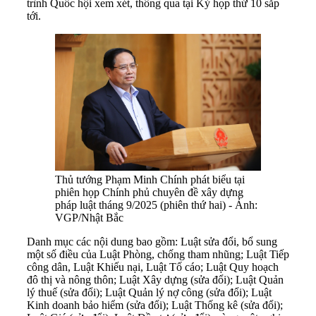
trình Quốc hội xem xét, thông qua tại Kỳ họp thứ 10 sắp
tới.
Thủ tướng Phạm Minh Chính phát biểu tại
phiên họp Chính phủ chuyên đề xây dựng
pháp luật tháng 9/2025 (phiên thứ hai) - Ảnh:
VGP/Nhật Bắc
Danh mục các nội dung bao gồm: Luật sửa đổi, bổ sung
một số điều của Luật Phòng, chống tham nhũng; Luật Tiếp
công dân, Luật Khiếu nại, Luật Tố cáo; Luật Quy hoạch
đô thị và nông thôn; Luật Xây dựng (sửa đổi); Luật Quản
lý thuế (sửa đổi); Luật Quản lý nợ công (sửa đổi); Luật
Kinh doanh bảo hiểm (sửa đổi); Luật Thống kê (sửa đổi);