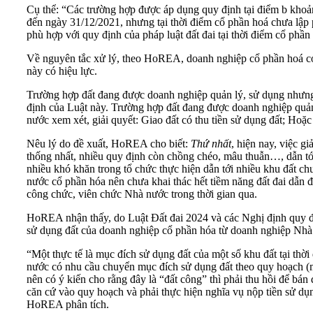
Cụ thể: “Các trường hợp được áp dụng quy định tại điểm b khoản
đến ngày 31/12/2021, nhưng tại thời điểm cổ phần hoá chưa lậ
phù hợp với quy định của pháp luật đất đai tại thời điểm cổ phần
Về nguyên tắc xử lý, theo HoREA, doanh nghiệp cổ phần hoá có t
này có hiệu lực.
Trường hợp đất đang được doanh nghiệp quản lý, sử dụng nhưng
định của Luật này. Trường hợp đất đang được doanh nghiệp quản
nước xem xét, giải quyết: Giao đất có thu tiền sử dụng đất; Hoặ
Nêu lý do đề xuất, HoREA cho biết:
Thứ nhất
, hiện nay, việc g
thống nhất, nhiều quy định còn chồng chéo, mâu thuẫn…, dẫn tới
nhiều khó khăn trong tổ chức thực hiện dẫn tới nhiều khu đất 
nước cổ phần hóa nên chưa khai thác hết tiềm năng đất đai dẫn đ
công chức, viên chức Nhà nước trong thời gian qua.
HoREA nhận thấy, do Luật Đất đai 2024 và các Nghị định quy đị
sử dụng đất của doanh nghiệp cổ phần hóa từ doanh nghiệp Nhà n
“Một thực tế là mục đích sử dụng đất của một số khu đất tại th
nước có nhu cầu chuyển mục đích sử dụng đất theo quy hoạch (m
nên có ý kiến cho rằng đây là “đất công” thì phải thu hồi để b
căn cứ vào quy hoạch và phải thực hiện nghĩa vụ nộp tiền sử dụn
HoREA phân tích.