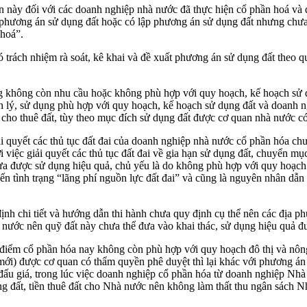
 này đối với các doanh nghiệp nhà nước đã thực hiện cổ phần hoá và 
p phương án sử dụng đất hoặc có lập phương án sử dụng đất nhưng ch
 hoá”.
rách nhiệm rà soát, kê khai và đề xuất phương án sử dụng đất theo qu
 không còn nhu cầu hoặc không phù hợp với quy hoạch, kế hoạch sử dụ
 lý, sử dụng phù hợp với quy hoạch, kế hoạch sử dụng đất và doanh 
c cho thuê đất, tùy theo mục đích sử dụng đất được cơ quan nhà nước 
iải quyết các thủ tục đất đai của doanh nghiệp nhà nước cổ phần hóa chư
 việc giải quyết các thủ tục đất đai về gia hạn sử dụng đất, chuyển 
chưa được sử dụng hiệu quả, chủ yếu là do không phù hợp với quy hoạc
ến tình trạng “lãng phí nguồn lực đất đai” và cũng là nguyên nhân dẫn 
nh chi tiết và hướng dẫn thi hành chưa quy định cụ thể nên các địa 
ước nên quỹ đất này chưa thể đưa vào khai thác, sử dụng hiệu quả được
ời điểm cổ phần hóa nay không còn phù hợp với quy hoạch đô thị và n
ới) được cơ quan có thẩm quyền phê duyệt thì lại khác với phương án
án đấu giá, trong lúc việc doanh nghiệp cổ phần hóa từ doanh nghiệp N
g đất, tiền thuê đất cho Nhà nước nên không làm thất thu ngân sách Nhà