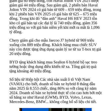
giảm giá 60 triệu đồng, còn Haval Jolion VIN 2025 được
giảm giá 44 triệu đồng. Sau giảm giá, 2 phiên bản Haval
Jolion VIN 2024 có giá bán từ 609 – 659 triệu đồng, trong
khi 2 phiên bản VIN 2025 có giá bán từ 625 – 675 triệu
đồng. Trong khi đó “đàn anh” Haval H6 HEV 2023 tồn
kho có giá bán tại các đại lý là 740 triệu đồng, giảm 356
triệu đồng so với giá bán niêm yết khi mới ra mắt là 1,096
tỷ đồng.
Chery giảm giá cho mẫu Jaecoo J7 hybrid từ 969 triệu
xuống còn 889 triệu đồng. Khách hàng mua chiếc SUV
này còn được tặng ứng dụng quản lý xe từ xa T-box trị giá
20 triệu đồng.
BYD tặng khách hàng mua Sealion 6 hybrid bộ sạc treo
tường hoặc ứng dụng điều khiển từ xa. Tổng giá trị quà
tặng khoảng 40 triệu đồng.
Số liệu từ Hiệp hội Các nhà sản xuất ô tô Việt Nam
(VAMA) cho biết, doanh số bán xe hybrid 8 tháng đầu
năm 2025 là 8.553 chiếc, tăng 86% so với cùng kỳ năm
2024. Doanh số bán xe hybrid thực tế còn cao hơn bởi một
số hãng xe như Haval (GWM), BYD, Volvo, Lexus,
Mercedes-Benz, BMW... không công bố số liệu chi tiết.