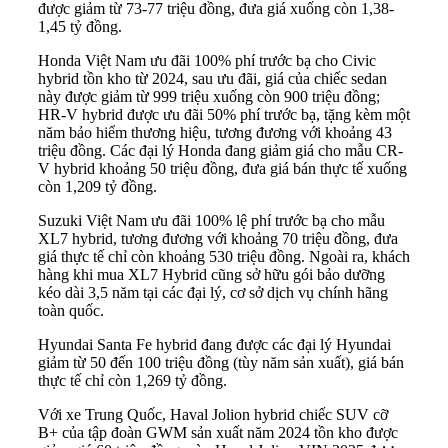
được giảm từ 73-77 triệu đồng, đưa giá xuống còn 1,38-
1,45 tỷ đồng.
Honda Việt Nam ưu đãi 100% phí trước bạ cho Civic
hybrid tồn kho từ 2024, sau ưu đãi, giá của chiếc sedan
này được giảm từ 999 triệu xuống còn 900 triệu đồng;
HR-V hybrid được ưu đãi 50% phí trước bạ, tặng kèm một
năm bảo hiểm thương hiệu, tương đương với khoảng 43
triệu đồng. Các đại lý Honda đang giảm giá cho mẫu CR-
V hybrid khoảng 50 triệu đồng, đưa giá bán thực tế xuống
còn 1,209 tỷ đồng.
Suzuki Việt Nam ưu đãi 100% lệ phí trước bạ cho mẫu
XL7 hybrid, tương đương với khoảng 70 triệu đồng, đưa
giá thực tế chỉ còn khoảng 530 triệu đồng. Ngoài ra, khách
hàng khi mua XL7 Hybrid cũng sở hữu gói bảo dưỡng
kéo dài 3,5 năm tại các đại lý, cơ sở dịch vụ chính hãng
toàn quốc.
Hyundai Santa Fe hybrid đang được các đại lý Hyundai
giảm từ 50 đến 100 triệu đồng (tùy năm sản xuất), giá bán
thực tế chỉ còn 1,269 tỷ đồng.
Với xe Trung Quốc, Haval Jolion hybrid chiếc SUV cỡ
B+ của tập đoàn GWM sản xuất năm 2024 tồn kho được