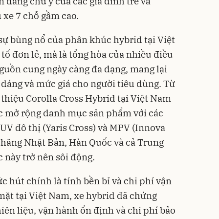
 đáng chú ý của các gia đình trẻ và
xe 7 chỗ gầm cao.
sự bùng nổ của phân khúc hybrid tại Việt
ố đơn lẻ, mà là tổng hòa của nhiều điều
 nguồn cung ngày càng đa dạng, mang lại
 dáng và mức giá cho người tiêu dùng. Từ
i thiệu Corolla Cross Hybrid tại Việt Nam
ục mở rộng danh mục sản phẩm với các
UV đô thị (Yaris Cross) và MPV (Innova
c hãng Nhật Bản, Hàn Quốc và cả Trung
này trở nên sôi động.
c hút chính là tính bền bỉ và chi phí vận
mặt tại Việt Nam, xe hybrid đã chứng
iên liệu, vận hành ổn định và chi phí bảo