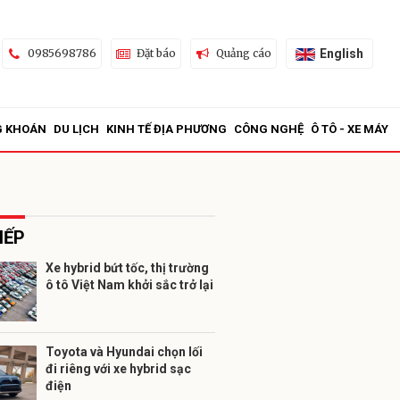
English
0985698786
Đặt báo
Quảng cáo
G KHOÁN
DU LỊCH
KINH TẾ ĐỊA PHƯƠNG
CÔNG NGHỆ
Ô TÔ - XE MÁY
IẾP
Xe hybrid bứt tốc, thị trường
ô tô Việt Nam khởi sắc trở lại
ửi
Toyota và Hyundai chọn lối
đi riêng với xe hybrid sạc
điện