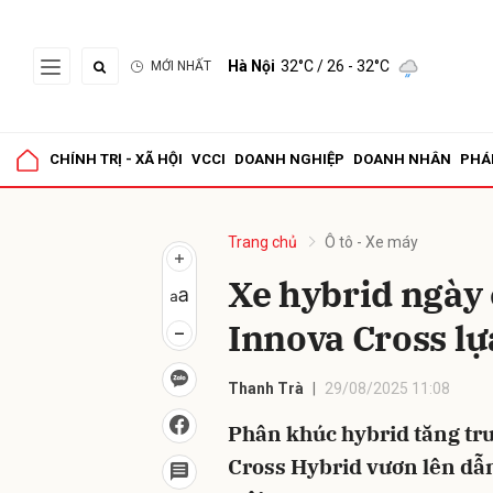
Hà Nội
32°C
/ 26 - 32°C
MỚI NHẤT
Gửi 
CHÍNH TRỊ - XÃ HỘI
VCCI
DOANH NGHIỆP
DOANH NHÂN
PHÁ
Trang chủ
Ô tô - Xe máy
Xe hybrid ngày
Innova Cross l
Thanh Trà
29/08/2025 11:08
Phân khúc hybrid tăng tr
Cross Hybrid vươn lên dẫn