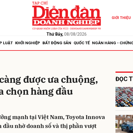
GIỚI THIỆU
bình luận
Thứ Bảy,
08/08/2026
P LUẬT
KHỞI NGHIỆP
BẤT ĐỘNG SẢN
QUỐC TẾ
NGÂN HÀNG - CHỨN
 càng được ưa chuộng,
ĐỌC T
ựa chọn hàng đầu
Hủy
G
ưởng mạnh tại Việt Nam, Toyota Innova
 đầu nhờ doanh số và thị phần vượt