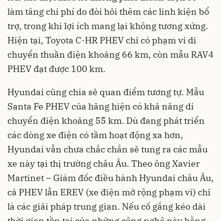
làm tăng chi phí do đòi hỏi thêm các linh kiện bổ
trợ, trong khi lợi ích mang lại không tương xứng.
Hiện tại, Toyota C-HR PHEV chỉ có phạm vi di
chuyển thuần điện khoảng 66 km, còn mẫu RAV4
PHEV đạt được 100 km.
Hyundai cũng chia sẻ quan điểm tương tự. Mẫu
Santa Fe PHEV của hãng hiện có khả năng di
chuyển điện khoảng 55 km. Dù đang phát triển
các dòng xe điện có tầm hoạt động xa hơn,
Hyundai vẫn chưa chắc chắn sẽ tung ra các mẫu
xe này tại thị trường châu Âu. Theo ông Xavier
Martinet – Giám đốc điều hành Hyundai châu Âu,
cả PHEV lẫn EREV (xe điện mở rộng phạm vi) chỉ
là các giải pháp trung gian. Nếu cố gắng kéo dài
thời gian tồn tại của những công nghệ này bằng