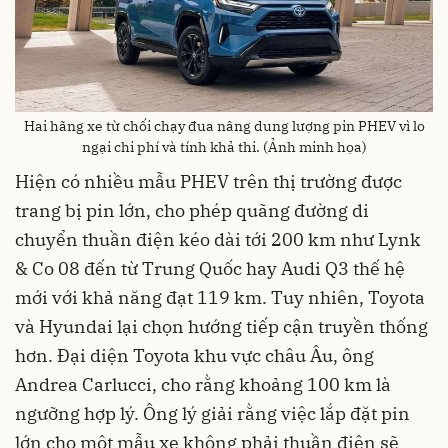
Hai hãng xe từ chối chạy đua nâng dung lượng pin PHEV vì lo
ngại chi phí và tính khả thi. (Ảnh minh họa)
Hiện có nhiều mẫu PHEV trên thị trường được
trang bị pin lớn, cho phép quãng đường di
chuyển thuần điện kéo dài tới 200 km như Lynk
& Co 08 đến từ Trung Quốc hay Audi Q3 thế hệ
mới với khả năng đạt 119 km. Tuy nhiên, Toyota
và Hyundai lại chọn hướng tiếp cận truyền thống
hơn. Đại diện Toyota khu vực châu Âu, ông
Andrea Carlucci, cho rằng khoảng 100 km là
ngưỡng hợp lý. Ông lý giải rằng việc lắp đặt pin
lớn cho một mẫu xe không phải thuần điện sẽ