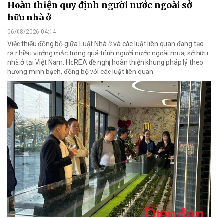
Hoàn thiện quy định người nước ngoài sở
hữu nhà ở
06/08/2026 04:14
Việc thiếu đồng bộ giữa Luật Nhà ở và các luật liên quan đang tạo
ra nhiều vướng mắc trong quá trình người nước ngoài mua, sở hữu
nhà ở tại Việt Nam. HoREA đề nghị hoàn thiện khung pháp lý theo
hướng minh bạch, đồng bộ với các luật liên quan.