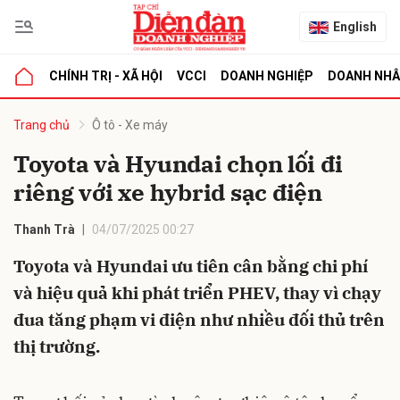
English
CHÍNH TRỊ - XÃ HỘI
VCCI
DOANH NGHIỆP
DOANH NH
bình luận
Trang chủ
Ô tô - Xe máy
Toyota và Hyundai chọn lối đi
riêng với xe hybrid sạc điện
Thanh Trà
04/07/2025 00:27
Toyota và Hyundai ưu tiên cân bằng chi phí
và hiệu quả khi phát triển PHEV, thay vì chạy
Hủy
G
đua tăng phạm vi điện như nhiều đối thủ trên
thị trường.