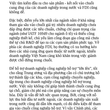
Việc tìm kiếm đầu ra cho sản phẩm - kết nối vào chuỗi
cung ứng của các doanh nghiệp trong nước và FDI cũng
không dễ.
Đặc biệt, điểm yếu lớn nhất của ngành nằm ở khả năng
tham gia sâu vào chuỗi giá trị: nhiều doanh nghiệp chưa
đáp ứng được các tiêu chuẩn, chứng chỉ quan trọng của
ngành (như IATF 16949 cho ngành ô tô) và thiếu công
nghiệp thiết kế, chủ yếu làm công đoạn gia công mà chưa
thể tự chủ R&D để tạo ra các cụm sản phẩm phức tạp. Về
phía các doanh nghiệp FDI, họ thường có xu hướng kéo
theo các nhà cung ứng quen thuộc từ nước ngoài, khiến
doanh nghiệp Việt Nam càng khó khăn trong việc giành
được chỗ đứng trong chuỗi.
Để hỗ trợ doanh nghiệp công nghiệp hỗ trợ “lớn lên”, tôi
cho rằng Trung ương và địa phương cần có chủ trương hỗ
trợ thành lập các khu, cụm công nghiệp chuyên nghiệp,
tập trung cho doanh nghiệp công nghiệp hỗ trợ trong
nước. Việc này không chỉ giúp hình thành chuỗi cung ứng
tại chỗ, giảm chi phí mà còn giúp nâng cao sự chuyên môn
hóa. Đây là vấn đề hết sức quan trọng. Bởi, cùng với nỗ
lực thu hút đầu tư nước ngoài, các doanh nghiệp sản xuất
trong nước cũng đã dần lớn mạnh, có đủ điều kiện để tham
gia vào chuỗi công nghiệp hỗ trợ. Vì vậy Chính phủ, các