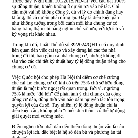
Trước đây, Nghị định 101/2015/NĐ-CP yêu cầu đạt 100%
sự đồng thuận, khiến không ít dự án rơi vào bế tắc. Chỉ
cần một vài hộ không đồng ý, dù vì lý do chính đáng hay
không, thì cả dự án phải dừng lại. Đây là điều kiện gần
như không tưởng trong bối cảnh mỗi khu chung cư có
hàng trăm, thậm chí hàng nghìn chủ sở hữu, với lợi ích và
kỳ vọng rất khác nhau.
Trong khi đó, Luật Thủ đô số 39/2024/QH15 có quy định
liên quan đến việc cải tạo và xây dựng lại các tòa nhà
trong đô thị, bao gồm cả nhà chung cư, nhưng không đi
sâu vào các chi tiết kỹ thuật hay tỷ lệ đồng thuận riêng cho
chung cư cũ.
Việc Quốc hội cho phép Hà Nội thí điểm cơ chế cưỡng
chế cải tạo chung cư cũ khi có trên 75% chủ sở hữu đồng
thuận là một bước ngoặt rất quan trọng. Bởi vì, ngưỡng
75% là mức “đủ lớn” để phản ánh ý chí chung của cộng
đồng cư dân, đồng thời vẫn bảo đảm nguyên tắc tôn trọng
quyền lợi của đa số. Tuy nhiên, tỷ lệ đồng thuận chỉ là
điều kiện cần, không phải “chiếc đũa thần” có thể tự động
giải quyết mọi vướng mắc.
Điểm nghẽn lớn nhất dẫn đến thiếu đồng thuận vẫn là câu
chuyện lợi ích, đặc biệt là hệ số đền bù và phương án tái
định cư.