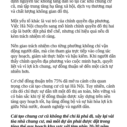
định nguyên tắc không tăng dân số tại các khu chung cư
cũ, mà tập trung tăng hạ tầng xã hội, dịch vụ thương mại
và chất lượng không gian đô thị.
Một yếu tố khác là vai trò của chính quyền địa phương.
Việc Hà Nội chuyển sang mô hình chính quyền đô thị hai
cấp là bước đột phá thể chế, nhưng chỉ hiệu quả nếu đi
kèm trách nhiệm rõ ràng.
Nên giao trách nhiệm cho từng phường không chỉ vận
động người dân, mà còn tham gia trực tiếp vào công tác
quy hoạch, giám sát thực hiện và hậu kiểm. Khi người dân
thấy chính quyền địa phương vào cuộc minh bạch, quyết
liệt và vì lợi ích chung, sự đồng thuận sẽ đến một cách tự
nhiên hơn.
Cơ chế đồng thuận trên 75% đã mở ra cánh cửa quan
trọng cho cải tạo chung cư cũ tại Hà Nội. Tuy nhiên, cánh
cửa đó chỉ thực sự dẫn tới một đô thị an toàn, bền vững và
có bản sắc khi tỷ lệ đồng thuận được xây dựng trên nền
tảng quy hoạch tốt, hạ tầng đồng bộ và sự hài hòa lợi ích
giữa Nhà nước, doanh nghiệp và người dân.
Cải tạo chung cư cũ không thể chỉ là phá đi, xây lại vài
tòa nhà chung cư, mà mỗi dự án phải được đặt trong
tổng thể quy hoạch khu vực với tầm nhìn 20-30 năm.