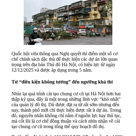
Quốc hội vừa thông qua Nghị quyết thí điểm một số cơ
chế chính sách đặc thù để thực hiện các dự án lớn quan
trọng trên địa bàn Thủ đô Hà Nội, có hiệu lực từ ngày
12/12/2025 và được áp dụng trong 5 năm.
Từ “điều kiện không tưởng” đến ngưỡng khả thi
Nhìn lại quá trình cải tạo chung cư cũ tại Hà Nội hơn hai
thập kỷ qua, đây là một trong những lĩnh vực “khó nhất”
của quản lý đô thị. Dù được đặt ra từ rất sớm nhưng đến
nay, thành phố mới chỉ thực hiện được rất ít dự án. Trong
đó, nguyên nhân không chỉ nằm ở nguồn lực hay thủ tục,
mà cốt lõi là cơ chế đồng thuận và cách nhìn nhận về cải
tạo chung cư cũ trong tổng thể quy hoạch đô thị.