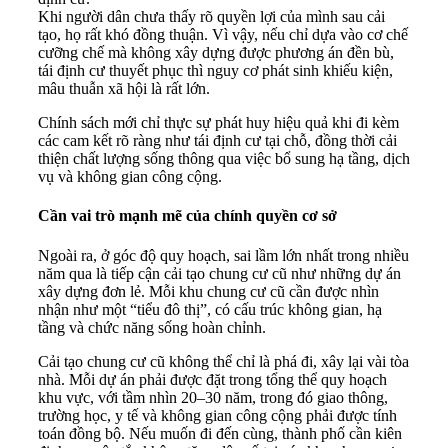
Khi người dân chưa thấy rõ quyền lợi của mình sau cải
tạo, họ rất khó đồng thuận. Vì vậy, nếu chỉ dựa vào cơ chế
cưỡng chế mà không xây dựng được phương án đền bù,
tái định cư thuyết phục thì nguy cơ phát sinh khiếu kiện,
mâu thuẫn xã hội là rất lớn.
Chính sách mới chỉ thực sự phát huy hiệu quả khi đi kèm
các cam kết rõ ràng như tái định cư tại chỗ, đồng thời cải
thiện chất lượng sống thông qua việc bổ sung hạ tầng, dịch
vụ và không gian công cộng.
Cần vai trò mạnh mẽ của chính quyền cơ sở
Ngoài ra, ở góc độ quy hoạch, sai lầm lớn nhất trong nhiều
năm qua là tiếp cận cải tạo chung cư cũ như những dự án
xây dựng đơn lẻ. Mỗi khu chung cư cũ cần được nhìn
nhận như một “tiểu đô thị”, có cấu trúc không gian, hạ
tầng và chức năng sống hoàn chỉnh.
Cải tạo chung cư cũ không thể chỉ là phá đi, xây lại vài tòa
nhà. Mỗi dự án phải được đặt trong tổng thể quy hoạch
khu vực, với tầm nhìn 20–30 năm, trong đó giao thông,
trường học, y tế và không gian công cộng phải được tính
toán đồng bộ. Nếu muốn đi đến cùng, thành phố cần kiên