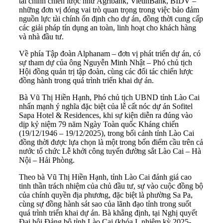
tài chính chiến lược như Agribank, VietinBank, BIDV –
những đơn vị đóng vai trò quan trọng trong việc bảo đảm
nguồn lực tài chính ổn định cho dự án, đồng thời cung cấp
các giải pháp tín dụng an toàn, linh hoạt cho khách hàng
và nhà đầu tư.
Về phía Tập đoàn Alphanam – đơn vị phát triển dự án, có
sự tham dự của ông Nguyễn Minh Nhật – Phó chủ tịch
Hội đồng quản trị tập đoàn, cùng các đối tác chiến lược
đồng hành trong quá trình triển khai dự án.
Bà Vũ Thị Hiền Hạnh, Phó chủ tịch UBND tỉnh Lào Cai
nhấn mạnh ý nghĩa đặc biệt của lễ cất nóc dự án Sofitel
Sapa Hotel & Residences, khi sự kiện diễn ra đúng vào
dịp kỷ niệm 79 năm Ngày Toàn quốc Kháng chiến
(19/12/1946 – 19/12/2025), trong bối cảnh tỉnh Lào Cai
đồng thời được lựa chọn là một trong bốn điểm cầu trên cả
nước tổ chức Lễ khởi công tuyến đường sắt Lào Cai – Hà
Nội – Hải Phòng.
Theo bà Vũ Thị Hiền Hạnh, tỉnh Lào Cai đánh giá cao
tinh thần trách nhiệm của chủ đầu tư, sự vào cuộc đồng bộ
của chính quyền địa phương, đặc biệt là phường Sa Pa,
cùng sự đồng hành sát sao của lãnh đạo tỉnh trong suốt
quá trình triển khai dự án. Bà khẳng định, tại Nghị quyết
Đại hội Đảng bộ tỉnh Lào Cai (khóa I, nhiệm kỳ 2025-