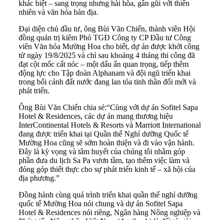
khác biệt – sang trọng nhưng hài hòa, gần gũi với thiên
nhiên và văn hóa bản địa.
Đại diện chủ đầu tư, ông Bùi Văn Chiến, thành viên Hội
đồng quản trị kiêm Phó TGĐ Công ty CP Đầu tư Công
viên Văn hóa Mường Hoa cho biết, dự án được khởi công
từ ngày 19/8/2025 và chỉ sau khoảng 4 tháng thi công đã
đạt cột mốc cất nóc – một dấu ấn quan trọng, tiếp thêm
động lực cho Tập đoàn Alphanam và đội ngũ triển khai
trong bối cảnh đất nước đang lan tỏa tinh thần đổi mới và
phát triển.
Ông Bùi Văn Chiến chia sẻ:“Cùng với dự án Sofitel Sapa
Hotel & Residences, các dự án mang thương hiệu
InterContinental Hotels & Resorts và Marriott International
đang được triển khai tại Quần thể Nghỉ dưỡng Quốc tế
Mường Hoa cũng sẽ sớm hoàn thiện và đi vào vận hành.
Đây là kỳ vọng và tâm huyết của chúng tôi nhằm góp
phần đưa du lịch Sa Pa vươn tầm, tạo thêm việc làm và
đóng góp thiết thực cho sự phát triển kinh tế – xã hội của
địa phương.”
Đồng hành cùng quá trình triển khai quần thể nghỉ dưỡng
quốc tế Mường Hoa nói chung và dự án Sofitel Sapa
Hotel & Residences nói riêng, Ngân hàng Nông nghiệp và