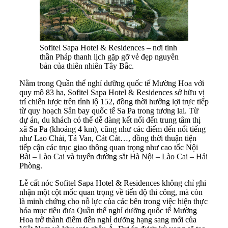
Sofitel Sapa Hotel & Residences – nơi tinh
thần Pháp thanh lịch gặp gỡ vẻ đẹp nguyên
bản của thiên nhiên Tây Bắc.
Nằm trong Quần thể nghỉ dưỡng quốc tế Mường Hoa với
quy mô 83 ha, Sofitel Sapa Hotel & Residences sở hữu vị
trí chiến lược trên tỉnh lộ 152, đồng thời hưởng lợi trực tiếp
từ quy hoạch Sân bay quốc tế Sa Pa trong tương lai. Từ
dự án, du khách có thể dễ dàng kết nối đến trung tâm thị
xã Sa Pa (khoảng 4 km), cũng như các điểm đến nổi tiếng
như Lao Chải, Tả Van, Cát Cát…, đồng thời thuận tiện
tiếp cận các trục giao thông quan trọng như cao tốc Nội
Bài – Lào Cai và tuyến đường sắt Hà Nội – Lào Cai – Hải
Phòng.
Lễ cất nóc Sofitel Sapa Hotel & Residences không chỉ ghi
nhận một cột mốc quan trọng về tiến độ thi công, mà còn
là minh chứng cho nỗ lực của các bên trong việc hiện thực
hóa mục tiêu đưa Quần thể nghỉ dưỡng quốc tế Mường
Hoa trở thành điểm đến nghỉ dưỡng hạng sang mới của