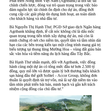
Phát triển Nông thôn Việt Nam (Agribank) là đối tác tài
chính chiến lược, đóng vai trò quan trọng trong việc bảo
đảm nguồn lực tài chính ổn định cho dự án, đồng thời
cung cấp các giải pháp tín dụng linh hoạt, an toàn dành
cho khách hàng và nhà đầu tư.
Bà Nguyễn Thị Hạnh Thư, PGĐ·Sở giao dịch Ngân hàng
Agribank khẳng định, lễ cất nóc không chỉ là dấu mốc
quan trọng trong tiến trình xây dựng dự án, mà còn là
minh chứng rõ nét cho niềm tin, quyết tâm và tầm nhìn dài
hạn của các bên trong kiến tạo một công trình mang giá trị
biểu tượng tại thung lũng Mường Hoa – vùng đất giàu bản
sắc văn hóa và tiềm năng du lịch hàng đầu Tây Bắc.
Bà Hạnh Thư nhấn mạnh, đối với Agribank, việc đồng
hành cùng một dự án có tổng mức đầu tư hơn 2.500 tỷ
đồng, quy mô lớn và được quản lý bởi thương hiệu khách
sạn hàng đầu thế giới Sofitel – Accor Group, không đơn
thuần là quyết định tài trợ vốn, mà là sự đặt niềm tin vào
tầm nhìn phát triển bài bản, minh bạch và gắn kết trách
nhiệm cộng đồng của chủ đầu tư.”