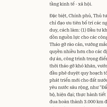
tầng kinh tế - xã hội.
Đặc biệt, Chính phủ, Thủ t
chỉ đạo ưu tiên bố trí các 
duy, cách làm: (1) Đầu tư k
dồn nguồn lực cho các công 
Tháo gỡ rào cản, vướng mắ
quyền nhiều hơn cho các đị
dự án, công trình trọng điể
thời tháo gỡ khó khăn, vướn
đầu phê duyệt quy hoạch tổ
phát triển mới cho đất nước
yêu nước sâu rộng, như "Đẩ
bộ, hiện đại; thực hành tiế
đua hoàn thành 3.000 km đư