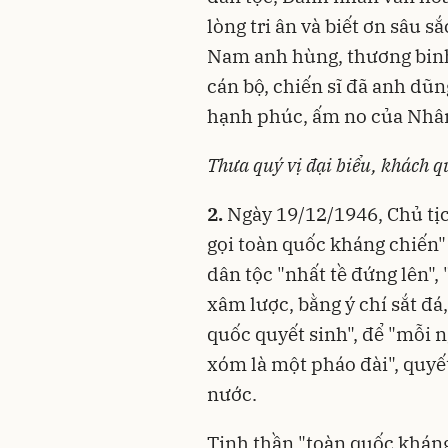
lòng tri ân và biết ơn sâu s
Nam anh hùng, thương binh
cán bộ, chiến sĩ đã anh dũng
hạnh phúc, ấm no của Nhâ
Thưa quý vị đại biểu, khách q
2.
Ngày 19/12/1946, Chủ tịc
gọi toàn quốc kháng chiến" 
dân tộc "nhất tề đứng lên"
xâm lược, bằng ý chí sắt đá
quốc quyết sinh", để "mỗi n
xóm là một pháo đài", quyết
nước.
Tinh thần "toàn quốc kháng