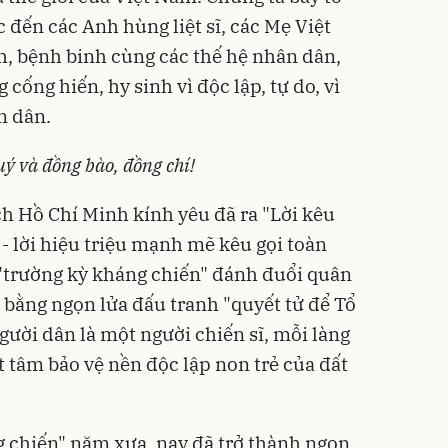
ắc đến các Anh hùng liệt sĩ, các Mẹ Việt
, bệnh binh cùng các thế hệ nhân dân,
 cống hiến, hy sinh vì độc lập, tự do, vì
n dân.
uý và đồng bào, đồng chí!
h Hồ Chí Minh kính yêu đã ra "Lời kêu
- lời hiệu triệu mạnh mẽ kêu gọi toàn
, "trường kỳ kháng chiến" đánh đuổi quân
, bằng ngọn lửa đấu tranh "quyết tử để Tổ
gười dân là một người chiến sĩ, mỗi làng
 tâm bảo vệ nền độc lập non trẻ của đất
 chiến" năm xưa, nay đã trở thành ngọn