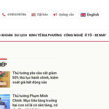
English
0985698786
Đặt báo
Quảng cáo
G KHOÁN
DU LỊCH
KINH TẾ ĐỊA PHƯƠNG
CÔNG NGHỆ
Ô TÔ - XE MÁY
IẾP
Thủ tướng yêu cầu cắt giảm
50% thủ tục hành chính, kiểm
ửi
soát giá bất động sản
Thủ tướng Phạm Minh
Chính: Mục tiêu tăng trưởng
hai con số là có nền tảng, có