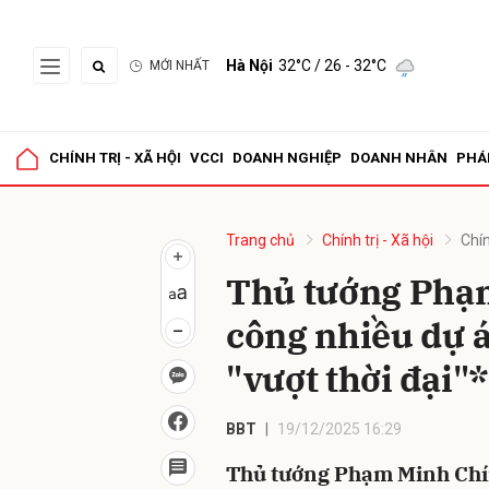
Hà Nội
32°C
/ 26 - 32°C
MỚI NHẤT
Gửi 
CHÍNH TRỊ - XÃ HỘI
VCCI
DOANH NGHIỆP
DOANH NHÂN
PHÁ
Trang chủ
Chính trị - Xã hội
Chín
Thủ tướng Phạ
công nhiều dự á
"vượt thời đại"*
BBT
19/12/2025 16:29
Thủ tướng Phạm Minh Chín