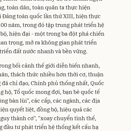
g, toàn dân, toàn quân ta thực hiện
i Đảng toàn quốc lần thứ XIII, hiện thực
00 năm, trong đó tập trung phát triển hệ
bộ, hiện đại - một trong ba đột phá chiến
quan trọng, mở ra không gian phát triển
 triển đất nước nhanh và bền vững.
rong bối cảnh thế giới diễn biến nhanh,
hăn, thách thức nhiều hơn thời cơ, thuận
 đã chỉ đạo, Chính phủ thống nhất, Quốc
g hộ, Tổ quốc mong đợi, bạn bè quốc tế
ng bàn lùi", các cấp, các ngành, các địa
ện quyết liệt, đồng bộ, hiệu quả các
guy thành cơ", "xoay chuyển tình thế,
g đầu tư phát triển hệ thống kết cấu hạ