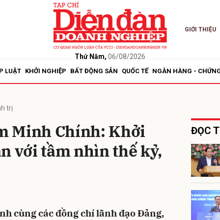
GIỚI THIỆU
bình luận
Thứ Năm,
06/08/2026
P LUẬT
KHỞI NGHIỆP
BẤT ĐỘNG SẢN
QUỐC TẾ
NGÂN HÀNG - CHỨN
h trị
m Minh Chính: Khởi
ĐỌC T
n với tầm nhìn thế kỷ,
Hủy
G
h cùng các đồng chí lãnh đạo Đảng,