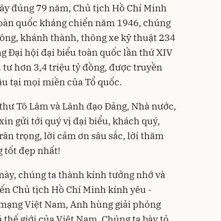
 đây đúng 79 năm, Chủ tịch Hồ Chí Minh
 toàn quốc kháng chiến năm 1946, chúng
công, khánh thành, thông xe kỹ thuật 234
g Đại hội đại biểu toàn quốc lần thứ XIV
tư hơn 3,4 triệu tỷ đồng, được truyền
ầu tại mọi miền của Tổ quốc.
 thư Tô Lâm và Lãnh đạo Đảng, Nhà nước,
xin gửi tới quý vị đại biểu, khách quý,
rân trọng, lời cảm ơn sâu sắc, lời thăm
 tốt đẹp nhất!
 này, chúng ta thành kính tưởng nhớ và
đến Chủ tịch Hồ Chí Minh kính yêu -
h mạng Việt Nam, Anh hùng giải phóng
 thế giới của Việt Nam. Chúng ta bày tỏ