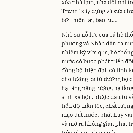
xóa nhà tạm, nhà dột nát t
Trung" xây dựng và sửa chữ
bởi thiên tai, bão lũ….
Nhờ sự nỗ lực của cả hệ thố
phương và Nhân dân cả nướ
nhiệm kỳ vừa qua, hệ thống 
nước có bước phát triển độ
đồng bộ, hiện đại, có tính k
cho tương lai từ đường bộ c
hạ tầng năng lượng, hạ tầng 
sinh xã hội… được đầu tư và
tiến độ thần tốc, chất lượn
mạo đất nước, phát huy vai 
và mở ra không gian phát tr
trên phạm vi cả nước.