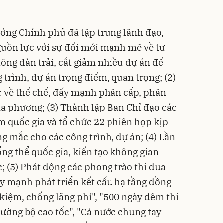
ướng Chính phủ đã tập trung lãnh đạo,
nguồn lực với sự đổi mới mạnh mẽ về tư
hông dàn trải, cắt giảm nhiều dự án để
trình, dự án trọng điểm, quan trọng; (2)
c về thể chế, đẩy mạnh phân cấp, phân
a phương; (3) Thành lập Ban Chỉ đạo các
m quốc gia và tổ chức 22 phiên họp kịp
g mắc cho các công trình, dự án; (4) Lần
ng thể quốc gia, kiến tạo không gian
; (5) Phát động các phong trào thi đua
y mạnh phát triển kết cấu hạ tầng đồng
t kiệm, chống lãng phí", "500 ngày đêm thi
ờng bộ cao tốc", "Cả nước chung tay