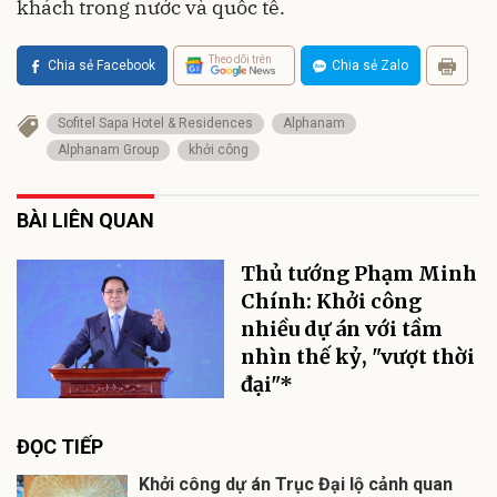
khách trong nước và quốc tế.
Theo dõi trên
Chia sẻ Facebook
Chia sẻ Zalo
Sofitel Sapa Hotel & Residences
Alphanam
Alphanam Group
khởi công
BÀI LIÊN QUAN
Thủ tướng Phạm Minh
Chính: Khởi công
nhiều dự án với tầm
nhìn thế kỷ, "vượt thời
đại"*
ĐỌC TIẾP
Khởi công dự án Trục Đại lộ cảnh quan