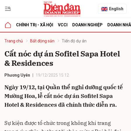
English
CHÍNH TRỊ - XÃ HỘI
VCCI
DOANH NGHIỆP
DOANH NH
bình luận
Trang chủ
Bất động sản
Tiến độ dự án
Cất nóc dự án Sofitel Sapa Hotel
& Residences
Phương Uyên
19/12/2025 15:12
Ngày 19/12, tại Quần thể nghỉ dưỡng quốc tế
Mường Hoa, lễ cất nóc dự án Sofitel Sapa
Hủy
G
Hotel & Residences đã chính thức diễn ra.
Sự kiện được tổ chức trong không khí trang