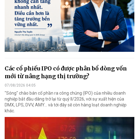
Các cổ phiếu IPO có được phân bổ dòng vốn
mới từ nâng hạng thị trường?
07/08/2026 04:05
"Sóng" chào bán cổ phần ra công chúng (IPO) của nhiều doanh
nghiệp bắt đầu dâng trở lại từ quý II/2026, với sự xuất hiện của
DMX, LPS, DVV, AMY... và tới đây sẽ còn hàng loạt doanh nghiệp
khác.