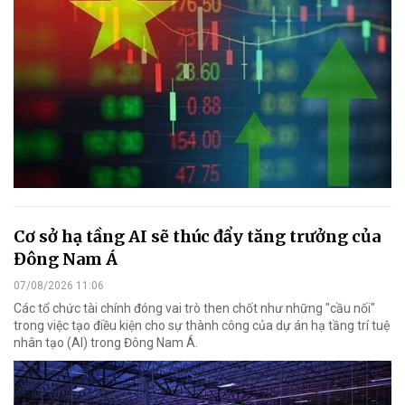
Cơ sở hạ tầng AI sẽ thúc đẩy tăng trưởng của
Đông Nam Á
07/08/2026 11:06
Các tổ chức tài chính đóng vai trò then chốt như những "cầu nối"
trong việc tạo điều kiện cho sự thành công của dự án hạ tầng trí tuệ
nhân tạo (AI) trong Đông Nam Á.