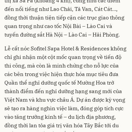
thị xã Sa Pa (khoảng 4 km), cũng như các điểm
đến nổi tiếng như Lao Chải, Tả Van, Cát Cát…,
đồng thời thuận tiện tiếp cận các trục giao thông
quan trọng như cao tốc Nội Bài – Lào Cai và
tuyến đường sắt Hà Nội – Lào Cai – Hải Phòng.
Lễ cất nóc Sofitel Sapa Hotel & Residences không
chỉ ghi nhận một cột mốc quan trọng về tiến độ
thi công, mà còn là minh chứng cho nỗ lực của
các bên trong việc hiện thực hóa mục tiêu đưa
Quần thể nghỉ dưỡng quốc tế Mường Hoa trở
thành điểm đến nghỉ dưỡng hạng sang mới của
Việt Nam và khu vực châu Á. Dự án được kỳ vọng
sẽ tạo ra hàng nghìn việc làm, đóng góp tích cực
vào tăng trưởng kinh tế – du lịch địa phương,
đồng thời lan tỏa giá trị văn hóa Tây Bắc tới du