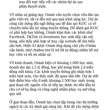
trao đổi trực tiếp với các nhóm dự án sau
phần thuyết trình.
Về nhân sự giảng dạy, Ontab vừa tuyển chọn vừa đào tạo
giáo viên trẻ, tất cả đều trải qua quá trình sàng lọc. Dự án
cũng xây dựng đội ngũ đứng sau để đào tạo KOC cả về
chuyên môn lẫn kỹ năng truyền thông. Để đánh giá KOC
có phù hợp hay không, Ontab khai thác các kênh như
Facebook, TikTok và livestream; học sinh tiếp cận nội
dung, nếu thấy phù hợp sẽ truy cập website để tìm hiểu
sâu hơn. Hiện AI được Ontab ứng dụng chủ yếu ở khâu
vận hành, như chatbot (trợ lý trả lời tự động) nhằm hỗ trợ
học viên và tối ưu nhân sự.
Về kinh doanh, Ontab hiện có khoảng 1.000 học sinh,
doanh thu đạt 2,5 tỷ đồng, học phí trung bình 2,4 triệu
đồng mỗi khóa. Các kênh truyền thông ghi nhận hơn 1
triệu lượt xem, cho thấy mức độ quan tâm lớn. Dự án ước
tính điểm hòa vốn ở mức khoảng 2.500 học sinh; trong
giai đoạn tới, nguồn vốn sẽ tiếp tục được ưu tiên đầu tư
cho cơ sở hạ tầng và công nghệ nhằm phục vụ mở rộng
quy mô.
Ở giai đoạn đầu, Ontab lựa chọn tập trung vào thị trường
ngách là các kỳ đánh giá năng lực. Khi đã xây dựng được