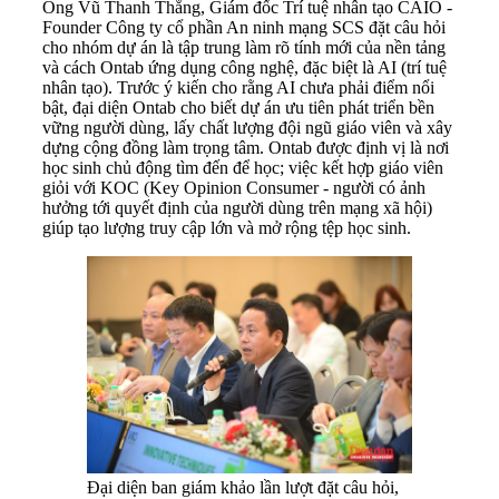
Ông Vũ Thanh Thắng, Giám đốc Trí tuệ nhân tạo CAIO -
Founder Công ty cổ phần An ninh mạng SCS đặt câu hỏi
cho nhóm dự án là tập trung làm rõ tính mới của nền tảng
và cách Ontab ứng dụng công nghệ, đặc biệt là AI (trí tuệ
nhân tạo). Trước ý kiến cho rằng AI chưa phải điểm nổi
bật, đại diện Ontab cho biết dự án ưu tiên phát triển bền
vững người dùng, lấy chất lượng đội ngũ giáo viên và xây
dựng cộng đồng làm trọng tâm. Ontab được định vị là nơi
học sinh chủ động tìm đến để học; việc kết hợp giáo viên
giỏi với KOC (Key Opinion Consumer - người có ảnh
hưởng tới quyết định của người dùng trên mạng xã hội)
giúp tạo lượng truy cập lớn và mở rộng tệp học sinh.
Đại diện ban giám khảo lần lượt đặt câu hỏi,