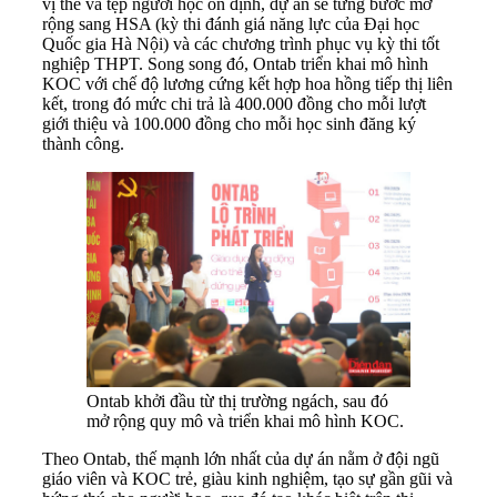
vị thế và tệp người học ổn định, dự án sẽ từng bước mở
rộng sang HSA (kỳ thi đánh giá năng lực của Đại học
Quốc gia Hà Nội) và các chương trình phục vụ kỳ thi tốt
nghiệp THPT. Song song đó, Ontab triển khai mô hình
KOC với chế độ lương cứng kết hợp hoa hồng tiếp thị liên
kết, trong đó mức chi trả là 400.000 đồng cho mỗi lượt
giới thiệu và 100.000 đồng cho mỗi học sinh đăng ký
thành công.
Ontab khởi đầu từ thị trường ngách, sau đó
mở rộng quy mô và triển khai mô hình KOC.
Theo Ontab, thế mạnh lớn nhất của dự án nằm ở đội ngũ
giáo viên và KOC trẻ, giàu kinh nghiệm, tạo sự gần gũi và