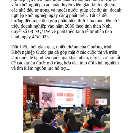
vấn khởi nghiệp, các huấn luyện viên giàu kinh nghiệm,
các nhà đầu tư trong và ngoài nước, giúp các dự án, doanh
nghiệp khởi nghiệp ngày càng phát triển. Tất cả đều
hướng đến mục tiêu góp phần hiện thực hóa mục tiêu có 2
triệu doanh nghiệp vào năm 2030 theo tinh thần Nghị
quyết số 68-NQ/TW về phát triển kinh tế tư nhân ban
hành ngày 4/5/2025.
Đặc biệt, thời gian qua, nhiều dự án của Chương trình
Khởi nghiệp Quốc gia đã góp mặt ở các cuộc thi và triển
lãm quốc tế tại nhiều quốc gia khác nhau, đây là cơ hội tốt
để các dự án được mở rộng hợp tác, trao đổi kinh nghiệm
và tìm kiếm nguồn lực hỗ trợ....