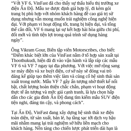
“Với VF 6, VinFast đã cho thấy sự thấu hiểu thị trường xe
điện Ấn Độ. Mẫu xe được định giá hợp lý, đi kèm gói
trang bị phù hợp với nhóm khách hàng đề cao giá trị sử
dụng nhưng vẫn mong muốn trải nghiệm công nghệ hiện
đại. Với phạm vi hoạt động tốt, trang bị hiện đại, và tổng
thể cân đối, VF 6 mang lại sự kết hợp hài hòa giữa chi phí,
đổi mới và tính tiện lợi trong quá trình sử dụng hàng
ngày”.
Ông Vikram Gour, Biên tập viên Motorscribes, cho biết:
“Điểm khác biệt lớn của VinFast nằm ở tổ hợp sản xuất tại
Thoothukudi, hiện đã đi vào vận hành và lắp ráp các mẫu
VF 6 và VF 7 ngay tại địa phương. Với việc mở rộng sang
xe máy điện và xe buýt điện, cơ sở này sẽ đóng vai trò
đáng kể giúp tạo thêm việc làm và củng cố hệ sinh thái sản
xuất trong nước. Mẫu VF 7 gây ấn tượng nhờ thiết kế nổi
bật, chất lượng hoàn thiện chắc chắn, phạm vi hoạt động
thực tế ấn tượng và mức giá cạnh tranh, là lựa chọn hấp
dẫn cho các gia đình Ấn Độ đang tìm kiếm mẫu SUV điện
tiện nghi, đáng tin cậy, và phong cách”.
Tại Ấn Độ, VinFast đang xây dựng hệ sinh thái xe điện
toàn diện, từ sản xuất, bán lẻ, hạ tầng sạc tới dịch vụ hậu
mãi nhằm mang lại trải nghiệm sở hữu liền mạch cho
khách hàng. Nền tảng cho chiến lược phát triển dài hạn là