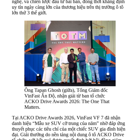
nghệ, và chiến lược đầu tư bài bản, đồng thời khẳng định
uy tín ngày càng lớn của thương hiệu trên thị trường ô tô
lớn thứ 3 thế giới.
Ông Tapan Ghosh (giữa), Tổng Giám đốc
VinFast Ấn Độ, nhận giải từ ban tổ chức
ACKO Drive Awards 2026: The One That
Matters.
Tại ACKO Drive Awards 2026, VinFast VF 7 đã nhận
danh hiệu “Mẫu xe SUV cỡ trung của năm” nhờ đáp ứng
thuyết phục các tiêu chí của một chiếc SUV gia đình hiện
đại. Giải thưởng do nền tảng nội dung ô tô ACKO Drive