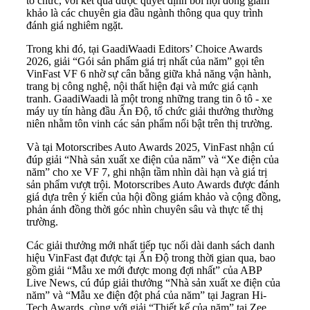
tổ chức, với kết quả được quyết định bởi hội đồng giám
khảo là các chuyên gia đầu ngành thông qua quy trình
đánh giá nghiêm ngặt.
Trong khi đó, tại GaadiWaadi Editors’ Choice Awards
2026, giải “Gói sản phẩm giá trị nhất của năm” gọi tên
VinFast VF 6 nhờ sự cân bằng giữa khả năng vận hành,
trang bị công nghệ, nội thất hiện đại và mức giá cạnh
tranh. GaadiWaadi là một trong những trang tin ô tô - xe
máy uy tín hàng đầu Ấn Độ, tổ chức giải thưởng thường
niên nhằm tôn vinh các sản phẩm nổi bật trên thị trường.
Và tại Motorscribes Auto Awards 2025, VinFast nhận cú
đúp giải “Nhà sản xuất xe điện của năm” và “Xe điện của
năm” cho xe VF 7, ghi nhận tầm nhìn dài hạn và giá trị
sản phẩm vượt trội. Motorscribes Auto Awards được đánh
giá dựa trên ý kiến của hội đồng giám khảo và cộng đồng,
phản ánh đồng thời góc nhìn chuyên sâu và thực tế thị
trường.
Các giải thưởng mới nhất tiếp tục nối dài danh sách danh
hiệu VinFast đạt được tại Ấn Độ trong thời gian qua, bao
gồm giải “Mẫu xe mới được mong đợi nhất” của ABP
Live News, cú đúp giải thưởng “Nhà sản xuất xe điện của
năm” và “Mẫu xe điện đột phá của năm” tại Jagran Hi-
Tech Awards, cùng với giải “Thiết kế của năm” tại Zee