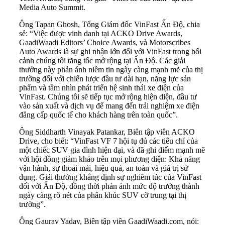
Media Auto Summit.
Ông Tapan Ghosh, Tổng Giám đốc VinFast Ấn Độ, chia
sẻ: “Việc được vinh danh tại ACKO Drive Awards,
GaadiWaadi Editors’ Choice Awards, và Motorscribes
Auto Awards là sự ghi nhận lớn đối với VinFast trong bối
cảnh chúng tôi tăng tốc mở rộng tại Ấn Độ. Các giải
thưởng này phản ánh niềm tin ngày càng mạnh mẽ của thị
trường đối với chiến lược đầu tư dài hạn, năng lực sản
phẩm và tầm nhìn phát triển hệ sinh thái xe điện của
VinFast. Chúng tôi sẽ tiếp tục mở rộng hiện diện, đầu tư
vào sản xuất và dịch vụ để mang đến trải nghiệm xe điện
đẳng cấp quốc tế cho khách hàng trên toàn quốc”.
Ông Siddharth Vinayak Patankar, Biên tập viên ACKO
Drive, cho biết: “VinFast VF 7 hội tụ đủ các tiêu chí của
một chiếc SUV gia đình hiện đại, và đã ghi điểm mạnh mẽ
với hội đồng giám khảo trên mọi phương diện: Khả năng
vận hành, sự thoải mái, hiệu quả, an toàn và giá trị sử
dụng. Giải thưởng khẳng định sự nghiêm túc của VinFast
đối với Ấn Độ, đồng thời phản ánh mức độ trưởng thành
ngày càng rõ nét của phân khúc SUV cỡ trung tại thị
trường”.
Ông Gaurav Yadav, Biên tập viên GaadiWaadi.com, nói: