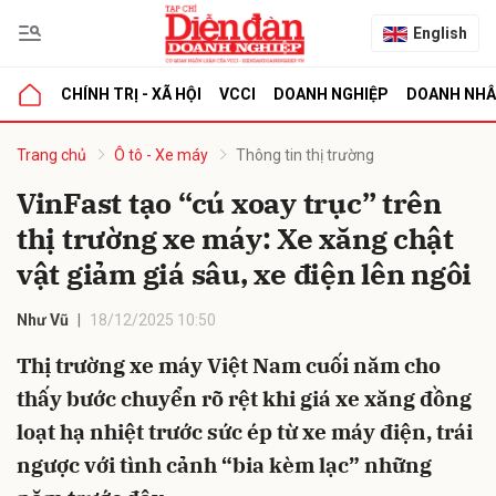
English
CHÍNH TRỊ - XÃ HỘI
VCCI
DOANH NGHIỆP
DOANH NH
bình luận
Trang chủ
Ô tô - Xe máy
Thông tin thị trường
VinFast tạo “cú xoay trục” trên
thị trường xe máy: Xe xăng chật
vật giảm giá sâu, xe điện lên ngôi
Như Vũ
18/12/2025 10:50
Thị trường xe máy Việt Nam cuối năm cho
Hủy
G
thấy bước chuyển rõ rệt khi giá xe xăng đồng
loạt hạ nhiệt trước sức ép từ xe máy điện, trái
ngược với tình cảnh “bia kèm lạc” những