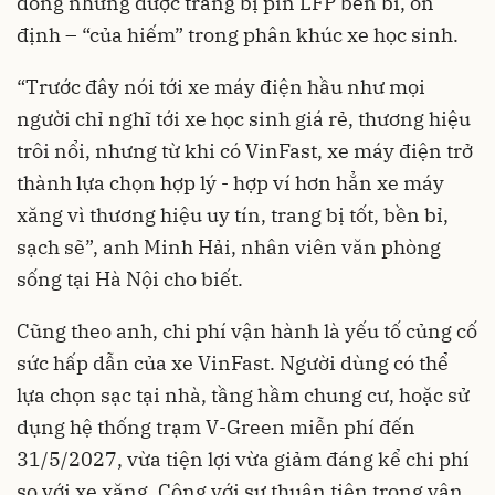
đồng nhưng được trang bị pin LFP bền bỉ, ổn
định – “của hiếm” trong phân khúc xe học sinh.
“Trước đây nói tới xe máy điện hầu như mọi
người chỉ nghĩ tới xe học sinh giá rẻ, thương hiệu
trôi nổi, nhưng từ khi có VinFast, xe máy điện trở
thành lựa chọn hợp lý - hợp ví hơn hẳn xe máy
xăng vì thương hiệu uy tín, trang bị tốt, bền bỉ,
sạch sẽ”, anh Minh Hải, nhân viên văn phòng
sống tại Hà Nội cho biết.
Cũng theo anh, chi phí vận hành là yếu tố củng cố
sức hấp dẫn của xe VinFast. Người dùng có thể
lựa chọn sạc tại nhà, tầng hầm chung cư, hoặc sử
dụng hệ thống trạm V-Green miễn phí đến
31/5/2027, vừa tiện lợi vừa giảm đáng kể chi phí
so với xe xăng. Cộng với sự thuận tiện trong vận