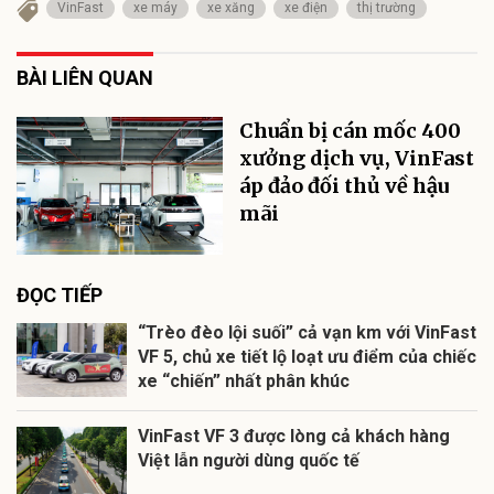
VinFast
xe máy
xe xăng
xe điện
thị trường
BÀI LIÊN QUAN
Chuẩn bị cán mốc 400
xưởng dịch vụ, VinFast
áp đảo đối thủ về hậu
mãi
ĐỌC TIẾP
“Trèo đèo lội suối” cả vạn km với VinFast
VF 5, chủ xe tiết lộ loạt ưu điểm của chiếc
xe “chiến” nhất phân khúc
VinFast VF 3 được lòng cả khách hàng
Việt lẫn người dùng quốc tế