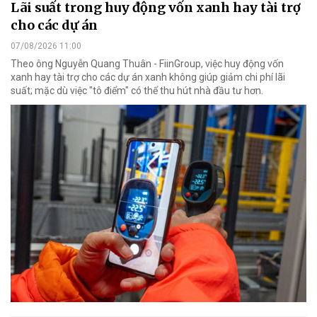
Lãi suất trong huy động vốn xanh hay tài trợ
cho các dự án
07/08/2026 11:00
Theo ông Nguyễn Quang Thuân - FiinGroup, việc huy động vốn
xanh hay tài trợ cho các dự án xanh không giúp giảm chi phí lãi
suất; mặc dù việc "tô điểm" có thể thu hút nhà đầu tư hơn.