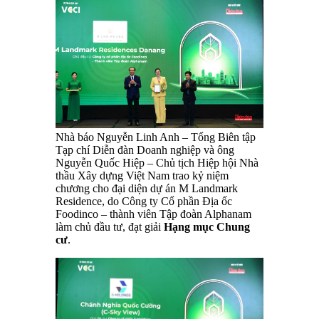
Nhà báo Nguyễn Linh Anh – Tổng Biên tập
Tạp chí Diễn đàn Doanh nghiệp và ông
Nguyễn Quốc Hiệp – Chủ tịch Hiệp hội Nhà
thầu Xây dựng Việt Nam trao kỷ niệm
chương cho đại diện dự án M Landmark
Residence, do Công ty Cổ phần Địa ốc
Foodinco – thành viên Tập đoàn Alphanam
làm chủ đầu tư, đạt giải
Hạng mục Chung
cư
.