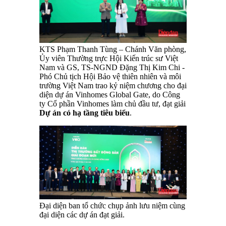
KTS Phạm Thanh Tùng – Chánh Văn phòng,
Ủy viên Thường trực Hội Kiến trúc sư Việt
Nam và GS, TS-NGND Đặng Thị Kim Chi -
Phó Chủ tịch Hội Bảo vệ thiên nhiên và môi
trường Việt Nam trao kỷ niệm chương cho đại
diện dự án Vinhomes Global Gate, do Công
ty Cổ phần Vinhomes làm chủ đầu tư, đạt giải
Dự án có hạ tầng tiêu biểu
.
Đại diện ban tổ chức chụp ảnh lưu niệm cùng
đại diện các dự án đạt giải.