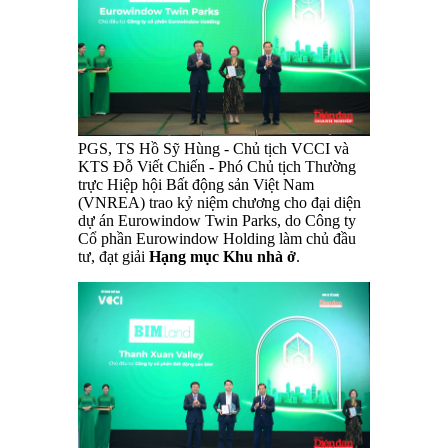
PGS, TS Hồ Sỹ Hùng - Chủ tịch VCCI và
KTS Đỗ Viết Chiến - Phó Chủ tịch Thường
trực Hiệp hội Bất động sản Việt Nam
(VNREA) trao kỷ niệm chương cho đại diện
dự án Eurowindow Twin Parks, do Công ty
Cổ phần Eurowindow Holding làm chủ đầu
tư, đạt giải
Hạng mục Khu nhà ở
.