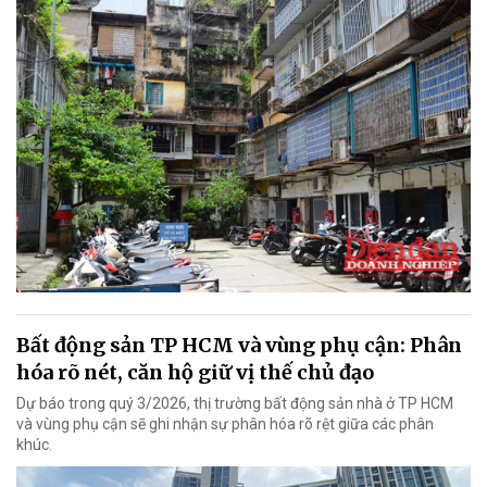
Bất động sản TP HCM và vùng phụ cận: Phân
hóa rõ nét, căn hộ giữ vị thế chủ đạo
Dự báo trong quý 3/2026, thị trường bất động sản nhà ở TP HCM
và vùng phụ cận sẽ ghi nhận sự phân hóa rõ rệt giữa các phân
khúc.