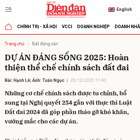
English
CHÍNH TRỊ - XÃ HỘI
VCCI
DOANH NGHIỆP
DOANH NH
bình luận
Trang chủ
Bất động sản
DỰ ÁN ĐÁNG SỐNG 2025: Hoàn
thiện thể chế chính sách đất đai
Bài: Hạnh Lê; Ảnh: Tuấn Ngọc
25/12/2025 11:40
Những cơ chế chính sách được tu chỉnh, bổ
sung tại Nghị quyết 254 gắn với thực thi Luật
Hủy
G
Đất đai 2024 đã góp phần tháo gỡ khó khăn,
vướng mắc cho các dự án.