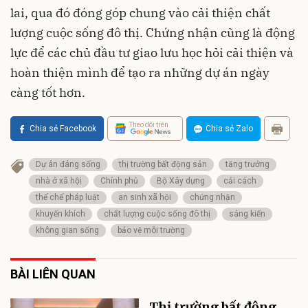
lai, qua đó đóng góp chung vào cải thiện chất
lượng cuộc sống đô thị. Chứng nhận cũng là động
lực để các chủ đầu tư giao lưu học hỏi cải thiện và
hoàn thiện mình để tạo ra những dự án ngày
càng tốt hơn.
Theo dõi trên
Chia sẻ Facebook
Chia sẻ Zalo
Dự án đáng sống
thị trường bất động sản
tăng trưởng
nhà ở xã hội
Chính phủ
Bộ Xây dựng
cải cách
thể chế pháp luật
an sinh xã hội
chứng nhận
khuyến khích
chất lượng cuộc sống đô thị
sáng kiến
không gian sống
bảo vệ môi trường
BÀI LIÊN QUAN
Thị trường bất động