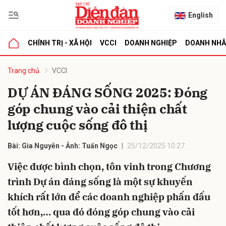
English
CHÍNH TRỊ - XÃ HỘI
VCCI
DOANH NGHIỆP
DOANH NH
bình luận
Trang chủ
VCCI
DỰ ÁN ĐÁNG SỐNG 2025: Đóng
góp chung vào cải thiện chất
lượng cuộc sống đô thị
Bài: Gia Nguyễn - Ảnh: Tuấn Ngọc
25/12/2025 10:27
Việc được bình chọn, tôn vinh trong Chương
Hủy
G
trình Dự án đáng sống là một sự khuyến
khích rất lớn để các doanh nghiệp phấn đấu
tốt hơn,… qua đó đóng góp chung vào cải