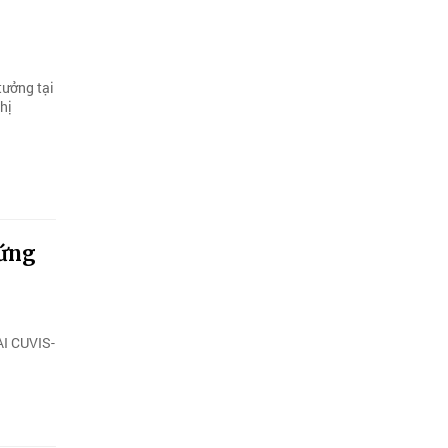
tưởng tại
hị
hứng
AI CUVIS-