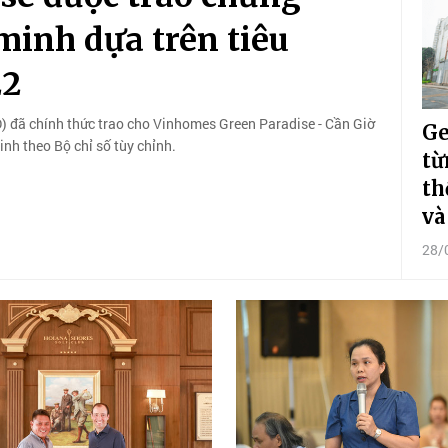
inh dựa trên tiêu
22
) đã chính thức trao cho Vinhomes Green Paradise - Cần Giờ
Ge
h theo Bộ chỉ số tùy chỉnh.
từ
th
và
28/