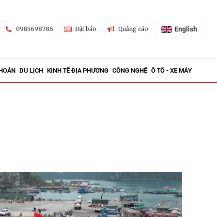
English
0985698786
Đặt báo
Quảng cáo
KHOÁN
DU LỊCH
KINH TẾ ĐỊA PHƯƠNG
CÔNG NGHỆ
Ô TÔ - XE MÁY