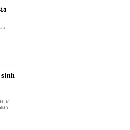
sia
các
 sinh
N - tổ
 nhận