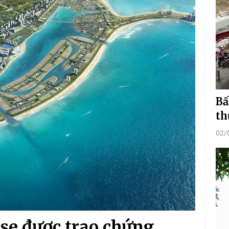
Bấ
th
02/
se được trao chứng