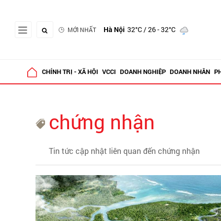
Hà Nội
32°C
/ 26 - 32°C
MỚI NHẤT
CHÍNH TRỊ - XÃ HỘI
VCCI
DOANH NGHIỆP
DOANH NHÂN
P
chứng nhận
Tin tức cập nhật liên quan đến chứng nhận