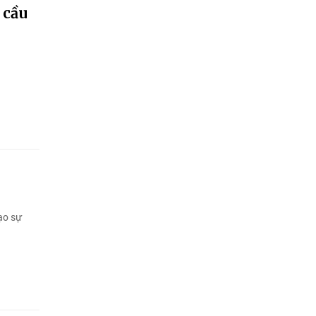
 cầu
ạo sự