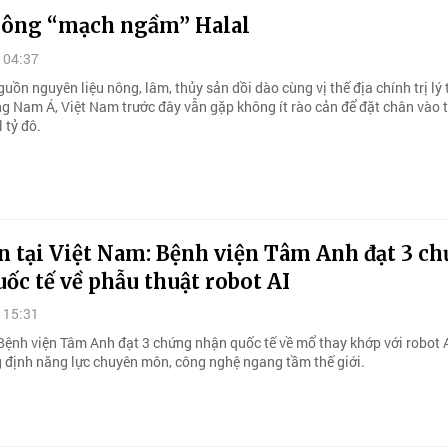
hông “mạch ngầm” Halal
 04:37
uồn nguyên liệu nông, lâm, thủy sản dồi dào cùng vị thế địa chính trị lý 
g Nam Á, Việt Nam trước đây vẫn gặp không ít rào cản để đặt chân vào t
 tỷ đô.
n tại Việt Nam: Bệnh viện Tâm Anh đạt 3 c
ốc tế về phẫu thuật robot AI
 15:31
Bệnh viện Tâm Anh đạt 3 chứng nhận quốc tế về mổ thay khớp với robot 
g định năng lực chuyên môn, công nghệ ngang tầm thế giới.