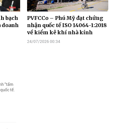
nh bạch
PVFCCo – Phú Mỹ đạt chứng
ủa doanh
nhận quốc tế ISO 14064-1:2018
về kiểm kê khí nhà kính
24/07/2026 00:34
ành "tấm
 quốc tế.