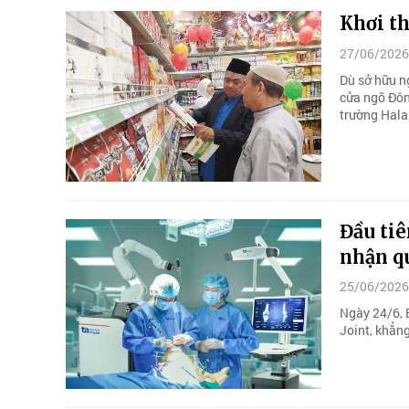
Khơi t
27/06/2026
Dù sở hữu ng
cửa ngõ Đôn
trường Halal
Đầu tiê
nhận qu
25/06/2026
Ngày 24/6, 
Joint, khẳn