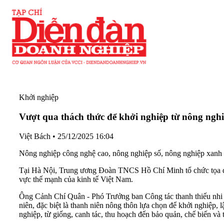
Khởi nghiệp
Vượt qua thách thức để khởi nghiệp từ nông ngh
Việt Bách
•
25/12/2025 16:04
Nông nghiệp công nghệ cao, nông nghiệp số, nông nghiệp xanh v
Tại Hà Nội, Trung ương Đoàn TNCS Hồ Chí Minh tổ chức tọa đàm
vực thế mạnh của kinh tế Việt Nam.
Ông Cảnh Chí Quân - Phó Trưởng ban Công tác thanh thiếu nhi Tr
niên, đặc biệt là thanh niên nông thôn lựa chọn để khởi nghiệp, 
nghiệp, từ giống, canh tác, thu hoạch đến bảo quản, chế biến và t