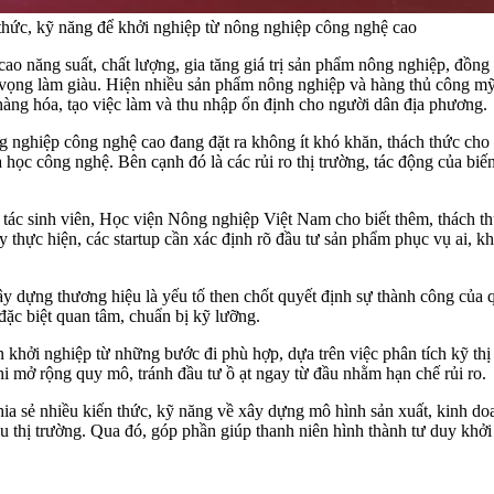
 thức, kỹ năng để khởi nghiệp từ nông nghiệp công nghệ cao
o năng suất, chất lượng, gia tăng giá trị sản phẩm nông nghiệp, đồng 
 vọng làm giàu. Hiện nhiều sản phẩm nông nghiệp và hàng thủ công mỹ 
hàng hóa, tạo việc làm và thu nhập ổn định cho người dân địa phương.
g nghiệp công nghệ cao đang đặt ra không ít khó khăn, thách thức cho
a học công nghệ. Bên cạnh đó là các rủi ro thị trường, tác động của bi
c sinh viên, Học viện Nông nghiệp Việt Nam cho biết thêm, thách thức
y thực hiện, các startup cần xác định rõ đầu tư sản phẩm phục vụ ai, kh
y dựng thương hiệu là yếu tố then chốt quyết định sự thành công của q
ặc biệt quan tâm, chuẩn bị kỹ lưỡng.
khởi nghiệp từ những bước đi phù hợp, dựa trên việc phân tích kỹ thị
i mở rộng quy mô, tránh đầu tư ồ ạt ngay từ đầu nhằm hạn chế rủi ro.
chia sẻ nhiều kiến thức, kỹ năng về xây dựng mô hình sản xuất, kinh d
u thị trường. Qua đó, góp phần giúp thanh niên hình thành tư duy khởi