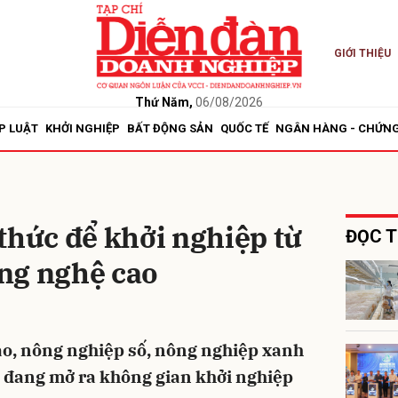
GIỚI THIỆU
bình luận
Thứ Năm,
06/08/2026
P LUẬT
KHỞI NGHIỆP
BẤT ĐỘNG SẢN
QUỐC TẾ
NGÂN HÀNG - CHỨN
thức để khởi nghiệp từ
ĐỌC T
ng nghệ cao
Hủy
G
o, nông nghiệp số, nông nghiệp xanh
 đang mở ra không gian khởi nghiệp