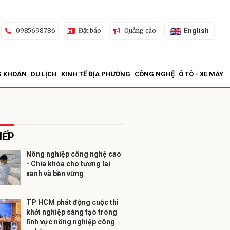
English
0985698786
Đặt báo
Quảng cáo
G KHOÁN
DU LỊCH
KINH TẾ ĐỊA PHƯƠNG
CÔNG NGHỆ
Ô TÔ - XE MÁY
IẾP
Nông nghiệp công nghệ cao
- Chìa khóa cho tương lai
ửi
xanh và bền vững
TP HCM phát động cuộc thi
khởi nghiệp sáng tạo trong
lĩnh vực nông nghiệp công