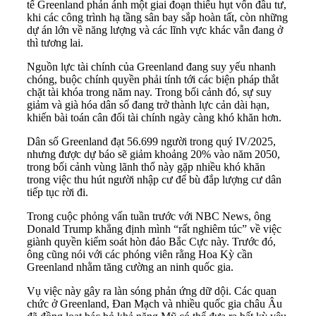
tế Greenland phản ánh một giai đoạn thiếu hụt vốn đầu tư,
khi các công trình hạ tầng sân bay sắp hoàn tất, còn những
dự án lớn về năng lượng và các lĩnh vực khác vẫn đang ở
thì tương lai.
Nguồn lực tài chính của Greenland đang suy yếu nhanh
chóng, buộc chính quyền phải tính tới các biện pháp thắt
chặt tài khóa trong năm nay. Trong bối cảnh đó, sự suy
giảm và già hóa dân số đang trở thành lực cản dài hạn,
khiến bài toán cân đối tài chính ngày càng khó khăn hơn.
Dân số Greenland đạt 56.699 người trong quý IV/2025,
nhưng được dự báo sẽ giảm khoảng 20% vào năm 2050,
trong bối cảnh vùng lãnh thổ này gặp nhiều khó khăn
trong việc thu hút người nhập cư để bù đắp lượng cư dân
tiếp tục rời đi.
Trong cuộc phỏng vấn tuần trước với NBC News, ông
Donald Trump khẳng định mình “rất nghiêm túc” về việc
giành quyền kiểm soát hòn đảo Bắc Cực này. Trước đó,
ông cũng nói với các phóng viên rằng Hoa Kỳ cần
Greenland nhằm tăng cường an ninh quốc gia.
Vụ việc này gây ra làn sóng phản ứng dữ dội. Các quan
chức ở Greenland, Đan Mạch và nhiều quốc gia châu Âu