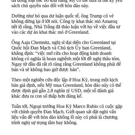
đã đồng loạt bác bỏ khả năng Mỹ có thể đưa ra bất kỳ yêu
sách chủ quyền nào đối với hòn đảo này.
Dường như bỏ qua dư luận quốc tế, ông Trump có vẻ
không dừng lại ở lời nói. Công ty khai thác mỏ Amaroq
tiết lộ rằng, Nhà Trắng đã thảo luận với họ về việc đầu tư
vào các dự án khai thác mỏ ở Greenland.
Ông Aaja Chemnitz, nghị sĩ đại diện cho Greenland tại
Quốc hội Đan Mạch và Chủ tịch Ủy ban Greenland,
khẳng định: “việc mở cửa cho hoạt động kinh doanh
không có nghĩa là hoan nghênh một lời đề nghị thâu tóm.
Ngay từ đầu đã rất rõ ràng rằng Greenland không phải để
bán và sẽ không bao giờ được bán”.
Theo một nghiên cứu độc lập ở Hoa Kỳ, trong một kịch
bản giả định, nếu Mỹ mua Greenland, hòn đảo này có thể
được định giá gần 2,8 nghìn tỷ USD, một số đánh giá
khác đưa ra con số thấp hơn đáng kể.
Tuần tới, Ngoại trưởng Hoa Kỳ Marco Rubio có cuộc gặp
với chính quyền Đan Mạch. Giới quan sát đặt nghi vấn
liệu vấn đề với hòn đảo khổng lồ này có phải là chương
trình nghị sự trọng tâm hay không.