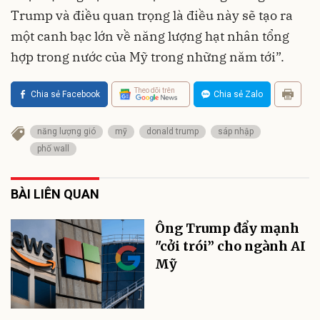
Trump và điều quan trọng là điều này sẽ tạo ra
một canh bạc lớn về năng lượng hạt nhân tổng
hợp trong nước của Mỹ trong những năm tới”.
Theo dõi trên
Chia sẻ Facebook
Chia sẻ Zalo
năng lượng gió
mỹ
donald trump
sáp nhập
phố wall
BÀI LIÊN QUAN
Ông Trump đẩy mạnh
"cởi trói” cho ngành AI
Mỹ