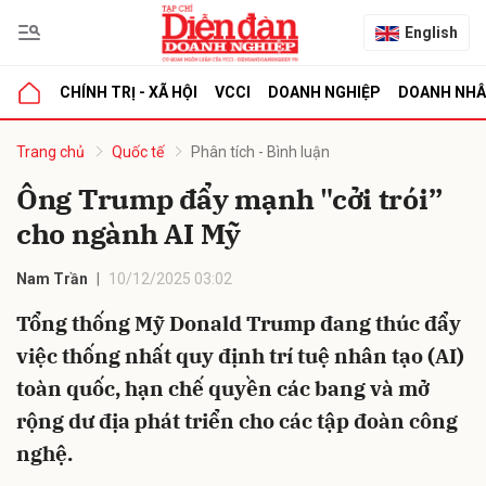
English
CHÍNH TRỊ - XÃ HỘI
VCCI
DOANH NGHIỆP
DOANH NH
bình luận
Trang chủ
Quốc tế
Phân tích - Bình luận
Ông Trump đẩy mạnh "cởi trói”
cho ngành AI Mỹ
Nam Trần
10/12/2025 03:02
Tổng thống Mỹ Donald Trump đang thúc đẩy
việc thống nhất quy định trí tuệ nhân tạo (AI)
Hủy
G
toàn quốc, hạn chế quyền các bang và mở
rộng dư địa phát triển cho các tập đoàn công
nghệ.