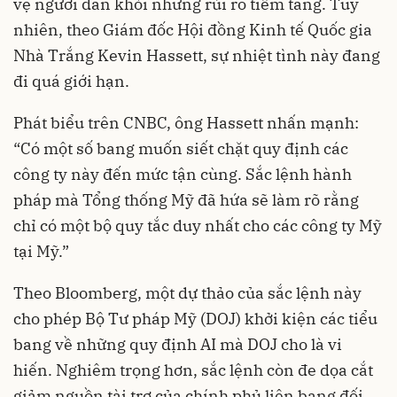
vệ người dân khỏi những rủi ro tiềm tàng. Tuy
nhiên, theo Giám đốc Hội đồng Kinh tế Quốc gia
Nhà Trắng Kevin Hassett, sự nhiệt tình này đang
đi quá giới hạn.
Phát biểu trên CNBC, ông Hassett nhấn mạnh:
“Có một số bang muốn siết chặt quy định các
công ty này đến mức tận cùng. Sắc lệnh hành
pháp mà Tổng thống Mỹ đã hứa sẽ làm rõ rằng
chỉ có một bộ quy tắc duy nhất cho các công ty Mỹ
tại Mỹ.”
Theo Bloomberg, một dự thảo của sắc lệnh này
cho phép Bộ Tư pháp Mỹ (DOJ) khởi kiện các tiểu
bang về những quy định AI mà DOJ cho là vi
hiến. Nghiêm trọng hơn, sắc lệnh còn đe dọa cắt
giảm nguồn tài trợ của chính phủ liên bang đối