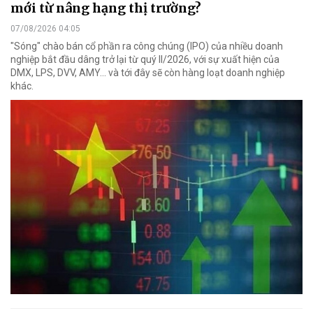
mới từ nâng hạng thị trường?
07/08/2026 04:05
"Sóng" chào bán cổ phần ra công chúng (IPO) của nhiều doanh
nghiệp bắt đầu dâng trở lại từ quý II/2026, với sự xuất hiện của
DMX, LPS, DVV, AMY... và tới đây sẽ còn hàng loạt doanh nghiệp
khác.