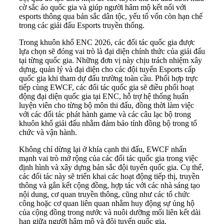
cờ sắc áo quốc gia và giúp người hâm mộ kết nối với
esports thông qua bản sắc dân tộc, yếu tố vốn còn hạn chế
trong các giải đấu Esports truyền thống.
Trong khuôn khổ ENC 2026, các đối tác quốc gia được
lựa chọn sẽ đóng vai trò là đại diện chính thức của giải đấu
tại từng quốc gia. Những đơn vị này chịu trách nhiệm xây
dựng, quản lý và đại diện cho các đội tuyển Esports cấp
quốc gia khi tham dự đấu trường toàn cầu. Phối hợp trực
tiếp cùng EWCF, các đối tác quốc gia sẽ điều phối hoạt
động đại diện quốc gia tại ENC, hỗ trợ hệ thống huấn
luyện viên cho từng bộ môn thi đấu, đồng thời làm việc
với các đối tác phát hành game và các câu lạc bộ trong
khuôn khổ giải đấu nhằm đảm bảo tính đồng bộ trong tổ
chức và vận hành.
Không chỉ dừng lại ở khía cạnh thi đấu, EWCF nhấn
mạnh vai trò mở rộng của các đối tác quốc gia trong việc
định hình và xây dựng bản sắc đội tuyển quốc gia. Cụ thể,
các đối tác này sẽ triển khai các hoạt động tiếp thị, truyền
thông và gắn kết cộng đồng, hợp tác với các nhà sáng tạo
nội dung, cơ quan truyền thông, cũng như các tổ chức
công hoặc cơ quan liên quan nhằm huy động sự ủng hộ
của cộng đồng trong nước và nuôi dưỡng mối liên kết dài
hạn giữa người hâm mộ và đội tuyển quốc gia.