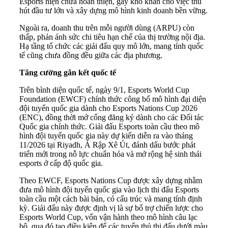
Esports hiện chưa hoàn thiện, gây khó khăn cho việc thu
hút đầu tư lớn và xây dựng mô hình kinh doanh bền vững.
Ngoài ra, doanh thu trên mỗi người dùng (ARPU) còn
thấp, phản ánh sức chi tiêu hạn chế của thị trường nội địa.
Hạ tầng tổ chức các giải đấu quy mô lớn, mang tính quốc
tế cũng chưa đồng đều giữa các địa phương.
Tăng cường gắn kết quốc tế
Trên bình diện quốc tế, ngày 9/1, Esports World Cup
Foundation (EWCF) chính thức công bố mô hình đại diện
đội tuyển quốc gia dành cho Esports Nations Cup 2026
(ENC), đồng thời mở cổng đăng ký dành cho các Đối tác
Quốc gia chính thức. Giải đấu Esports toàn cầu theo mô
hình đội tuyển quốc gia này dự kiến diễn ra vào tháng
11/2026 tại Riyadh, Ả Rập Xê Út, đánh dấu bước phát
triển mới trong nỗ lực chuẩn hóa và mở rộng hệ sinh thái
esports ở cấp độ quốc gia.
Theo EWCF, Esports Nations Cup được xây dựng nhằm
đưa mô hình đội tuyển quốc gia vào lịch thi đấu Esports
toàn cầu một cách bài bản, có cấu trúc và mang tính định
kỳ. Giải đấu này được định vị là sự bổ trợ chiến lược cho
Esports World Cup, vốn vận hành theo mô hình câu lạc
bộ, qua đó tạo điều kiện để các tuyển thủ thi đấu dưới màu