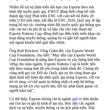
Nhằm hỗ trợ sự phát triển dài hạn của Esports theo mô
hình đội tuyển quốc gia, EWCF đồng thời công bố việc
thành lập Quỹ Phát triển ENC với cam kết tối thiểu 20
triệu USD mỗi năm, bắt đầu từ ENC 2026. Quỹ này sẽ tập
trung hỗ trợ các chương trình đội tuyển quốc gia thông qua
việc chi trả chi phí đi lại và hậu cần cho việc tham dự
Esports Nations Cup, đồng thời tạo điều kiện triển khai các
hoạt động truyền thông, quảng bá và gắn kết người hâm
mộ ngoài khuôn khổ giải đấu chính.
Ông Ralf Reichert, Tổng Giám đốc của Esports World
Cup Foundation, cho biết: “Mục tiêu của Esports World
Cup Foundation là nâng tầm Esports và xây dựng tính bền
vững cho toàn ngành. Esports Nations Cup là bước tiến
tiếp theo mang tính tất yếu trong hành trình đó. Chúng tôi
cũng mời gọi các Đối tác Quốc gia uy tín cùng tham gia
định hình mô hình đại diện quốc gia trong Esports, với vai
trò rõ ràng, cơ chế quản trị thống nhất và một hệ thống
mang lại lợi ích cho tuyển thủ, đối tác phát hành game và
người hâm mộ”.
Có thể thấy, Esports không chỉ là ngành
giải trí
đơn thuần
mà còn tạo ra giá trị kinh tế lan tỏa, thúc đẩy các ngành
dịch vụ sự kiện, truyền thông và du lịch phát triển. Đây