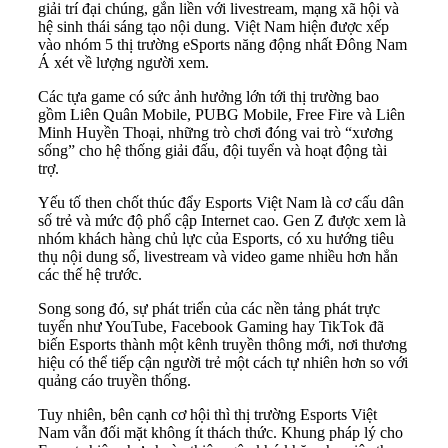
giải trí đại chúng, gắn liền với livestream, mạng xã hội và
hệ sinh thái sáng tạo nội dung. Việt Nam hiện được xếp
vào nhóm 5 thị trường eSports năng động nhất Đông Nam
Á xét về lượng người xem.
Các tựa game có sức ảnh hưởng lớn tới thị trường bao
gồm Liên Quân Mobile, PUBG Mobile, Free Fire và Liên
Minh Huyền Thoại, những trò chơi đóng vai trò “xương
sống” cho hệ thống giải đấu, đội tuyển và hoạt động tài
trợ.
Yếu tố then chốt thúc đẩy Esports Việt Nam là cơ cấu dân
số trẻ và mức độ phổ cập Internet cao. Gen Z được xem là
nhóm khách hàng chủ lực của Esports, có xu hướng tiêu
thụ nội dung số, livestream và video game nhiều hơn hẳn
các thế hệ trước.
Song song đó, sự phát triển của các nền tảng phát trực
tuyến như YouTube, Facebook Gaming hay TikTok đã
biến Esports thành một kênh truyền thông mới, nơi thương
hiệu có thể tiếp cận người trẻ một cách tự nhiên hơn so với
quảng cáo truyền thống.
Tuy nhiên, bên cạnh cơ hội thì thị trường Esports Việt
Nam vẫn đối mặt không ít thách thức. Khung pháp lý cho