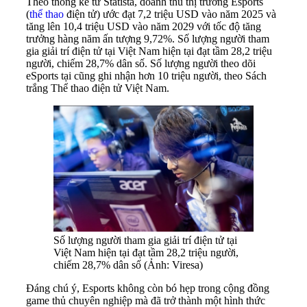
Theo thống kê từ Statista, doanh thu thị trường Esports
(
thể thao
điện tử) ước đạt 7,2 triệu USD vào năm 2025 và
tăng lên 10,4 triệu USD vào năm 2029 với tốc độ tăng
trưởng hàng năm ấn tượng 9,72%. Số lượng người tham
gia giải trí điện tử tại Việt Nam hiện tại đạt tầm 28,2 triệu
người, chiếm 28,7% dân số. Số lượng người theo dõi
eSports tại cũng ghi nhận hơn 10 triệu người, theo Sách
trắng Thể thao điện tử Việt Nam.
Số lượng người tham gia giải trí điện tử tại
Việt Nam hiện tại đạt tầm 28,2 triệu người,
chiếm 28,7% dân số (Ảnh: Viresa)
Đáng chú ý, Esports không còn bó hẹp trong cộng đồng
game thủ chuyên nghiệp mà đã trở thành một hình thức