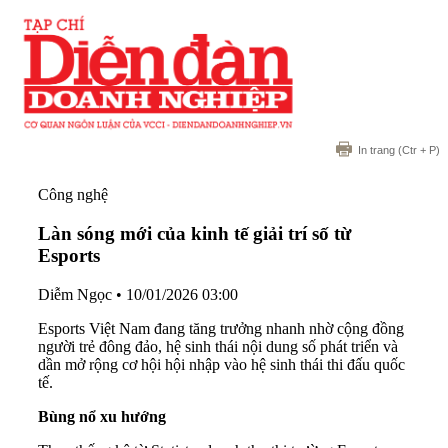
In trang
(Ctr + P)
Công nghệ
Làn sóng mới của kinh tế giải trí số từ
Esports
Diễm Ngọc
•
10/01/2026 03:00
Esports Việt Nam đang tăng trưởng nhanh nhờ cộng đồng
người trẻ đông đảo, hệ sinh thái nội dung số phát triển và
dần mở rộng cơ hội hội nhập vào hệ sinh thái thi đấu quốc
tế.
Bùng nổ xu hướng