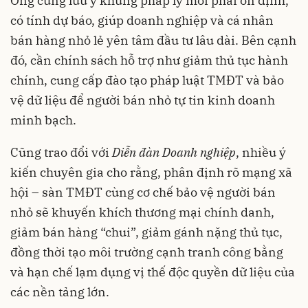
Ông cũng lưu ý khung pháp lý mới phải ổn định,
có tính dự báo, giúp doanh nghiệp và cá nhân
bán hàng nhỏ lẻ yên tâm đầu tư lâu dài. Bên cạnh
đó, cần chính sách hỗ trợ như giảm thủ tục hành
chính, cung cấp đào tạo pháp luật TMĐT và bảo
vệ dữ liệu để người bán nhỏ tự tin kinh doanh
minh bạch.
Cũng trao đổi với
Diễn đàn Doanh nghiệp
, nhiều ý
kiến chuyên gia cho rằng, phân định rõ mạng xã
hội – sàn TMĐT cùng cơ chế bảo vệ người bán
nhỏ sẽ khuyến khích thương mại chính danh,
giảm bán hàng “chui”, giảm gánh nặng thủ tục,
đồng thời tạo môi trường cạnh tranh công bằng
và hạn chế lạm dụng vị thế độc quyền dữ liệu của
các nền tảng lớn.