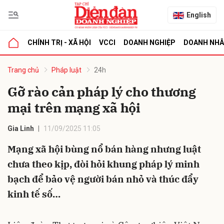
English
CHÍNH TRỊ - XÃ HỘI
VCCI
DOANH NGHIỆP
DOANH NH
bình luận
Trang chủ
Pháp luật
24h
Gỡ rào cản pháp lý cho thương
mại trên mạng xã hội
Gia Linh
11/09/2025 11:05
Mạng xã hội bùng nổ bán hàng nhưng luật
chưa theo kịp, đòi hỏi khung pháp lý minh
Hủy
G
bạch để bảo vệ người bán nhỏ và thúc đẩy
kinh tế số…