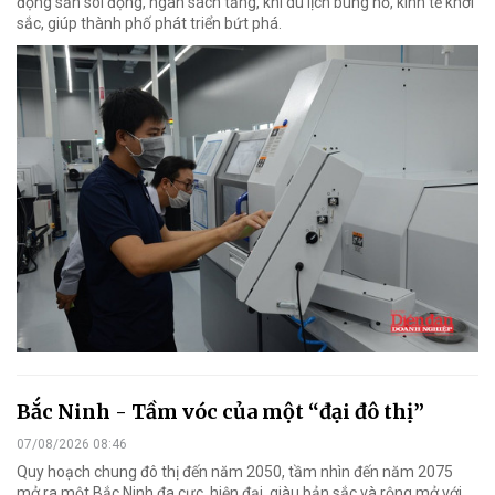
động sản sôi động, ngân sách tăng, khi du lịch bùng nổ, kinh tế khởi
sắc, giúp thành phố phát triển bứt phá.
Bắc Ninh - Tầm vóc của một “đại đô thị”
07/08/2026 08:46
Quy hoạch chung đô thị đến năm 2050, tầm nhìn đến năm 2075
mở ra một Bắc Ninh đa cực, hiện đại, giàu bản sắc và rộng mở với