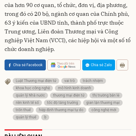
của hơn 90 cơ quan, tổ chức, đơn vị, địa phương,
trong đó có 20 bộ, ngành cơ quan của Chính phủ,
63 ý kiến của UBND tỉnh, thành phố trực thuộc
Trung ương, Liên đoàn Thương mại và Công
nghiệp Việt Nam (VCCI), các hiệp hội và một số tổ
chức doanh nghiệp.
Theo dõi trên
Chia sẻ Facebook
Chia sẻ Zalo
Luật Thương mại điện tử
vai trò
trách nhiệm
khoa học công nghệ
mô hình kinh doanh
quản lý Nhà nước
thương mại điện tử
thị trường bán lẻ
nền kinh tế số
tốc độ tăng trưởng
gian lận thương mại
trốn thuế
hiệp định thương mại tự do
công nghệ mới
quản lý thuế
b