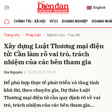
English
CHÍNH TRỊ - XÃ HỘI
VCCI
DOANH NGHIỆP
DOANH NH
bình luận
Trang chủ
Pháp luật
Nghiên cứu - Trao đổi
Xây dựng Luật Thương mại điện
tử: Cần làm rõ vai trò, trách
nhiệm của các bên tham gia
Gia Nguyễn
18/04/2025 04:00
Để phù hợp thực tế phát triển và tăng tính
Hủy
G
khả thi, theo chuyên gia, Dự thảo Luật
Thương mại điện tử cần quy định rõ về vai
trò, trách nhiệm của các bên tham gia...