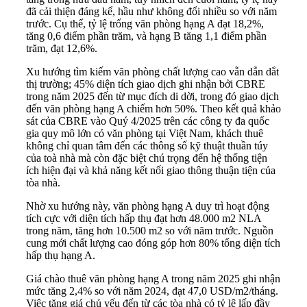
đã cải thiện đáng kể, hầu như không đổi nhiều so với năm
trước. Cụ thể, tỷ lệ trống văn phòng hạng A đạt 18,2%,
tăng 0,6 điểm phần trăm, và hạng B tăng 1,1 điểm phần
trăm, đạt 12,6%.
Xu hướng tìm kiếm văn phòng chất lượng cao vẫn dẫn dắt
thị trường; 45% diện tích giao dịch ghi nhận bởi CBRE
trong năm 2025 đến từ mục đích di dời, trong đó giao dịch
đến văn phòng hạng A chiếm hơn 50%. Theo kết quả khảo
sát của CBRE vào Quý 4/2025 trên các công ty đa quốc
gia quy mô lớn có văn phòng tại Việt Nam, khách thuê
không chỉ quan tâm đến các thông số kỹ thuật thuần túy
của toà nhà mà còn đặc biệt chú trọng đến hệ thống tiện
ích hiện đại và khả năng kết nối giao thông thuận tiện của
tòa nhà.
Nhờ xu hướng này, văn phòng hạng A duy trì hoạt động
tích cực với diện tích hấp thụ đạt hơn 48.000 m2 NLA
trong năm, tăng hơn 10.500 m2 so với năm trước. Nguồn
cung mới chất lượng cao đóng góp hơn 80% tổng diện tích
hấp thụ hạng A.
Giá chào thuê văn phòng hạng A trong năm 2025 ghi nhận
mức tăng 2,4% so với năm 2024, đạt 47,0 USD/m2/tháng.
Việc tăng giá chủ yếu đến từ các tòa nhà có tỷ lệ lấp đầy