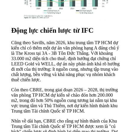
Động lực chiến lược từ IFC
Cũng theo Savills, năm 2026, khu trung tâm TP HCM dự
kiến chỉ có thêm một dự án văn phòng hạng A đáng chú ý
là The Kross tại 3A - 3B Tôn Đức Thắng. Với khoảng
33.000 m2 diện tích cho thuê, định hướng đạt chứng chỉ
LEED Gold và WELL, dự án này phản ánh khá rõ hướng
đi mới của thị trường: ít nguồn cung, nhưng tập trung vào
chất lượng, bền vững và khả năng phục vụ nhóm khách
thuê chiến lược.
Còn theo CBRE, trong giai đoạn 2026 – 2028, thị trường
văn phòng TP HCM dự kiến sẽ chào đón hơn 200.000
m2, trong đó hơn 50% nguồn cung tương lai nằm tại khu
vực trung tâm và Thủ Thiêm, nơi dự kiến hình thành khu
Trung tâm Tài chính Quốc tế TP HCM.
Nhìn về dài hạn, CBRE cho rằng sự hình thành của Khu
Trung tâm Tài chính Quốc tế TP HCM được xem là "cú
hích" chiến lược sẽ định hình lại diện mạo thị trường. Dự